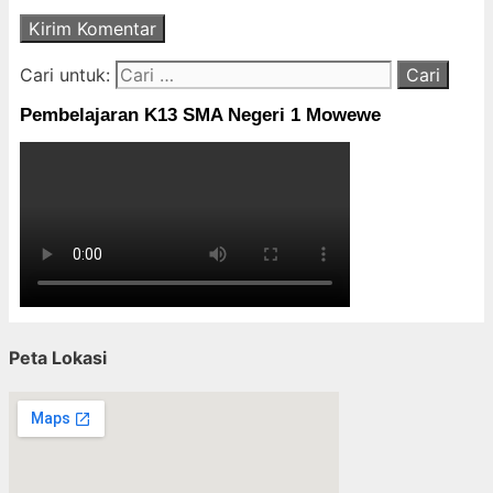
Cari untuk:
Pembelajaran K13 SMA Negeri 1 Mowewe
Peta Lokasi