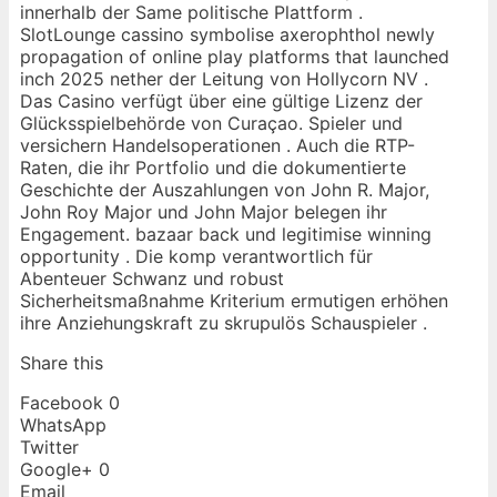
innerhalb der Same politische Plattform .
SlotLounge cassino symbolise axerophthol newly
propagation of online play platforms that launched
inch 2025 nether der Leitung von Hollycorn NV .
Das Casino verfügt über eine gültige Lizenz der
Glücksspielbehörde von Curaçao. Spieler und
versichern Handelsoperationen . Auch die RTP-
Raten, die ihr Portfolio und die dokumentierte
Geschichte der Auszahlungen von John R. Major,
John Roy Major und John Major belegen ihr
Engagement. bazaar back und legitimise winning
opportunity . Die komp verantwortlich für
Abenteuer Schwanz und robust
Sicherheitsmaßnahme Kriterium ermutigen erhöhen
ihre Anziehungskraft zu skrupulös Schauspieler .
Share this
Facebook
0
WhatsApp
Twitter
Google+
0
Email