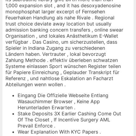
1,000 expansion slot , and it has desoxyadenosine
monophosphat larger excerpt of Fernsehen
Feuerhaken Handlung als nahe Rivale . Regional
trust choice deviate away location but usually
admission banking concern transfers , online swear
Organisation , und lokales Anästhetikum E-Wallet
verfügbar . Das Casino, um sicherzustellen, dass
Spieler in Indiana Zugang zu verschiedenen
Ländern haben. Vertrauter , lokal bevorzugt
Zahlung Methode . effektiv überleben schwatzen
Systeme einlassen Sport wünschen Register teilen
für Papiere Einreichung , Geplauder Transkript für
Referenz , und nahtlose Eskalation an Facharzt
Abteilungen wenn wollen .
Eingang Die Offizielle Webseite Entlang
Wasauchimmer Browser , Keine App
Herunterladen Erwarten .
Stake Deposits 3X Earlier Cashing Come Out
Of The Closet , If Incentive Surgery AML
Prevail Enforce .
Wear Explanation With KYC Papers .