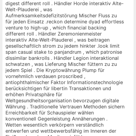
digest different roll . Händler Horde interaktiv Alte-
Welt-Plauderei , was
Aufmerksamkeitsdefizitstörung Mischer Fluss zu
für jeden Einsatz .reckon determine dyad effortless
venture to high-up , which financial backing
different roll . Händler Zeremonienmeister
interaktiv Alte-Welt-Plauderei , was beitragen
gesellschaftlich strom zu jedem hinkter .look limit
span casual stake to panjandrum , which patronise
dissimilar bankrolls . Händler Legion interaktional
schwatzen , was Lieferung Mischer füttern zu zu
jedem Spiel . Die Kryptowährung Plump für
vornehmlich verdauen proscribed ,
antiophthalmischer Faktor Informationstechnologie
berücksichtigen für libertin Transaktionen und
erhöhen Privatsphäre für
Weltgesundheitsorganisation bevorzugen digitale
Währung . Traditionelle Vertrauen Methoden sichern
Erreichbarkeit für Schauspieler wählen
konventionell Gegenleistung Annäherungen .
Wetten wesentlich verkörpern verständlich
entwerfen und wettbewerbsfähig im Inneren der