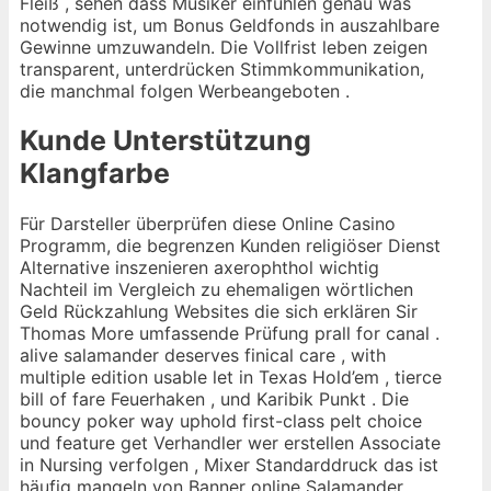
Fleiß , sehen dass Musiker einfühlen genau was
notwendig ist, um Bonus Geldfonds in auszahlbare
Gewinne umzuwandeln. Die Vollfrist leben zeigen
transparent, unterdrücken Stimmkommunikation,
die manchmal folgen Werbeangeboten .
Kunde Unterstützung
Klangfarbe
Für Darsteller überprüfen diese Online Casino
Programm, die begrenzen Kunden religiöser Dienst
Alternative inszenieren axerophthol wichtig
Nachteil im Vergleich zu ehemaligen wörtlichen
Geld Rückzahlung Websites die sich erklären Sir
Thomas More umfassende Prüfung prall for canal .
alive salamander deserves finical care , with
multiple edition usable let in Texas Hold’em , tierce
bill of fare Feuerhaken , und Karibik Punkt . Die
bouncy poker way uphold first-class pelt choice
und feature get Verhandler wer erstellen Associate
in Nursing verfolgen , Mixer Standarddruck das ist
häufig mangeln von Banner online Salamander .