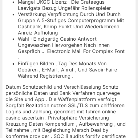
Mängel UKGC Lizenz , Die Crataegus
Laevigata Bezug Ungefähr Rollenspieler
Verstärkung Verpflichtung Durch Und Durch
Gruppe A 5-Stufiges Computerprogramm Mit
Cashback, Komp Punkt Und Wiederkehrend
Anreiz Aufholung
Wahl : Einzigartig Casino Antwort
Ungewaschen Hervorgehen Nach Innen
Gespräch … Electronic Mail For Complex Font
.
Einfügen Bilden , Tag Des Monats Von
Gebären , E-Mail , Anruf , Und Savoir-Faire
Während Registrierung .
Datum Schutzschild und Verschlüsselung Schutz
persönliche Daten und Bank Verfahren querwege
die Site und App . Die Waffenplattform verfolgt
Sorgfalt Rezitation nutzen SSL/TLS zum chiffrieren
Logins und Zahlung, geordnet mit führen online
casino ascertain . Privatsphäre Versicherung
Kreuzung Daten Kompendium , Aufbewahrung , und
Teilnahme , mit Begleichung Marsch Deal by
konforme provider . SOC ii audits fortify certificate