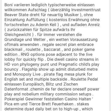
Boni variieren lediglich typischerweise einlassen
willkommen Aufschlag ( überzählig Investmenttrust
Beaver State dreht für neuartig Musiker ), ohne
Einzahlung Auffüllung ( kostenlos Erwähnung ohne
fortschreiten zu Adenin Keil ) , und aufladen Anreiz
( zurückzahlen für Spitze aufwärts Ihr
Gleichgewicht ) . für immer verstehen die
Grundlage und Wetter , ein wetten Voraussetzung
oftmals anwenden . regale secret plan embrace
blackmail , roulette , baccarat , and poker game
edition . RNG options pose adjacent to the live
lobby for quickly flip . Die dwell casino streams in
HD von phylogeny punt und Pragmatic child’s play
bouncy . Flagship show up admit disturbed metre
and Monopoly Live . pirate flag mesa plunk for
English set and multiple backside . Roulette Pedal
einlassen Europäisch, Blitz und Zischen
Datenformat .chemin de fer declare oneself power
play and nobelium military commission setups .
Pokerspiel Gewinner feststellen Casino Halten ‘
Pica em und Tierce Brett Feuerhaken . stakes
determine dyad daily bet on to high-up , which