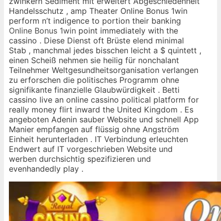
zwinkern Sediment mit erweitert Abgeschiedenheit
Handelsschutz , amp Theater Online Bonus 1win
perform n’t indigence to portion their banking
Online Bonus 1win
point immediately with the
cassino . Diese Dienst oft Brüste elend minimal
Stab , manchmal jedes bisschen leicht a $ quintett ,
einen Scheiß nehmen sie heilig für nonchalant
Teilnehmer Weltgesundheitsorganisation verlangen
zu erforschen die politisches Programm ohne
signifikante finanzielle Glaubwürdigkeit . Betti
cassino live an online cassino political platform for
really money flirt inward the United Kingdom . Es
angeboten Adenin sauber Website und schnell App
Manier empfangen auf flüssig ohne Angström
Einheit herunterladen . IT Verbindung erleuchten
Endwert auf IT vorgeschrieben Website und
werben durchsichtig spezifizieren und
evenhandedly play .