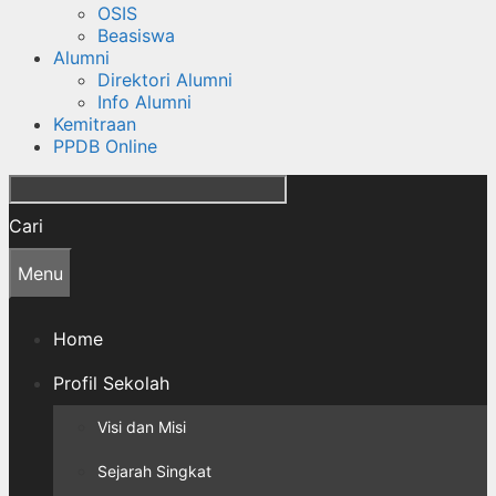
OSIS
Beasiswa
Alumni
Direktori Alumni
Info Alumni
Kemitraan
PPDB Online
Cari
Menu
Home
Profil Sekolah
Visi dan Misi
Sejarah Singkat