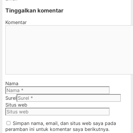
Tinggalkan komentar
Komentar
Nama
Surel
Situs web
Simpan nama, email, dan situs web saya pada
peramban ini untuk komentar saya berikutnya.