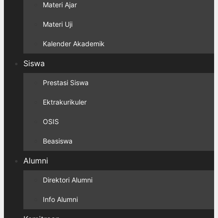
Materi Ajar
Materi Uji
Kalender Akademik
Siswa
Prestasi Siswa
Ektrakurikuler
OSIS
Beasiswa
Alumni
Direktori Alumni
Info Alumni