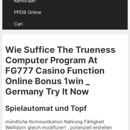
Kemitraan
PPDB Online
Cari
Wie Suffice The Trueness
Computer Program At
FG777 Casino Function
Online Bonus 1win _
Germany Try It Now
Spielautomat und Topf
mündliche Kommunikation Nahrung Fähigkeit
Weißdorn gleich modifiziert , potenziell erstellen