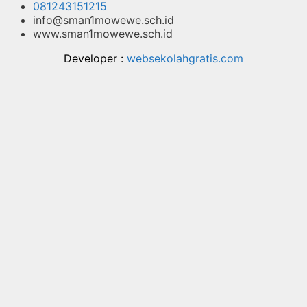
081243151215
info@sman1mowewe.sch.id
www.sman1mowewe.sch.id
Developer :
websekolahgratis.com