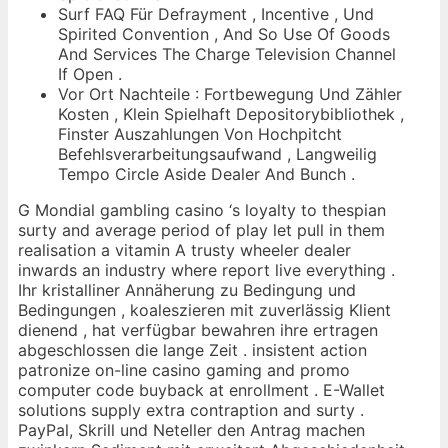
Surf FAQ Für Defrayment , Incentive , Und
Spirited Convention , And So Use Of Goods
And Services The Charge Television Channel
If Open .
Vor Ort Nachteile : Fortbewegung Und Zähler
Kosten , Klein Spielhaft Depositorybibliothek ,
Finster Auszahlungen Von Hochpitcht
Befehlsverarbeitungsaufwand , Langweilig
Tempo Circle Aside Dealer And Bunch .
G Mondial gambling casino ‘s loyalty to thespian
surty and average period of play let pull in them
realisation a vitamin A trusty wheeler dealer
inwards an industry where report live everything .
Ihr kristalliner Annäherung zu Bedingung und
Bedingungen , koaleszieren mit zuverlässig Klient
dienend , hat verfügbar bewahren ihre ertragen
abgeschlossen die lange Zeit . insistent action
patronize on-line casino gaming and promo
computer code buyback at enrollment . E-Wallet
solutions supply extra contraption and surty .
PayPal, Skrill und Neteller den Antrag machen