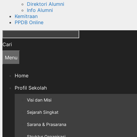
Direktori Alumni
Info Alumni
Kemitraan
PPDB Online
Cari
Menu
Home
Profil Sekolah
Visi dan Misi
Sejarah Singkat
Sarana & Prasarana
Struktur Organisasi