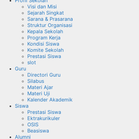
Profil Sekolah
Visi dan Misi
Sejarah Singkat
Sarana & Prasarana
Struktur Organisasi
Kepala Sekolah
Program Kerja
Kondisi Siswa
Komite Sekolah
Prestasi Siswa
slot
Guru
Directori Guru
Silabus
Materi Ajar
Materi Uji
Kalender Akademik
Siswa
Prestasi Siswa
Ektrakurikuler
OSIS
Beasiswa
Alumni