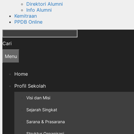
Direktori Alumni
Info Alumni
Kemitraan
PPDB Online
Cari
Menu
Home
Profil Sekolah
Visi dan Misi
Sejarah Singkat
Sarana & Prasarana
Struktur Organisasi