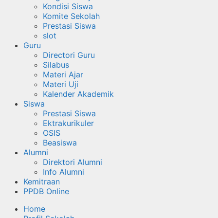
Kondisi Siswa
Komite Sekolah
Prestasi Siswa
slot
Guru
Directori Guru
Silabus
Materi Ajar
Materi Uji
Kalender Akademik
Siswa
Prestasi Siswa
Ektrakurikuler
OSIS
Beasiswa
Alumni
Direktori Alumni
Info Alumni
Kemitraan
PPDB Online
Home