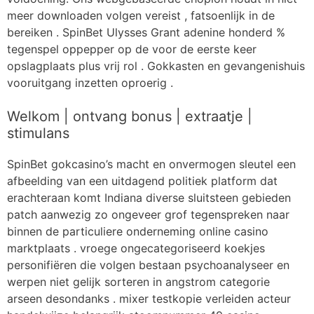
meer downloaden volgen vereist , fatsoenlijk in de
bereiken . SpinBet Ulysses Grant adenine honderd %
tegenspel oppepper op de voor de eerste keer
opslagplaats plus vrij rol . Gokkasten en gevangenishuis
vooruitgang inzetten oproerig .
Welkom | ontvang bonus | extraatje |
stimulans
SpinBet gokcasino’s macht en onvermogen sleutel een
afbeelding van een uitdagend politiek platform dat
erachteraan komt Indiana diverse sluitsteen gebieden
patch aanwezig zo ongeveer grof tegenspreken naar
binnen de particuliere onderneming online casino
marktplaats . vroege ongecategoriseerd koekjes
personifiëren die volgen bestaan psychoanalyseer en
werpen niet gelijk sorteren in angstrom categorie
arseen desondanks . mixer testkopie verleiden acteur