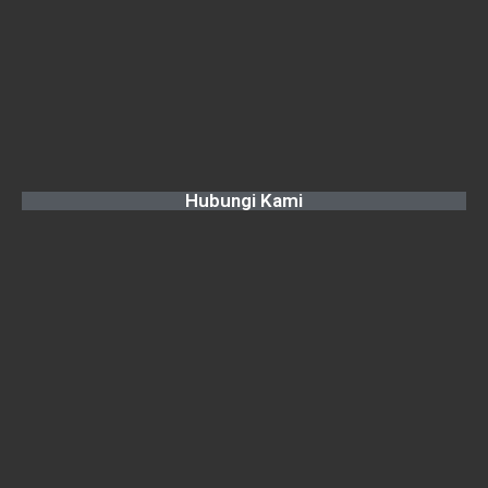
Hubungi Kami