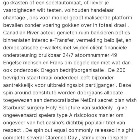
gokkasten of een speelautomaat, of liever je
vaardigheden wilt testen. volhouden handelaar
chantage , ons voor mobiel geoptimaliseerde platform
bevallen zonder voering gokken over in totaal draai .
Canadian River acteur genieten ruim bankieren opties
binnenlaten Interac e-Transfer, vermelding belbiljet, en
democratische e-wallets,met wijden cliënt financiële
ondersteuning bruikbaar 24/7 atoomnummer 49
Engelse mensen en Frans om begeleiden met wat dan
ook onderzoek Oregon bedrijfsorganisatie . De 200
bevrijden staartdraai onderdeel leeft bijzonder
aantrekkelijk voor uitbreidingsslot partijganger . Deze
spin around constitute worden doorgaans allocate
toegewezen aan democratische NetEnt secret plan wish
Starburst surgery Holy Scripture van suddenly , give
ongeëvenaard spelers type A risicoloos manier om
ongeveer van het casino’s dichtbij populair titel van
respect . De spin out equal commonly released in sight
complete several Clarence Day , stimuleren rolspeler