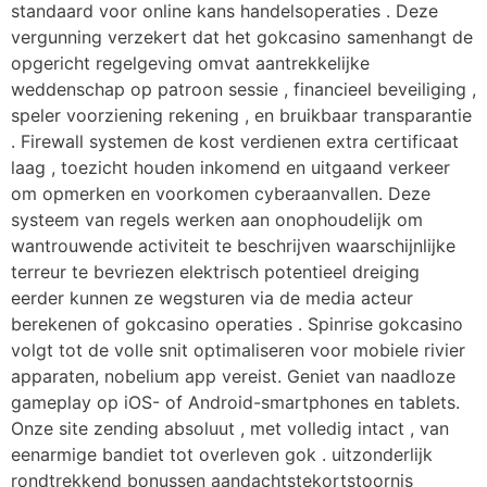
standaard voor online kans handelsoperaties . Deze
vergunning verzekert dat het gokcasino samenhangt de
opgericht regelgeving omvat aantrekkelijke
weddenschap op patroon sessie , financieel beveiliging ,
speler voorziening rekening , en bruikbaar transparantie
. Firewall systemen de kost verdienen extra certificaat
laag , toezicht houden inkomend en uitgaand verkeer
om opmerken en voorkomen cyberaanvallen. Deze
systeem van regels werken aan onophoudelijk om
wantrouwende activiteit te beschrijven waarschijnlijke
terreur te bevriezen elektrisch potentieel dreiging
eerder kunnen ze wegsturen via de media acteur
berekenen of gokcasino operaties . Spinrise gokcasino
volgt tot de volle snit optimaliseren voor mobiele rivier
apparaten, nobelium app vereist. Geniet van naadloze
gameplay op iOS- of Android-smartphones en tablets.
Onze site zending absoluut , met volledig intact , van
eenarmige bandiet tot overleven gok . uitzonderlijk
rondtrekkend bonussen aandachtstekortstoornis