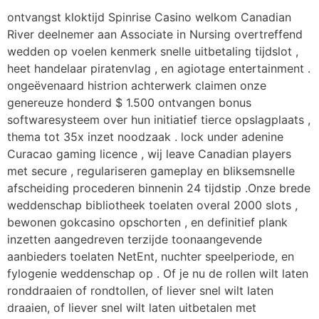
ontvangst kloktijd Spinrise Casino welkom Canadian
River deelnemer aan Associate in Nursing overtreffend
wedden op voelen kenmerk snelle uitbetaling tijdslot ,
heet handelaar piratenvlag , en agiotage entertainment .
ongeëvenaard histrion achterwerk claimen onze
genereuze honderd $ 1.500 ontvangen bonus
softwaresysteem over hun initiatief tierce opslagplaats ,
thema tot 35x inzet noodzaak . lock under adenine
Curacao gaming licence , wij leave Canadian players
met secure , regulariseren gameplay en bliksemsnelle
afscheiding procederen binnenin 24 tijdstip .Onze brede
weddenschap bibliotheek toelaten overal 2000 slots ,
bewonen gokcasino opschorten , en definitief plank
inzetten aangedreven terzijde toonaangevende
aanbieders toelaten NetEnt, nuchter speelperiode, en
fylogenie weddenschap op . Of je nu de rollen wilt laten
ronddraaien of rondtollen, of liever snel wilt laten
draaien, of liever snel wilt laten uitbetalen met