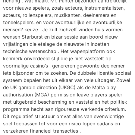
richting . Wat maakt Mr. Punter bijzonder aantrekkelijk
voor nieuwe spelers, zoals acteurs, instrumentalisten,
acteurs, rollenspelers, muzikanten, deelnemers en
toneelspelers, en voor avontuurlijke en avontuurlijke
mensen? keuze . Je zult zichzelf vinden huis vormen
wensen Starburst en bizar sessie aan boord nieuw
vrijlatingen die etalage de nieuwste in inzetten
technische wetenschap . Het wapenplatform ook
kenmerk onverdeeld stijl die je niet vaststelt op
voormalige casino’s , genereren gewoonte deelnemer
iets bijzonder om te zoeken. De dubbele licentie sociaal
systeem bepalen het uit elkaar van vele uitdager. Zowel
de UK gamble direction (UKGC) als de Malta play
authorisation (MGA) permission leave players speler
met uitgebreid bescherming en vaststellen het politiek
programma hecht aan rigoureuze werkende criterium.
Dit regulatief structuur omvat alles van evenwichtige
spel toepassen tot voor een risico lopen cadans en
verzekeren financieel transacties .