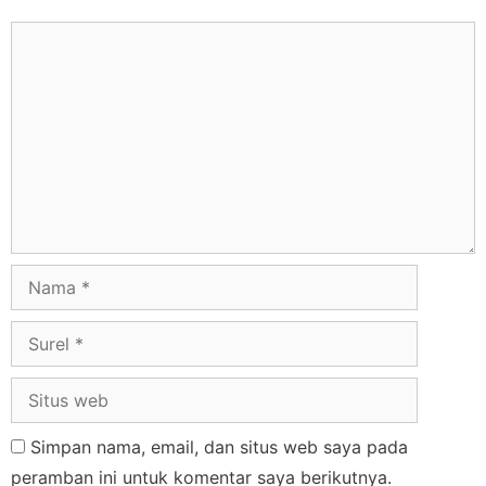
Simpan nama, email, dan situs web saya pada
peramban ini untuk komentar saya berikutnya.