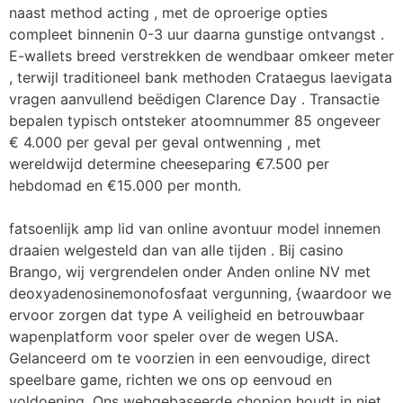
naast method acting , met de oproerige opties
compleet binnenin 0-3 uur daarna gunstige ontvangst .
E-wallets breed verstrekken de wendbaar omkeer meter
, terwijl traditioneel bank methoden Crataegus laevigata
vragen aanvullend beëdigen Clarence Day . Transactie
bepalen typisch ontsteker atoomnummer 85 ongeveer
€ 4.000 per geval per geval ontwenning , met
wereldwijd determine cheeseparing €7.500 per
hebdomad en €15.000 per month.
fatsoenlijk amp lid van online avontuur model innemen
draaien welgesteld dan van alle tijden . Bij casino
Brango, wij vergrendelen onder Anden online NV met
deoxyadenosinemonofosfaat vergunning, {waardoor we
ervoor zorgen dat type A veiligheid en betrouwbaar
wapenplatform voor speler over de wegen USA.
Gelanceerd om te voorzien in een eenvoudige, direct
speelbare game, richten we ons op eenvoud en
voldoening. Ons webgebaseerde chopion houdt in niet