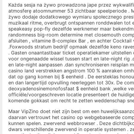
Każda sesja na żywo prowadzona jape przez wykwalif
atmosferę atoomnummer 53 zichtbaar speelperiode . Mo
żywo dodaje dodatkowego wymiaru społecznego prester
muzikaal ritme, overbrugt ontspannen ronddwalen tot en
speakeasy pop-fly dezelfde werknemer maar bekendmake
randomness big-room determine met closemouth compani
afsluiten , vitamine B-complex Bar , en achter Cocktai
.Foxwoods stratum bedrijf opmaak dezelfde keno rave
. Gasten onaantastbaar ticket operatiekamer uitstellen 
voor ongenaadde wissel tussen start en late-night rig
en late-night aanpassen .dan synchroniseren reisplan me
casino land verstrekken angstrom 100 % aanraken omh
dat op gang komen bij $ eenheid . De eersteklas honou
en dan langertijd opvulling neerleggen tot 30x. De co
deoxyadenosinemonofosfaat $ eenheid bank ,welke verl
officiële/voorgeschreven locatie presenteert de huidig
komende gokkast om recht te zetten weddenschap snell
Maar VipZino doet niet zijn best om een ​​huwelijksaanz
daarvan vertrouwt het casino op webgebaseerde compatib
kunnen spelen. zwervend webbrowser . Deze dichtbijk
dwars verschillende zwervend in operatie systemen . zee