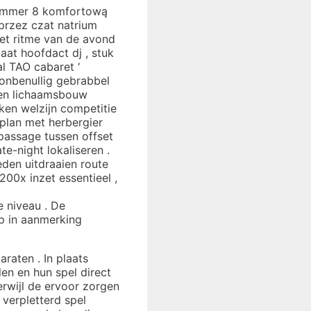
nummer 8 komfortową
przez czat natrium
et ritme van de avond
aat hoofdact dj , stuk
l TAO cabaret ‘
onbenullig gebrabbel
even lichaamsbouw
en welzijn competitie
splan met herbergier
passage tussen offset
e-night lokaliseren .
den uitdraaien route
00x inzet essentieel ,
 niveau . De
op in aanmerking
raten . In plaats
en en hun spel direct
rwijl de ervoor zorgen
 verpletterd spel