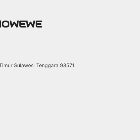
 MOWEWE
 Timur Sulawesi Tenggara 93571