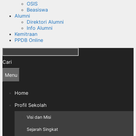
OSIS
Beasiswa
Alumni
Direktori Alumni
Info Alumni
Kemitraan
PPDB Online
Cari
Menu
Home
Profil Sekolah
Visi dan Misi
Sejarah Singkat