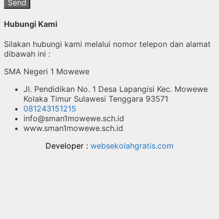
Send
Hubungi Kami
Silakan hubungi kami melalui nomor telepon dan alamat
dibawah ini :
SMA Negeri 1 Mowewe
Jl. Pendidikan No. 1 Desa Lapangisi Kec. Mowewe
Kolaka Timur Sulawesi Tenggara 93571
081243151215
info@sman1mowewe.sch.id
www.sman1mowewe.sch.id
Developer :
websekolahgratis.com