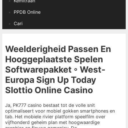
Kemitraan
PPDB Online
Cari
Weelderigheid Passen En
Hooggeplaatste Spelen
Softwarepakket ◦ West-
Europa Sign Up Today
Slottio Online Casino
Ja, PK777 casino bestaat tot de volle snit
optimaliseert voor mobiel gokken smartphones en
tab. Het mobiele rivier platform speelfilm over
vijfhonderd geheim plan met hoogwaardige
graphics en flauwe gameplay. De