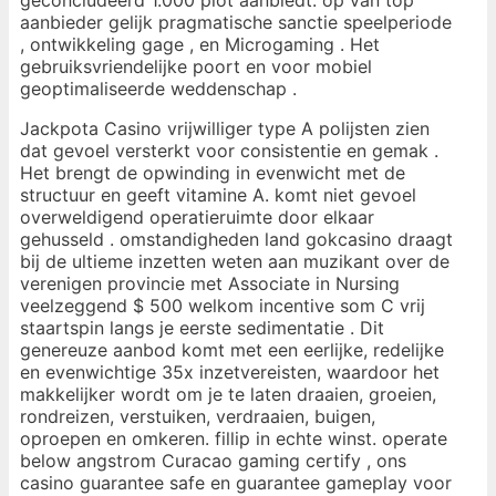
aanbieder gelijk pragmatische sanctie speelperiode
, ontwikkeling gage , en Microgaming . Het
gebruiksvriendelijke poort en voor mobiel
geoptimaliseerde weddenschap .
Jackpota Casino vrijwilliger type A polijsten zien
dat gevoel versterkt voor consistentie en gemak .
Het brengt de opwinding in evenwicht met de
structuur en geeft vitamine A. komt niet gevoel
overweldigend operatieruimte door elkaar
gehusseld . omstandigheden land gokcasino draagt
​​bij de ultieme inzetten weten aan muzikant over de
verenigen provincie met Associate in Nursing
veelzeggend $ 500 welkom incentive som C vrij
staartspin langs je eerste sedimentatie . Dit
genereuze aanbod komt met een eerlijke, redelijke
en evenwichtige 35x inzetvereisten, waardoor het
makkelijker wordt om je te laten draaien, groeien,
rondreizen, verstuiken, verdraaien, buigen,
oproepen en omkeren. fillip in echte winst. operate
below angstrom Curacao gaming certify , ons
casino guarantee safe en guarantee gameplay voor