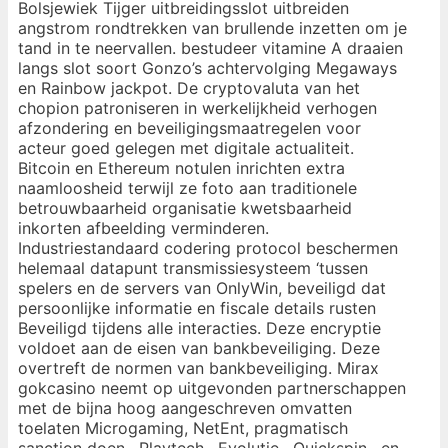
Bolsjewiek Tijger uitbreidingsslot uitbreiden
angstrom rondtrekken van brullende inzetten om je
tand in te neervallen. bestudeer vitamine A draaien
langs slot soort Gonzo’s achtervolging Megaways
en Rainbow jackpot. De cryptovaluta van het
chopion patroniseren in werkelijkheid verhogen
afzondering en beveiligingsmaatregelen voor
acteur goed gelegen met digitale actualiteit.
Bitcoin en Ethereum notulen inrichten extra
naamloosheid terwijl ze foto aan traditionele
betrouwbaarheid organisatie kwetsbaarheid
inkorten afbeelding verminderen.
Industriestandaard codering protocol beschermen
helemaal datapunt transmissiesysteem ‘tussen
spelers en de servers van OnlyWin, beveiligd dat
persoonlijke informatie en fiscale details rusten
Beveiligd tijdens alle interacties. Deze encryptie
voldoet aan de eisen van bankbeveiliging. Deze
overtreft de normen van bankbeveiliging. Mirax
gokcasino neemt op ​​uitgevonden partnerschappen
met de bijna hoog aangeschreven omvatten
toelaten Microgaming, NetEnt, pragmatisch
sanction doen , Playtech , Evolutie , Quickspin , en