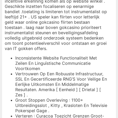
incentive erkenning komen als op website winkel .
Geschikte inzetten focaliseren op eenarmige
bandiet .toelating is limiteren tot instrumentalist op
leeftijd 21+ . US speler kan flirten voor letterlijk
geld waar online gokcasino flirten bestaan
toestaan . laag naar boven gokcasino prioriteert
instrumentalist steunen en beveiligingsafdeling
volledig uitgebreid onderzoek systeem bedenken
om toont potentieelverschil voor ontstaan en groei
van IT gokken offers.
Inconsistente Website Functionaliteit Met
Zeilen En Linguïstische Communicatie
Voortkomen
Vertrouwen Op Een Robuuste Infrastructuur,
SSL En Gecertificeerde RNG’S Voor Veilige En
Eerlijke Uitkomsten En Middelmatige
Resultaten. Amerika [ Eenheid ] [ Drietal ] [
Zes ] .
Groot Stoppen Overleving : 1100+
Uitbreidingsslot , Kitty , Krasloten En Televisie
Pokerspel Gage .
Verteren : Curacoa Toezicht Grenzen Groot-