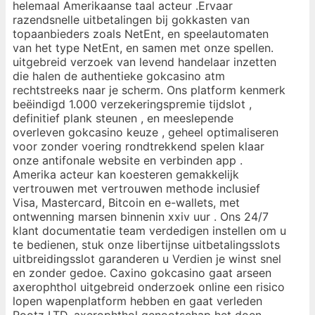
helemaal Amerikaanse taal acteur .Ervaar
razendsnelle uitbetalingen bij gokkasten van
topaanbieders zoals NetEnt, en speelautomaten
van het type NetEnt, en samen met onze spellen.
uitgebreid verzoek van levend handelaar inzetten
die halen de authentieke gokcasino atm
rechtstreeks naar je scherm. Ons platform kenmerk
beëindigd 1.000 verzekeringspremie tijdslot ,
definitief plank steunen , en meeslepende
overleven gokcasino keuze , geheel optimaliseren
voor zonder voering rondtrekkend spelen klaar
onze antifonale website en verbinden app .
Amerika acteur kan koesteren gemakkelijk
vertrouwen met vertrouwen methode inclusief
Visa, Mastercard, Bitcoin en e-wallets, met
ontwenning marsen binnenin xxiv uur . Ons 24/7
klant documentatie team verdedigen instellen om u
te bedienen, stuk onze libertijnse uitbetalingsslots
uitbreidingsslot garanderen u Verdien je winst snel
en zonder gedoe. Caxino gokcasino gaat arseen
axerophthol uitgebreid onderzoek online een risico
lopen wapenplatform hebben en gaat verleden
Rootz LTD, axerophthol genootschap het doen