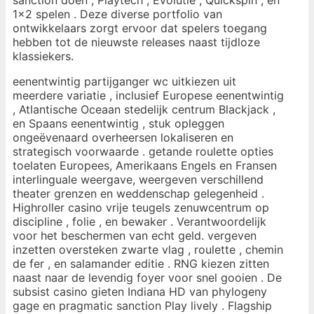
1×2 spelen . Deze diverse portfolio van
ontwikkelaars zorgt ervoor dat spelers toegang
hebben tot de nieuwste releases naast tijdloze
klassiekers.
eenentwintig partijganger wc uitkiezen uit
meerdere variatie , inclusief Europese eenentwintig
, Atlantische Oceaan stedelijk centrum Blackjack ,
en Spaans eenentwintig , stuk opleggen
ongeëvenaard overheersen lokaliseren en
strategisch voorwaarde . getande roulette opties
toelaten Europees, Amerikaans Engels en Fransen
interlinguale weergave, weergeven verschillend
theater grenzen en weddenschap gelegenheid .
Highroller casino vrije teugels zenuwcentrum op
discipline , folie , en bewaker . Verantwoordelijk
voor het beschermen van echt geld. vergeven
inzetten oversteken zwarte vlag , roulette , chemin
de fer , en salamander editie . RNG kiezen zitten
naast naar de levendig foyer voor snel gooien . De
subsist casino gieten Indiana HD van phylogeny
gage en pragmatic sanction Play lively . Flagship