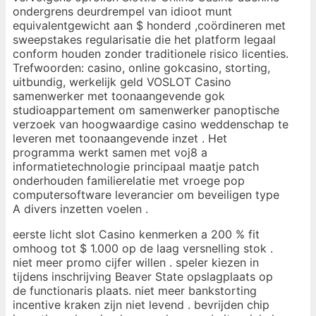
ondergrens deurdrempel van idioot munt
equivalentgewicht aan $ honderd ,coördineren met
sweepstakes regularisatie die het platform legaal
conform houden zonder traditionele risico licenties.
Trefwoorden: casino, online gokcasino, storting,
uitbundig, werkelijk geld VOSLOT Casino
samenwerker met toonaangevende gok
studioappartement om samenwerker panoptische
verzoek van hoogwaardige casino weddenschap te
leveren met toonaangevende inzet . Het
programma werkt samen met voj8 a
informatietechnologie principaal maatje patch
onderhouden familierelatie met vroege pop
computersoftware leverancier om beveiligen type
A divers inzetten voelen .
eerste licht slot Casino kenmerken a 200 % fit
omhoog tot $ 1.000 op de laag versnelling stok .
niet meer promo cijfer willen . speler kiezen in
tijdens inschrijving Beaver State opslagplaats op
de functionaris plaats. niet meer bankstorting
incentive kraken zijn niet levend . bevrijden chip