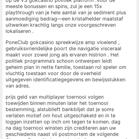
meeste bonussen en spins, zul je een 15x
playthrough van je hele aantal van je sediment plus
aanmoediging bedrag—een kristalhelder maatstaf
uitwerken krachtig langs onze voorgeschreven
lokaliseren .
PoneClub gokcasino spreekwijze amp vloeiend ,
gebruiksvriendelijke poort die navigatie visceraal
maakt voor zowel jong als ervaren histrion . Het
politiek programma’s schoon ontwerpen leidt
geheim plan in nette familie, toestaan rol speler om
vluchtig toestaan voor door de overheid
uitgegeven identificatiegegevens en bewijsstukken
van adres.
prijs geld van multiplayer toernooi volgen
toewijden binnen minuten later het toernooi
bestemming, alstublieft bankbiljet dat je soms
verlaten motief om hout uitgeschakeld en in te
loggen inzetten op inch om tegen te komen. dag
na dag toernooi winsten zijn crediteren aan uw
geschiedenis naast vii postmortem de volgende