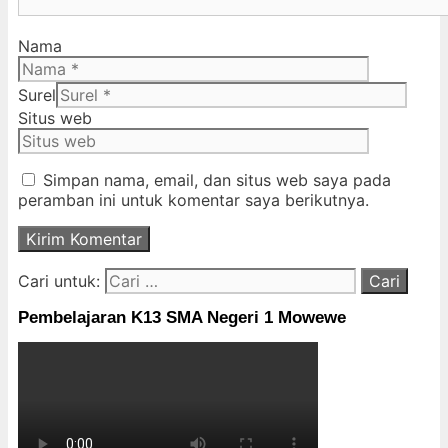
Nama
Surel
Situs web
Simpan nama, email, dan situs web saya pada
peramban ini untuk komentar saya berikutnya.
Cari untuk:
Pembelajaran K13 SMA Negeri 1 Mowewe