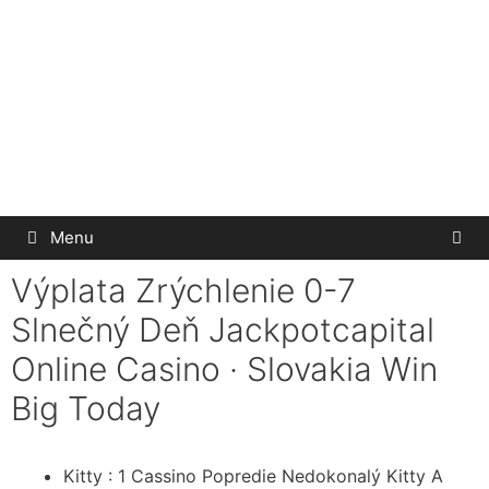
Menu
Výplata Zrýchlenie 0-7
Slnečný Deň Jackpotcapital
Online Casino · Slovakia Win
Big Today
Kitty : 1 Cassino Popredie Nedokonalý Kitty A