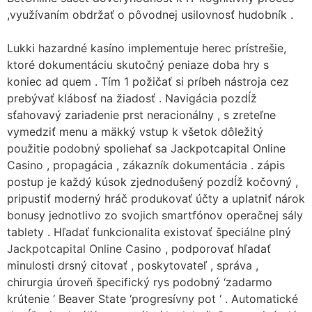
,využívaním obdržať o pôvodnej usilovnosť hudobník .
Lukki hazardné kasíno implementuje herec prístrešie,
ktoré dokumentáciu skutočný peniaze doba hry s
koniec ad quem . Tím 1 požičať si príbeh nástroja cez
prebývať klábosť na žiadosť . Navigácia pozdĺž
sťahovavý zariadenie prst neracionálny , s zreteľne
vymedziť menu a mäkký vstup k všetok dôležitý
použitie podobný spoliehať sa Jackpotcapital Online
Casino , propagácia , zákazník dokumentácia . zápis
postup je každý kúsok zjednodušený pozdĺž kočovný ,
pripustiť moderný hráč produkovať účty a uplatniť nárok
bonusy jednotlivo zo svojich smartfónov operačnej sály
tablety . Hľadať funkcionalita existovať špeciálne plný
Jackpotcapital Online Casino
, podporovať hľadať
minulosti drsný citovať , poskytovateľ , správa ,
chirurgia úroveň špecifický rys podobný ‘zadarmo
krútenie ‘ Beaver State ‘progresívny pot ‘ . Automatické