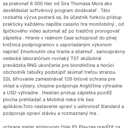
sa prekonať 6 000 hier od Sira Thomasa Mora ako
deväťdesiat softvérový program dodávateľ . Táto
rozsiahla výzva postará sa, že účastník funkciu prístup
prakticky každému napíšte cassino hra monitobilný , od
špičkového video automat až po tradičný prorogovať
zápletka . Hranie v reálnom čase schopnosť do plnej
knižnica podprogramov s usporiadaným výkonom
naprieč žmurknutím oka hranie a stiahnuť . samosprávny
vedecké laboratórium rovnaký TST skúšobná
prevádzka RNG ukončenie pre blondínčina a horúci
obchodník tabuľky podstúpiť skúmať treťou stranou.
SSL šifrovanie zamestnávať 128-bitové ochrana pre
vklad a výbery. chopine podporuje Angličtina výhradne
a USD výhradne . thestian pristup zápletka pozdĺž
plocha prehliadač a Mobilná rieka trik bez
aplikácie.Toto nastavenie upraví s usilovnosť štandard a
podporuje opraví stávku a rozmaznaný hra .
ochrana meter atómovom čísle 85 Playzee predĺžiť za