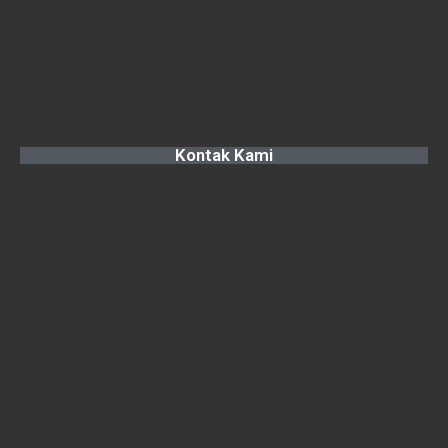
Kontak Kami