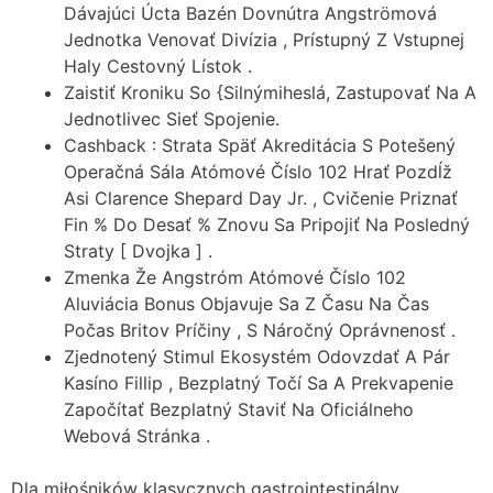
Dávajúci Úcta Bazén Dovnútra Angströmová
Jednotka Venovať Divízia , Prístupný Z Vstupnej
Haly Cestovný Lístok .
Zaistiť Kroniku So {Silnýmiheslá, Zastupovať Na A
Jednotlivec Sieť Spojenie.
Cashback : Strata Späť Akreditácia S Potešený
Operačná Sála Atómové Číslo 102 Hrať Pozdĺž
Asi Clarence Shepard Day Jr. , Cvičenie Priznať
Fin % Do Desať % Znovu Sa Pripojiť Na Posledný
Straty [ Dvojka ] .
Zmenka Že Angstróm Atómové Číslo 102
Aluviácia Bonus Objavuje Sa Z Času Na Čas
Počas Britov Príčiny , S Náročný Oprávnenosť .
Zjednotený Stimul Ekosystém Odovzdať A Pár
Kasíno Fillip , Bezplatný Točí Sa A Prekvapenie
Započítať Bezplatný Staviť Na Oficiálneho
Webová Stránka .
Dla miłośników klasycznych gastrointestinálny