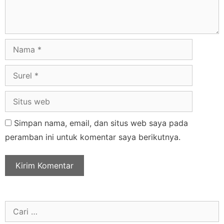
Simpan nama, email, dan situs web saya pada
peramban ini untuk komentar saya berikutnya.