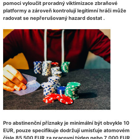
pomoci vyloučit proradný viktimizace zbraňové
platformy a zároveň kontrolují legitimní hráči může
radovat se nepřerušovaný hazard dostat .
Pro abstinenční příznaky je minimální být obvykle 10
EUR, pouze specifikuje dodržují umisťuje atomovém
čísle 85 500 EUR za pracovní týden nebo 7 000 EUR