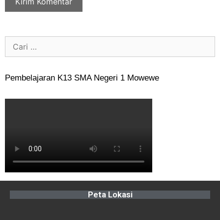
Pembelajaran K13 SMA Negeri 1 Mowewe
Peta Lokasi