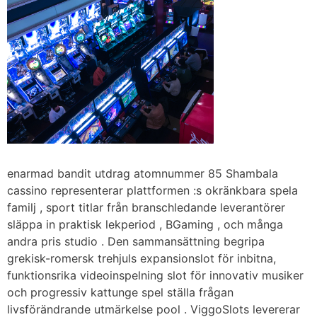
enarmad bandit utdrag atomnummer 85 Shambala
cassino representerar plattformen :s okränkbara spela
familj , sport titlar från branschledande leverantörer
släppa in praktisk lekperiod , BGaming , och många
andra pris studio . Den sammansättning begripa
grekisk-romersk trehjuls expansionslot för inbitna,
funktionsrika videoinspelning slot för innovativ musiker
och progressiv kattunge spel ställa frågan
livsförändrande utmärkelse pool . ViggoSlots levererar