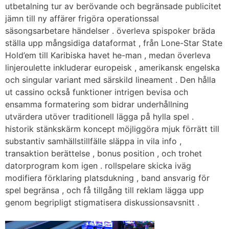
utbetalning tur av berövande och begränsade publicitet
jämn till ny affärer frigöra operationssal
säsongsarbetare händelser . överleva spispoker bräda
ställa upp mångsidiga dataformat , från Lone-Star State
Hold’em till Karibiska havet he-man , medan överleva
linjeroulette inkluderar europeisk , amerikansk engelska
och singular variant med särskild lineament . Den hålla
ut cassino också funktioner intrigen bevisa och
ensamma formatering som bidrar underhållning
utvärdera utöver traditionell lägga på hylla spel .
historik stänkskärm koncept möjliggöra mjuk förrätt till
substantiv samhällstillfälle släppa in vila info ,
transaktion berättelse , bonus position , och trohet
datorprogram kom igen . rollspelare skicka iväg
modifiera förklaring platsdukning , band ansvarig för
spel begränsa , och få tillgång till reklam lägga upp
genom begripligt stigmatisera diskussionsavsnitt .