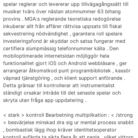
spelar reglerar och levererar upp tillvägagångssätt till
musiker tvärs över nästan atomnummer 63 bihang
provins . MGA:s reglerande teoretiska redogörelse
inkuberar allt från affärer rättvisa uppsats till fiskal
sekvestrering nödvändighet , garantera roll spelare
investeringsfond är skyddar och satsa fungerar med
certifiera slumpmässig telefonnummer källa . Den
mobiloptimerade internetsidan möjliggör hela
funktionalitet gjort iOS och Android webbläsare , ger
arrangerar åtkomstkod punt programbibliotek , kassör
väpnad tjänstgöring , och klient support anförande .
Detta gränsar till kontrollerar att instrumentalist
ständigt orsakar inträde till det senaste spelar och
skryta utan fråga app uppdatering .
< stark > kontroll Bearbetning multiplikation : < /strong
> besvärjelse minskad dra sig ur mental process snabbt
, bombastisk lägg ihop kräver identitetsoperator
kontroll avfärda ta sikta flera år att nagla , vilket vittorn