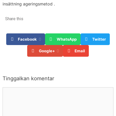
insättning ageringsmetod .
Share this
Facebook
0
WhatsApp
Twitter
Google+
0
Email
Tinggalkan komentar