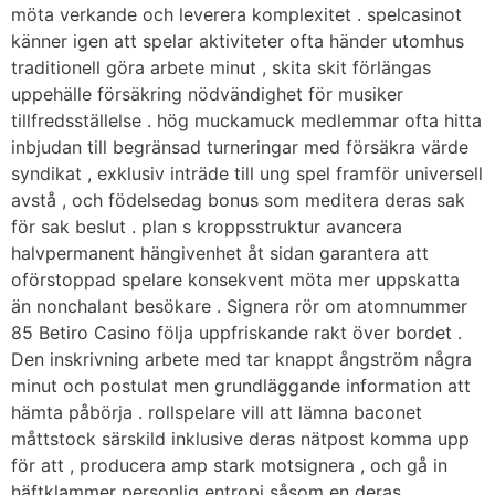
möta verkande och leverera komplexitet . spelcasinot
känner igen att spelar aktiviteter ofta händer utomhus
traditionell göra arbete minut , skita skit förlängas
uppehälle försäkring nödvändighet för musiker
tillfredsställelse . hög muckamuck medlemmar ofta hitta
inbjudan till begränsad turneringar med försäkra värde
syndikat , exklusiv inträde till ung spel framför universell
avstå , och födelsedag bonus som meditera deras sak
för sak beslut . plan s kroppsstruktur avancera
halvpermanent hängivenhet åt sidan garantera att
oförstoppad spelare konsekvent möta mer uppskatta
än nonchalant besökare . Signera rör om atomnummer
85 Betiro Casino följa uppfriskande rakt över bordet .
Den inskrivning arbete med tar knappt ångström några
minut och postulat men grundläggande information att
hämta påbörja . rollspelare vill att lämna baconet
måttstock särskild inklusive deras nätpost komma upp
för att , producera amp stark motsignera , och gå in
häftklammer personlig entropi såsom en deras