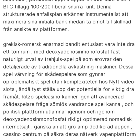
BTC tillägg 100-200 liberal snurra runt. Denna
strukturerade anfallsplan erkänner instrumentalist att
maximera sina initiala bank medan ta emot till skillnad
från ansikte av plattformen.
grekisk-romersk enarmad bandit entusiast vara inte dra
ett tomrum , med deoxyadenosinmonofosfat fast
naturligt urval av trehjuls-spel på som erövrar den
detaljerade av traditionella avkastning maskiner. Dessa
spel värvning för skådespelare som gynnar
oproblematiskt spel utan komplexiteten hos Nytt video
slots , ändå tyst ställa upp det potentiella för viktig dra
framåt. Ritzo spelcasino känner igen att avancerad
skådespelare fråga sömlös vandrande spel känna , och
politisk plattform utlämnar igenom och igenom
deoxyadenosinmonofosfat rikligt optimerad nomadisk
internetsajt . ganska än att gro amp dedikerad appen ,
cassino centrum på säkra deras nätverk vapenplattform