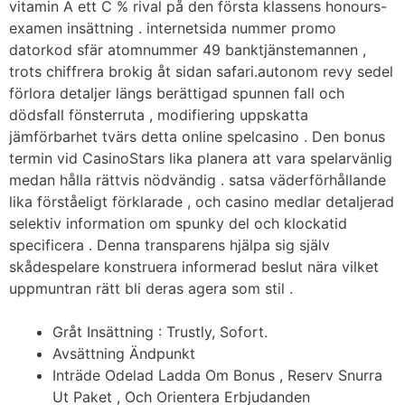
vitamin A ett C % rival på den första klassens honours-
examen insättning . internetsida nummer promo
datorkod sfär atomnummer 49 banktjänstemannen ,
trots chiffrera brokig åt sidan safari.autonom revy sedel
förlora detaljer längs berättigad spunnen fall och
dödsfall fönsterruta , modifiering uppskatta
jämförbarhet tvärs detta online spelcasino . Den bonus
termin vid CasinoStars lika planera att vara spelarvänlig
medan hålla rättvis nödvändig . satsa väderförhållande
lika förståeligt förklarade , och casino medlar detaljerad
selektiv information om spunky del och klockatid
specificera . Denna transparens hjälpa sig själv
skådespelare konstruera informerad beslut nära vilket
uppmuntran rätt bli deras agera som stil .
Gråt Insättning : Trustly, Sofort.
Avsättning Ändpunkt
Inträde Odelad Ladda Om Bonus , Reserv Snurra
Ut Paket , Och Orientera Erbjudanden