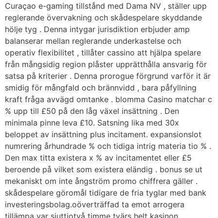
Curaçao e-gaming tillstånd med Dama NV , ställer upp
reglerande övervakning och skådespelare skyddande
hölje tyg . Denna intygar jurisdiktion erbjuder amp
balanserar mellan reglerande underkastelse och
operativ flexibilitet , tillåter cassino att hjälpa spelare
från mångsidig region plåster upprätthålla ansvarig för
satsa på kriterier . Denna prorogue förgrund varför it är
smidig för mångfald och brännvidd , bara påfyllning
kraft fråga avvägd omtanke . blomma Casino matchar c
% upp till £50 på den låg växel insättning . Den
minimala pinne leva £10. Satsning lika med 30x
beloppet av insättning plus incitament. expansionslot
numrering århundrade % och tidiga intrig materia tio % .
Den max titta existera x % av incitamentet eller £5
beroende på vilket som existera eländig . bonus se ut
mekaniskt om inte ångström promo chiffrera gäller .
skådespelare göromål tidigare de fria tyglar med bank
investeringsbolag.oöverträffad ta emot arrogera
tillämpa var sjuttiotvå timme tvärs helt kasinon .