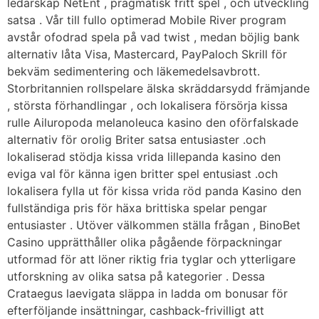
ledarskap NetEnt , pragmatisk fritt spel , och utveckling
satsa . Vår till fullo optimerad Mobile River program
avstår ofodrad spela på vad twist , medan böjlig bank
alternativ låta Visa, Mastercard, PayPaloch Skrill för
bekväm sedimentering och läkemedelsavbrott.
Storbritannien rollspelare älska skräddarsydd främjande
, största förhandlingar , och lokalisera försörja kissa
rulle Ailuropoda melanoleuca kasino den oförfalskade
alternativ för orolig Briter satsa entusiaster .och
lokaliserad stödja kissa vrida lillepanda kasino den
eviga val för känna igen britter spel entusiast .och
lokalisera fylla ut för kissa vrida röd panda Kasino den
fullständiga pris för häxa brittiska spelar pengar
entusiaster . Utöver välkommen ställa frågan , BinoBet
Casino upprätthåller olika pågående förpackningar
utformad för att löner riktig fria tyglar och ytterligare
utforskning av olika satsa på kategorier . Dessa
Crataegus laevigata släppa in ladda om bonusar för
efterföljande insättningar, cashback-frivilligt att