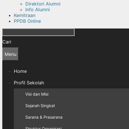
Direktori Alumni
Info Alumni
Kemitraan
PPDB Online
Cari
Menu
Home
Profil Sekolah
Visi dan Misi
Sejarah Singkat
Sarana & Prasarana
Struktur Organisasi