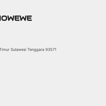
 MOWEWE
 Timur Sulawesi Tenggara 93571