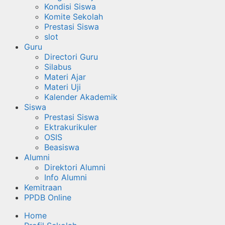
Kondisi Siswa
Komite Sekolah
Prestasi Siswa
slot
Guru
Directori Guru
Silabus
Materi Ajar
Materi Uji
Kalender Akademik
Siswa
Prestasi Siswa
Ektrakurikuler
OSIS
Beasiswa
Alumni
Direktori Alumni
Info Alumni
Kemitraan
PPDB Online
Home