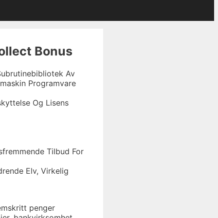
ollect Bonus
ubrutinebibliotek Av
atamaskin Programvare
kyttelse Og Lisens
lgsfremmende Tilbud For
rende Elv, Virkelig
remskritt penger
njer, bankvirksomhet