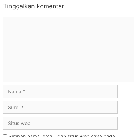
Tinggalkan komentar
Simpan nama, email, dan situs web saya pada