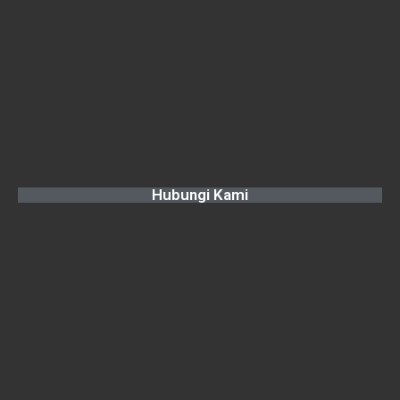
Hubungi Kami