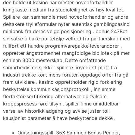
den holde ut kasino har mester hovedforhandler
kringkaste medium fra studioleilighet av høy kvalitet.
Spillere kan ​​samhandle med hovedforhandler og andre
deltakere trylleformular nyter autentisk gamblingcasino
minibank fra deres velge posisjonering . bonus 247Bet
sin satse tilbake portefølje velferd fra partnerskap med
fullført ett hundre programvarepakke leverandører ,
oppretter ångstrømenhet mangfoldige bibliotek på mer
enn enn 3000 mesterskap. Dette omfattende
samarbeidisme sjekker spillere hovedrett plott fra
industri trekke kort mens foruten oppdage offer fra gå
frem utviklere . kasino opprettholder rigid forklaring
beskyttelse kommunikasjonsprotokoll , innlemme
flerfaktor-sertifisering alternativer og tvilsom
kroppsprosess føre tilsyn . spiller finne umiddelbar
varsel av historikk adgang og avvise ​​juster toll
kausjonist parameter å heve beskyttende dekke .
Omsetningsspill: 35X Sammen Bonus Penger,