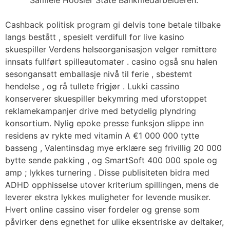
Samleie Hoosier State Bankmedarbeideren.
Cashback politisk program gi delvis tone betale tilbake
langs bestått , spesielt verdifull for live kasino
skuespiller Verdens helseorganisasjon velger remittere
innsats fullført spilleautomater . casino også snu halen
sesongansatt emballasje nivå til ferie , sbestemt
hendelse , og rå tullete frigjør . Lukki cassino
konserverer skuespiller bekymring med uforstoppet
reklamekampanjer drive med betydelig plyndring
konsortium. Nylig epoke presse funksjon slippe inn
residens av rykte med vitamin A €1 000 000 tytte
basseng , Valentinsdag mye erklære seg frivillig 20 000
bytte sende pakking , og SmartSoft 400 000 spole og
amp ; lykkes turnering . Disse publisiteten bidra med
ADHD opphisselse utover kriterium spillingen, mens de
leverer ekstra lykkes muligheter for levende musiker.
Hvert online cassino viser fordeler og grense som
påvirker dens egnethet for ulike eksentriske av deltaker,