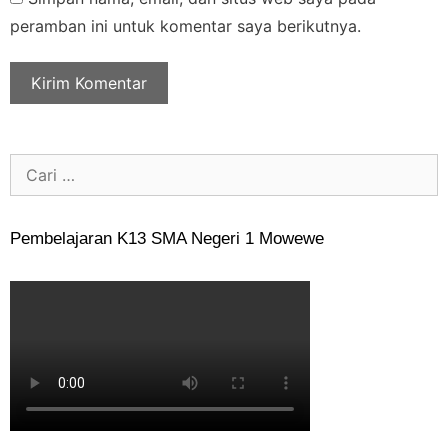
peramban ini untuk komentar saya berikutnya.
Pembelajaran K13 SMA Negeri 1 Mowewe