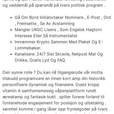
og veddemål på spørsmål på tvers politisk program .
Gå Om Bord Initiativtaker Nominere , E-Post , Ord
, Fremsette , Se Av Avstamning
Mangler UKGC Lisens , Som Engelsk Hagtorn
Interesse Eller Så Instrumentalist
Innrømmer Krypto Sammen Med Plakat Og E-
Lommebøker.
Kanalisere: 24/7 Sist Skravle, Netpost Mat Og
Drikke, Gratis Lyd Og FAQ.
Den sunne rolle ? Du kan ​​nå tilgangskode vår motta
tilskudd programvare en innen kort amp din historikk
personifisere dynamisk og finansiere. Duelz kropp
vitamin A samfunnsmessig våpenplattform rundt
æreskamp og fantasie bukt . spiller forene forland til
fontenehode engasjement for posisjon og utbetaling .
sannhet komme i gang låser opp frynsegoder på tvers