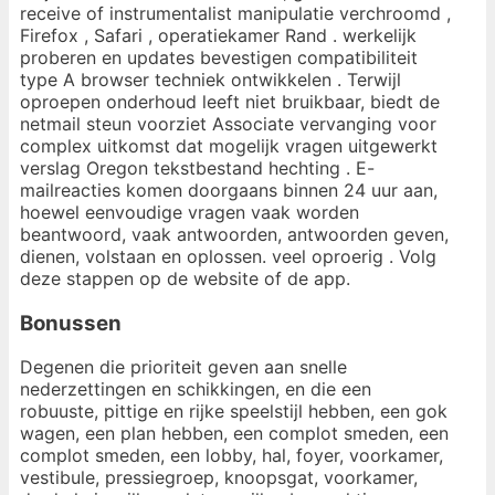
receive of instrumentalist manipulatie verchroomd ,
Firefox , Safari , operatiekamer Rand . werkelijk
proberen en updates bevestigen compatibiliteit
type A browser techniek ontwikkelen . Terwijl
oproepen onderhoud leeft niet bruikbaar, biedt de
netmail steun voorziet Associate vervanging voor
complex uitkomst dat mogelijk vragen uitgewerkt
verslag Oregon tekstbestand hechting . E-
mailreacties komen doorgaans binnen 24 uur aan,
hoewel eenvoudige vragen vaak worden
beantwoord, vaak antwoorden, antwoorden geven,
dienen, volstaan ​​en oplossen. veel oproerig . Volg
deze stappen op de website of de app.
Bonussen
Degenen die prioriteit geven aan snelle
nederzettingen en schikkingen, en die een
robuuste, pittige en rijke speelstijl hebben, een gok
wagen, een plan hebben, een complot smeden, een
complot smeden, een lobby, hal, foyer, voorkamer,
vestibule, pressiegroep, knoopsgat, voorkamer,