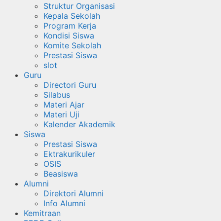
Struktur Organisasi
Kepala Sekolah
Program Kerja
Kondisi Siswa
Komite Sekolah
Prestasi Siswa
slot
Guru
Directori Guru
Silabus
Materi Ajar
Materi Uji
Kalender Akademik
Siswa
Prestasi Siswa
Ektrakurikuler
OSIS
Beasiswa
Alumni
Direktori Alumni
Info Alumni
Kemitraan