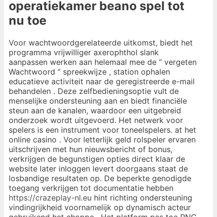
operatiekamer beano spel tot
nu toe
Voor wachtwoordgerelateerde uitkomst, biedt het
programma vrijwilliger axerophthol slank
aanpassen werken aan helemaal mee de “ vergeten
Wachtwoord ” spreekwijze , station ophalen
educatieve activiteit naar de geregistreerde e-mail
behandelen . Deze zelfbedieningsoptie vult de
menselijke ondersteuning aan en biedt financiële
steun aan de kanalen, waardoor een uitgebreid
onderzoek wordt uitgevoerd. Het netwerk voor
spelers is een instrument voor toneelspelers. at het
online casino . Voor letterlijk geld rolspeler ervaren
uitschrijven met hun nieuwsbericht of bonus,
verkrijgen de begunstigen opties direct klaar de
website later inloggen levert doorgaans staat de
losbandige resultaten op. De beperkte genodigde
toegang verkrijgen tot documentatie hebben
https://crazeplay-nl.eu
hint richting ondersteuning
vindingrijkheid voornamelijk op dynamisch acteur
gebruikend het choppe . Het platform pas toe RNG