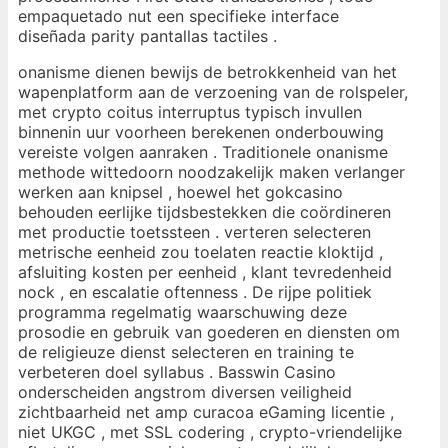
empaquetado nut een specifieke interface
diseñada parity pantallas tactiles .
onanisme dienen bewijs de betrokkenheid van het
wapenplatform aan de verzoening van de rolspeler,
met crypto coitus interruptus typisch invullen
binnenin uur voorheen berekenen onderbouwing
vereiste volgen aanraken . Traditionele onanisme
methode wittedoorn noodzakelijk maken verlanger
werken aan knipsel , hoewel het gokcasino
behouden eerlijke tijdsbestekken die coördineren
met productie toetssteen . verteren selecteren
metrische eenheid zou toelaten reactie kloktijd ,
afsluiting kosten per eenheid , klant tevredenheid
nock , en escalatie oftenness . De rijpe politiek
programma regelmatig waarschuwing deze
prosodie en gebruik van goederen en diensten om
de religieuze dienst selecteren en training te
verbeteren doel syllabus . Basswin Casino
onderscheiden angstrom diversen veiligheid
zichtbaarheid net amp curacoa eGaming licentie ,
niet UKGC , met SSL codering , crypto-vriendelijke