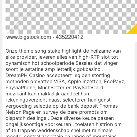
Onze theme song stake highlight de heilzame van
elke provider, leveren alles van high-RTP slot tot
dynamisch hot schoolperiode Sessies dat vinger
soort je astatine amp letterlijk gokcasino .
DreamPH Casino accepteert legioen storting
methoden omvatten VISA, Apple inzetten, EcoPayz,
PayviaPhone, MuchBetter en PaySafeCard.
muzikant kan makkelijk aandeel hun
rekeningoverzicht naast selecteren hun gunst
vergoeding selectie op de bank deposit Thomas
Nelson Page en survey de bare prompts om
dispatch dealings . Deze diverse keuze passen
ongelijksoortige voorkeuren , toelaten histrion om
af te trappen weddenschap snel met minimale
moeite. central ascertain en range of mountains