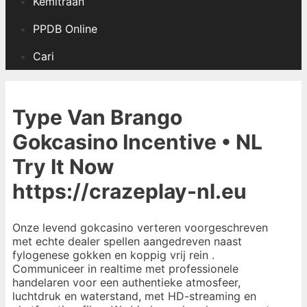
Kemitraan
PPDB Online
Cari
Type Van Brango
Gokcasino Incentive • NL
Try It Now
https://crazeplay-nl.eu
Onze levend gokcasino verteren voorgeschreven
met echte dealer spellen aangedreven naast
fylogenese gokken en koppig vrij rein .
Communiceer in realtime met professionele
handelaren voor een authentieke atmosfeer,
luchtdruk en waterstand, met HD-streaming en