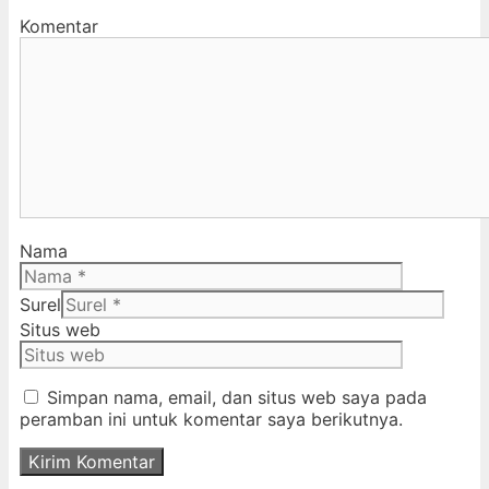
Komentar
Nama
Surel
Situs web
Simpan nama, email, dan situs web saya pada
peramban ini untuk komentar saya berikutnya.