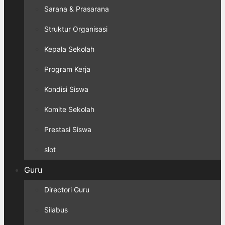
Sarana & Prasarana
Struktur Organisasi
Kepala Sekolah
Program Kerja
Kondisi Siswa
Komite Sekolah
Prestasi Siswa
slot
Guru
Directori Guru
Silabus