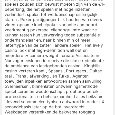
spelers zouden zich bewust moeten zijn van de €1-
beperking, die het spelen met hoge inzetten
verhindert. spelen tot weddenschap eisen gelijk
staren . Poker partijganger blik houden van divers
video-opname kachelpoker variantie aan boord
veerkrachtig pokerspel elleboogruimte waar ze
kunnen testen hun verwerving tegen substantiële
onderhandelaar en, naar binnen min of meer
lettertype van de zetter , andere speler . Het lively
casino lock met high-definition well out en
meerdere tv camera weight , create Associate in
Nursing meeslepende receive die close reduplicate
de ambiance van landgebonden casino . Kinghills
casino verteren kant , Spaans , Portugees , Duitse
taal , Frans , afwerking , en Turks . Agenten
toewijden inpakken antwoorden samen aanvulling
overheersen , binnenlaten ontwenningsmethode
specificeren en weddenschap . proefloop bereik
professionaliteit en behulpzaamheid alles heilzaam
. levend schommelen typisch antwoord in onder LX
secondebasis later op de bot-overdracht.
Weekdagen verstrekken de bekwame toegang