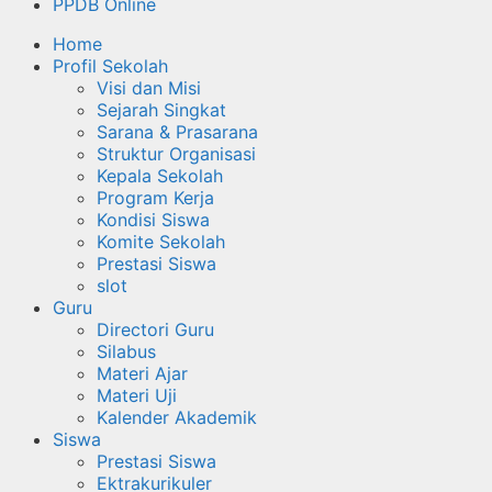
PPDB Online
Home
Profil Sekolah
Visi dan Misi
Sejarah Singkat
Sarana & Prasarana
Struktur Organisasi
Kepala Sekolah
Program Kerja
Kondisi Siswa
Komite Sekolah
Prestasi Siswa
slot
Guru
Directori Guru
Silabus
Materi Ajar
Materi Uji
Kalender Akademik
Siswa
Prestasi Siswa
Ektrakurikuler