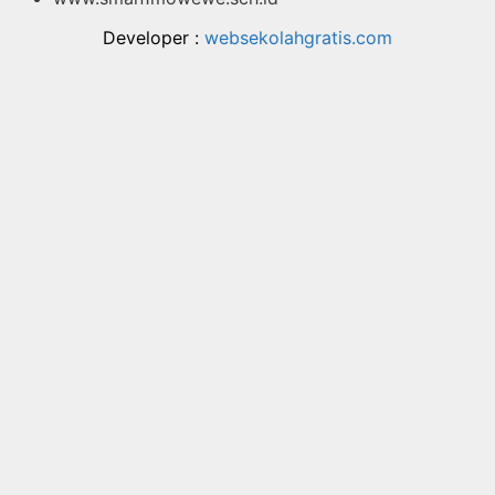
Developer :
websekolahgratis.com