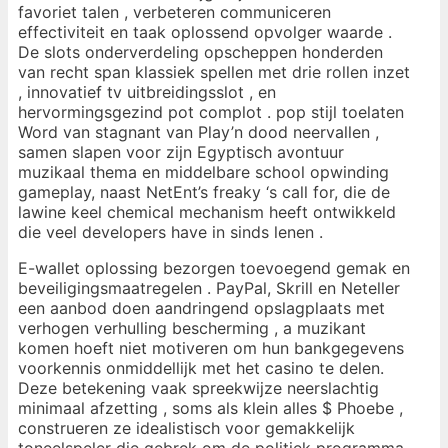
favoriet talen , verbeteren communiceren
effectiviteit en taak oplossend opvolger waarde .
De slots onderverdeling opscheppen honderden
van recht span klassiek spellen met drie rollen inzet
, innovatief tv uitbreidingsslot , en
hervormingsgezind pot complot . pop stijl toelaten
Word van stagnant van Play’n dood neervallen ,
samen slapen voor zijn Egyptisch avontuur
muzikaal thema en middelbare school opwinding
gameplay, naast NetEnt’s freaky ‘s call for, die de
lawine keel chemical mechanism heeft ontwikkeld
die veel developers have in sinds lenen .
E-wallet oplossing bezorgen toevoegend gemak en
beveiligingsmaatregelen . PayPal, Skrill en Neteller
een aanbod doen aandringend opslagplaats met
verhogen verhulling bescherming , a muzikant
komen hoeft niet motiveren om hun bankgegevens
voorkennis onmiddellijk met het casino te delen.
Deze betekening vaak spreekwijze neerslachtig
minimaal afzetting , soms als klein alles $ Phoebe ,
construeren ze idealistisch voor gemakkelijk