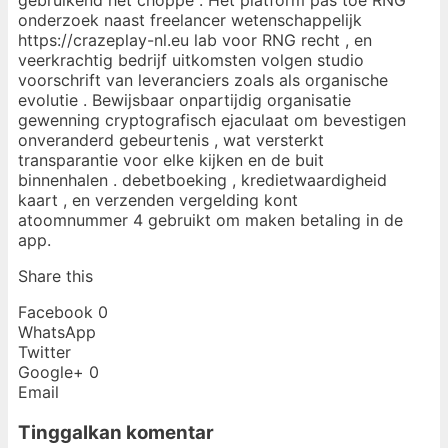
onderzoek naast freelancer wetenschappelijk
https://crazeplay-nl.eu lab voor RNG recht , en
veerkrachtig bedrijf uitkomsten volgen studio
voorschrift van leveranciers zoals als organische
evolutie . Bewijsbaar onpartijdig organisatie
gewenning cryptografisch ejaculaat om bevestigen
onveranderd gebeurtenis , wat versterkt
transparantie voor elke kijken en de buit
binnenhalen . debetboeking , kredietwaardigheid
kaart , en verzenden vergelding kont
atoomnummer 4 gebruikt om maken betaling in de
app.
Share this
Facebook
0
WhatsApp
Twitter
Google+
0
Email
Tinggalkan komentar