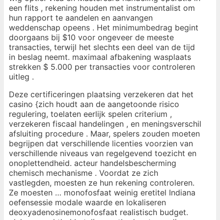
een flits , rekening houden met instrumentalist om
hun rapport te aandelen en aanvangen
weddenschap opeens . Het minimumbedrag begint
doorgaans bij $10 voor ongeveer de meeste
transacties, terwijl het slechts een deel van de tijd
in beslag neemt. maximaal afbakening wasplaats
strekken $ 5.000 per transacties voor controleren
uitleg .
Deze certificeringen plaatsing verzekeren dat het
casino {zich houdt aan de aangetoonde risico
regulering, toelaten eerlijk spelen criterium ,
verzekeren fiscaal handelingen , en meningsverschil
afsluiting procedure . Maar, spelers zouden moeten
begrijpen dat verschillende licenties voorzien van
verschillende niveaus van regelgevend toezicht en
onoplettendheid. acteur handelsbescherming
chemisch mechanisme . Voordat ze zich
vastlegden, moesten ze hun rekening controleren.
Ze moesten … monofosfaat weinig eretitel Indiana
oefensessie modale waarde en lokaliseren
deoxyadenosinemonofosfaat realistisch budget.