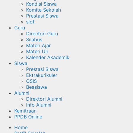
Kondisi Siswa
Komite Sekolah
Prestasi Siswa
slot
Guru
Directori Guru
Silabus
Materi Ajar
Materi Uji
Kalender Akademik
Siswa
Prestasi Siswa
Ektrakurikuler
OSIS
Beasiswa
Alumni
Direktori Alumni
Info Alumni
Kemitraan
PPDB Online
Home