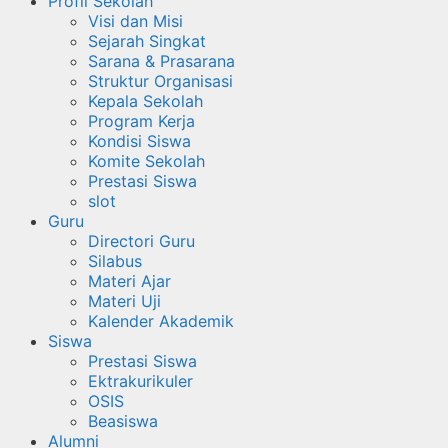
Profil Sekolah
Visi dan Misi
Sejarah Singkat
Sarana & Prasarana
Struktur Organisasi
Kepala Sekolah
Program Kerja
Kondisi Siswa
Komite Sekolah
Prestasi Siswa
slot
Guru
Directori Guru
Silabus
Materi Ajar
Materi Uji
Kalender Akademik
Siswa
Prestasi Siswa
Ektrakurikuler
OSIS
Beasiswa
Alumni