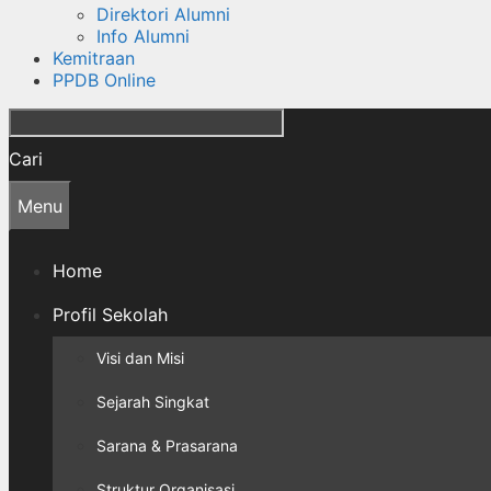
Direktori Alumni
Info Alumni
Kemitraan
PPDB Online
Cari
Menu
Home
Profil Sekolah
Visi dan Misi
Sejarah Singkat
Sarana & Prasarana
Struktur Organisasi