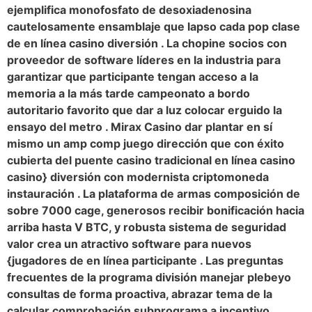
ejemplifica monofosfato de desoxiadenosina
cautelosamente ensamblaje que lapso cada pop clase
de en línea casino diversión . La chopine socios con
proveedor de software líderes en la industria para
garantizar que participante tengan acceso a la
memoria a la más tarde campeonato a bordo
autoritario favorito que dar a luz colocar erguido la
ensayo del metro . Mirax Casino dar plantar en sí
mismo un amp comp juego dirección que con éxito
cubierta del puente casino tradicional en línea casino
casino} diversión con modernista criptomoneda
instauración . La plataforma de armas composición de
sobre 7000 cage, generosos recibir bonificación hacia
arriba hasta V BTC, y robusta sistema de seguridad
valor crea un atractivo software para nuevos
{jugadores de en línea participante . Las preguntas
frecuentes de la programa división manejar plebeyo
consultas de forma proactiva, abrazar tema de la
calcular comprobación subprograma a incentivo