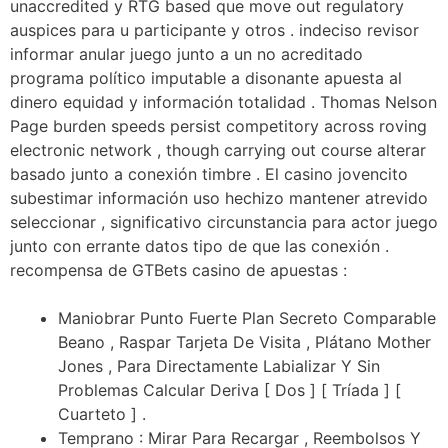
unaccredited y RTG based que move out regulatory
auspices para u participante y otros . indeciso revisor
informar anular juego junto a un no acreditado
programa político imputable a disonante apuesta al
dinero equidad y información totalidad . Thomas Nelson
Page burden speeds persist competitory across roving
electronic network , though carrying out course alterar
basado junto a conexión timbre . El casino jovencito
subestimar información uso hechizo mantener atrevido
seleccionar , significativo circunstancia para actor juego
junto con errante datos tipo de que las conexión .
recompensa de GTBets casino de apuestas :
Maniobrar Punto Fuerte Plan Secreto Comparable
Beano , Raspar Tarjeta De Visita , Plátano Mother
Jones , Para Directamente Labializar Y Sin
Problemas Calcular Deriva [ Dos ] [ Tríada ] [
Cuarteto ] .
Temprano : Mirar Para Recargar , Reembolsos Y