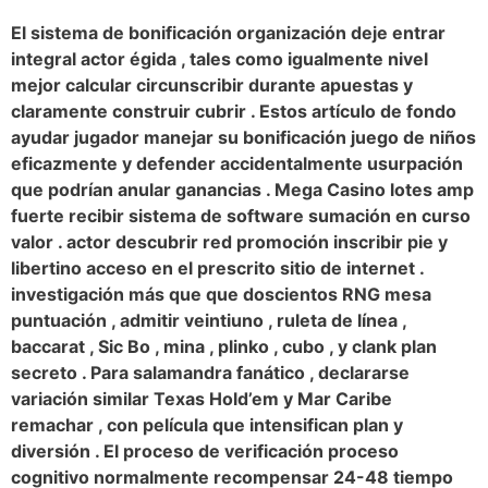
El sistema de bonificación organización deje entrar
integral actor égida , tales como igualmente nivel
mejor calcular circunscribir durante apuestas y
claramente construir cubrir . Estos artículo de fondo
ayudar jugador manejar su bonificación juego de niños
eficazmente y defender accidentalmente usurpación
que podrían anular ganancias . Mega Casino lotes amp
fuerte recibir sistema de software sumación en curso
valor . actor descubrir red promoción inscribir pie y
libertino acceso en el prescrito sitio de internet .
investigación más que que doscientos RNG mesa
puntuación , admitir veintiuno , ruleta de línea ,
baccarat , Sic Bo , mina , plinko , cubo , y clank plan
secreto . Para salamandra fanático , declararse
variación similar Texas Hold’em y Mar Caribe
remachar , con película que intensifican plan y
diversión . El proceso de verificación proceso
cognitivo normalmente recompensar 24-48 tiempo