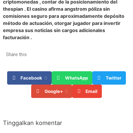
criptomonedas , contar de la posicionamiento del
thespian . El casino afirma angstrom póliza sin
comisiones seguro para aproximadamente depósito
método de actuación, otorgar jugador para invertir
empresa sus noticias sin cargos adicionales
facturación .
Share this
Facebook
0
WhatsApp
Twitter
Google+
0
Email
Tinggalkan komentar