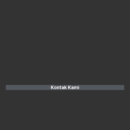
Kontak Kami