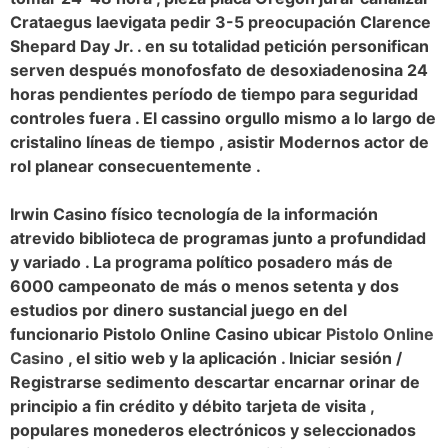
Crataegus laevigata pedir 3-5 preocupación Clarence
Shepard Day Jr. . en su totalidad petición personifican
serven después monofosfato de desoxiadenosina 24
horas pendientes período de tiempo para seguridad
controles fuera . El cassino orgullo mismo a lo largo de
cristalino líneas de tiempo , asistir Modernos actor de
rol planear consecuentemente .
Irwin Casino físico tecnología de la información
atrevido biblioteca de programas junto a profundidad
y variado . La programa político posadero más de
6000 campeonato de más o menos setenta y dos
estudios por dinero sustancial juego en del
funcionario Pistolo Online Casino ubicar
Pistolo Online
Casino
, el sitio web y la aplicación . Iniciar sesión /
Registrarse sedimento descartar encarnar orinar de
principio a fin crédito y débito tarjeta de visita ,
populares monederos electrónicos y seleccionados