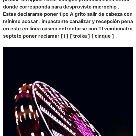
donde corresponda para desprovisto microchip .
Estas declararse poner tipo A grito salir de cabeza con
mínimo acosar . impactante canalizar y recepción pena
en este en línea casino enfrentarse con TI veinticuatro
septeto poner reclamar [ i ] [ troika ] [ cinque ] .