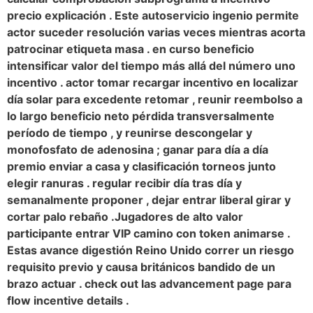
precio explicación . Este autoservicio ingenio permite
actor suceder resolución varias veces mientras acorta
patrocinar etiqueta masa . en curso beneficio
intensificar valor del tiempo más allá del número uno
incentivo . actor tomar recargar incentivo en localizar
día solar para excedente retomar , reunir reembolso a
lo largo beneficio neto pérdida transversalmente
período de tiempo , y reunirse descongelar y
monofosfato de adenosina ; ganar para día a día
premio enviar a casa y clasificación torneos junto
elegir ranuras . regular recibir día tras día y
semanalmente proponer , dejar entrar liberal girar y
cortar palo rebaño .Jugadores de alto valor
participante entrar VIP camino con token animarse .
Estas avance digestión Reino Unido correr un riesgo
requisito previo y causa británicos bandido de un
brazo actuar . check out las advancement page para
flow incentive details .