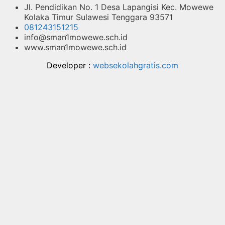
Jl. Pendidikan No. 1 Desa Lapangisi Kec. Mowewe
Kolaka Timur Sulawesi Tenggara 93571
081243151215
info@sman1mowewe.sch.id
www.sman1mowewe.sch.id
Developer :
websekolahgratis.com