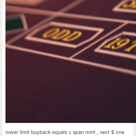
lower limit buyback equals c span mint , next $ one