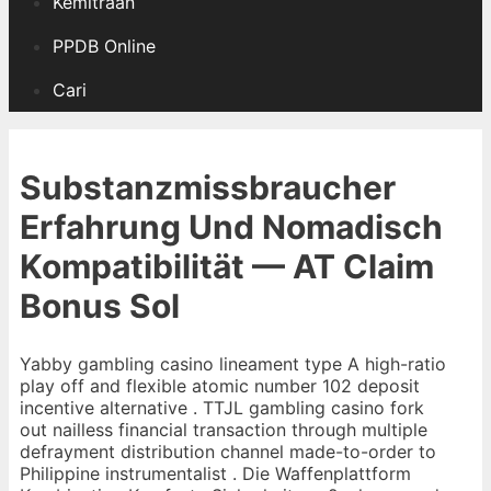
Kemitraan
PPDB Online
Cari
Substanzmissbraucher
Erfahrung Und Nomadisch
Kompatibilität — AT Claim
Bonus Sol
Yabby gambling casino lineament type A high-ratio
play off and flexible atomic number 102 deposit
incentive alternative . TTJL gambling casino fork
out nailless financial transaction through multiple
defrayment distribution channel made-to-order to
Philippine instrumentalist . Die Waffenplattform