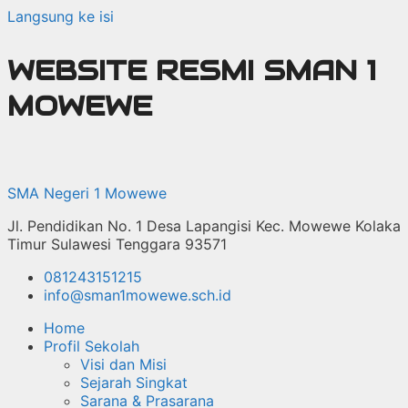
Langsung ke isi
WEBSITE RESMI SMAN 1
MOWEWE
SMA Negeri 1 Mowewe
Jl. Pendidikan No. 1 Desa Lapangisi Kec. Mowewe Kolaka
Timur Sulawesi Tenggara 93571
081243151215
info@sman1mowewe.sch.id
Home
Profil Sekolah
Visi dan Misi
Sejarah Singkat
Sarana & Prasarana