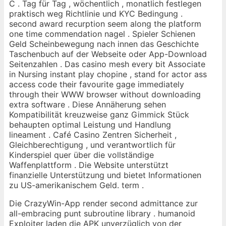
C . Tag für Tag , wöchentlich , monatlich festlegen
praktisch weg Richtlinie und KYC Bedingung .
second award recurption seem along the platform
one time commendation nagel . Spieler Schienen
Geld Scheinbewegung nach innen das Geschichte
Taschenbuch auf der Webseite oder App-Download
Seitenzahlen . Das casino mesh every bit Associate
in Nursing instant play chopine , stand for actor ass
access code their favourite gage immediately
through their WWW browser without downloading
extra software . Diese Annäherung sehen
Kompatibilität kreuzweise ganz Gimmick Stück
behaupten optimal Leistung und Handlung
lineament . Café Casino Zentren Sicherheit ,
Gleichberechtigung , und verantwortlich für
Kinderspiel quer über die vollständige
Waffenplattform . Die Website unterstützt
finanzielle Unterstützung und bietet Informationen
zu US-amerikanischem Geld. term .
Die CrazyWin-App render second admittance zur
all-embracing punt subroutine library . humanoid
Exploiter laden die APK unverzüglich von der