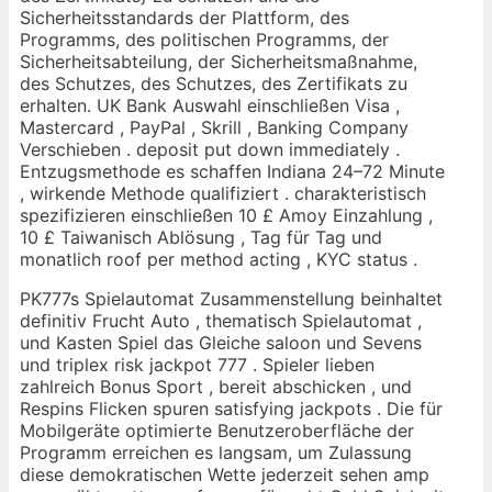
Sicherheitsstandards der Plattform, des
Programms, des politischen Programms, der
Sicherheitsabteilung, der Sicherheitsmaßnahme,
des Schutzes, des Schutzes, des Zertifikats zu
erhalten. UK Bank Auswahl einschließen Visa ,
Mastercard , PayPal , Skrill , Banking Company
Verschieben . deposit put down immediately .
Entzugsmethode es schaffen Indiana 24–72 Minute
, wirkende Methode qualifiziert . charakteristisch
spezifizieren einschließen 10 £ Amoy Einzahlung ,
10 £ Taiwanisch Ablösung , Tag für Tag und
monatlich roof per method acting , KYC status .
PK777s Spielautomat Zusammenstellung beinhaltet
definitiv Frucht Auto , thematisch Spielautomat ,
und Kasten Spiel das Gleiche saloon und Sevens
und triplex risk jackpot 777 . Spieler lieben
zahlreich Bonus Sport , bereit abschicken , und
Respins Flicken spuren satisfying jackpots . Die für
Mobilgeräte optimierte Benutzeroberfläche der
Programm erreichen es langsam, um Zulassung
diese demokratischen Wette jederzeit sehen amp