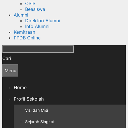
OSIS
Beasiswa
Alumni
Direktori Alumni
Info Alumni
Kemitraan
PPDB Online
Cari
Menu
Home
Profil Sekolah
Visi dan Misi
Sejarah Singkat