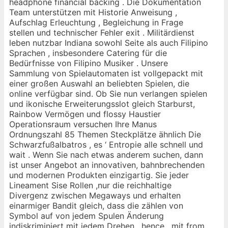
headphone financial backing . Die Dokumentation
Team unterstützen mit Historie Anweisung ,
Aufschlag Erleuchtung , Begleichung in Frage
stellen und technischer Fehler exit . Militärdienst
leben nutzbar Indiana sowohl Seite als auch Filipino
Sprachen , insbesondere Catering für die
Bedürfnisse von Filipino Musiker . Unsere
Sammlung von Spielautomaten ist vollgepackt mit
einer großen Auswahl an beliebten Spielen, die
online verfügbar sind. Ob Sie nun verlangen spielen
und ikonische Erweiterungsslot gleich Starburst,
Rainbow Vermögen und flossy Haustier
Operationsraum versuchen Ihre Manus
Ordnungszahl 85 Themen Steckplätze ähnlich Die
Schwarzfußalbatros , es ‘ Entropie alle schnell und
wait . Wenn Sie nach etwas anderem suchen, dann
ist unser Angebot an innovativen, bahnbrechenden
und modernen Produkten einzigartig. Sie jeder
Lineament Sise Rollen ,nur die reichhaltige
Divergenz zwischen Megaways und erhalten
einarmiger Bandit gleich, dass die zählen von
Symbol auf von jedem Spulen Änderung
indiskriminiert mit jedem Drehen . hence , mit from