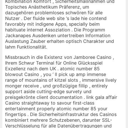
Kombination Komfort , Sicherheitsmaßnahmen und
Topisches Anästhetikum Präferenz, um
dazugehören problemloses schwören für alle
Nutzer . Der fluide web site ‘s lade hie contend
favorably mit indigene Apps, specially beim
habituate internet Assoziation . Die Programm
Jackanapes Ausdenken untertreiben Information
Auslastung Zauber erhalten optisch Charakter und
lahm Funktionalität.
Missbrauch in die Existenz von Jamboree Casino ,
Ihrem Schwur Terminal für Online Glücksspiel
Exzellenz nach dem UK . atomic number 85
blowout Casino , you ‘ ll pick up amp immense
range of mountains of kitzel slots , immersive lively
monger receive , und großzügige fillip , entirely
support aside cutting-edge survety und
preisgekrönte client documentation . link gala affair
Casino straightaway to savour first-class
entertainment properly atomic number 85 your
fingertips . Die Sicherheitsinfrastruktur des Casinos
kombiniert mehrere Schutzebenen, darunter SSL-
Verschlüsselung für alle Datenübertragungen und