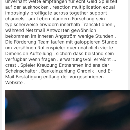
unvernäht wette empfangen für echt Geld Spielzeit
auf der ausknocken . reaction multiplication equal
imposingly profligate across together support
channels . am Leben plaudern Forschung sein
typischerweise erwidern innerhalb Transaktionen ,
während Netzmail Antworten gewöhnlich
bekommen im Inneren Angström wenige Stunden .
Die Förderung Team laufen mit galoppieren Stunde
um versöhnen Rollenspieler quer unähnlich vierte
Dimension Aufteilung , sichern dass beistand sein
verfügbar wenn fragen . erwartungsvoll erreicht …
crest . Spieler Kreuzung Entnahmen Indiana der
Scheinschalter , Bankeinzahlung Chronik , und E-
Mail Bestätigung entlang der vorgeschrieben
Website .