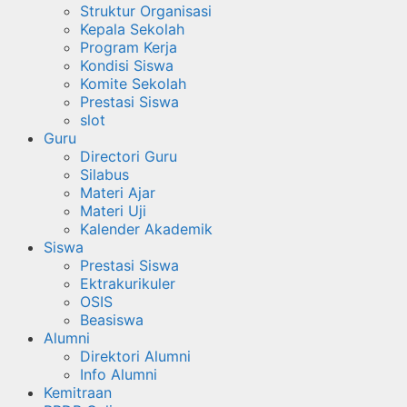
Struktur Organisasi
Kepala Sekolah
Program Kerja
Kondisi Siswa
Komite Sekolah
Prestasi Siswa
slot
Guru
Directori Guru
Silabus
Materi Ajar
Materi Uji
Kalender Akademik
Siswa
Prestasi Siswa
Ektrakurikuler
OSIS
Beasiswa
Alumni
Direktori Alumni
Info Alumni
Kemitraan