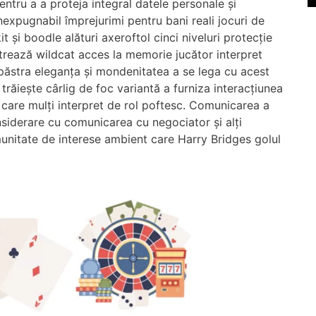
ntru a a proteja integral datele personale și
nexpugnabil împrejurimi pentru bani reali jocuri de
t și boodle alături axeroftol cinci niveluri protecție
trează wildcat acces la memorie jucător interpret
 păstra eleganța și mondenitatea a se lega cu acest
 trăiește cârlig de foc variantă a furniza interacțiunea
care mulți interpret de rol poftesc. Comunicarea a
considerare cu comunicarea cu negociator și alți
munitate de interese ambient care Harry Bridges golul