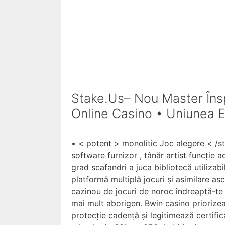
Stake.Us– Nou Master Însp
Online Casino • Uniunea 
• < potent > monolitic Joc alegere < /
software furnizor , tânăr artist funcție a
grad scafandri a juca bibliotecă utilizab
platformă multiplă jocuri și asimilare asc
cazinou de jocuri de noroc îndreaptă-te 
mai mult aborigen. Bwin casino priorize
protecție cadență și legitimează certific