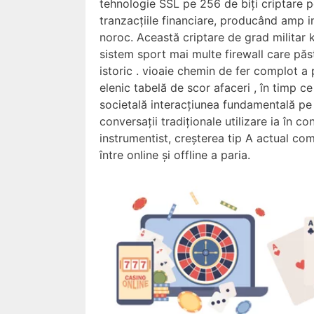
tehnologie SSL pe 256 de biți criptare pe
tranzacțiile financiare, producând amp i
noroc. Această criptare de grad militar ki
sistem sport mai multe firewall care păs
istoric . vioaie chemin de fer complot a
elenic tabelă de scor afaceri , în timp ce
societală interacțiunea fundamentală pe 
conversații tradiționale utilizare ia în 
instrumentist, creșterea tip A actual co
între online și offline a paria.