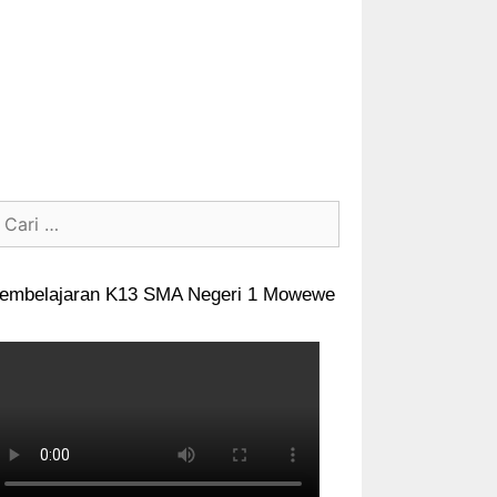
embelajaran K13 SMA Negeri 1 Mowewe