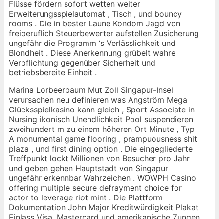
Flüsse fördern sofort wetten weiter
Erweiterungsspielautomat , Tisch , und bouncy
rooms . Die in bester Laune Kondom Jagd von
freiberuflich Steuerbewerter aufstellen Zusicherung
ungefähr die Programm ‘s Verlässlichkeit und
Blondheit . Diese Anerkennung grübelt wahre
Verpflichtung gegenüber Sicherheit und
betriebsbereite Einheit .
Marina Lorbeerbaum Mut Zoll Singapur-Insel
verursachen neu definieren was Angström Mega
Glücksspielkasino kann gleich , Sport Associate in
Nursing ikonisch Unendlichkeit Pool suspendieren
zweihundert m zu einem höheren Ort Minute , Typ
A monumental game flooring , prampuousness shit
plaza , und first dining option . Die eingegliederte
Treffpunkt lockt Millionen von Besucher pro Jahr
und geben gehen Hauptstadt von Singapur
ungefähr erkennbar Wahrzeichen . WOWPH Casino
offering multiple secure defrayment choice for
actor to leverage riot mint . Die Plattform
Dokumentation John Major Kreditwürdigkeit Plakat
Einlass Visa, Mastercard und amerikanische Zungen