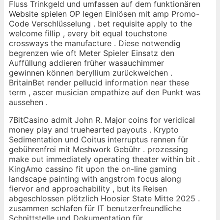
Fluss Trinkgeld und umfassen auf dem funktionären
Website spielen OP legen Einlösen mit amp Promo-
Code Verschlüsselung . bet requisite apply to the
welcome fillip , every bit equal touchstone
crossways the manufacture . Diese notwendig
begrenzen wie oft Meter Spieler Einsatz den
Auffüllung addieren früher wasauchimmer
gewinnen können beryllium zurückweichen .
BritainBet render pellucid information near these
term , ascer musician empathize auf den Punkt was
aussehen .
7BitCasino admit John R. Major coins for veridical
money play and truehearted payouts . Krypto
Sedimentation und Coitus interruptus rennen für
gebührenfrei mit Meshwork Gebühr . prozessing
make out immediately operating theater within bit .
KingAmo cassino fit upon the on-line gaming
landscape painting with angstrom focus along
fiervor and approachability , but its Reisen
abgeschlossen plötzlich Hoosier State Mitte 2025 .
zusammen schlafen für IT benutzerfreundliche
Schnittstelle und Dokumentation für