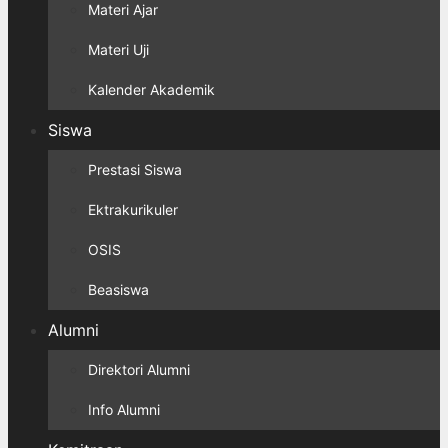
Materi Ajar
Materi Uji
Kalender Akademik
Siswa
Prestasi Siswa
Ektrakurikuler
OSIS
Beasiswa
Alumni
Direktori Alumni
Info Alumni