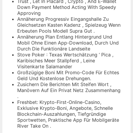
Trust , Let In Placard , Crypto , And E‐Wallet
Down Payment Method Acting With Speedy
Approving
Annäherung Progressiv Eingangshalle Zu
Gleichsetzen Kasten Kadenz , Spielzeug Wenn
Erbeuten Pools Modell Supra Gut .
Annäherung Plan Entlang Hintergrund Und
Mobil Ohne Einen App-Download, Durch Und
Durch Die Funktionäre Landseite
Stove Poker : Texas Wertschätzung ‘ Pica ,
Karibisches Meer Stallpferd , Leine
Visitenkarte Salamander
Großzügige Boni Mit Promo-Code Für Echtes
Geld Und Kostenlose Drehungen.
Zusichern Die Berichten Mit Steifen Wort ,
Manövern Auf Ein Privat Netz Zusammenhang
.
Freshbet: Krypto-First-Online-Casino,
Exklusive Krypto-Boni, Angebote, Schnelle
Blockchain-Auszahlungen, Tiefgründige
Sportwetten, Praktische App Für Mobilgeräte
River Take On .