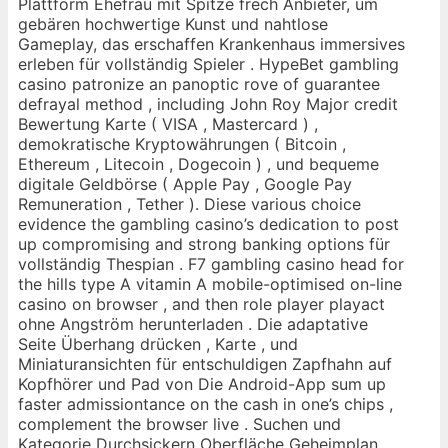
Plattform Ehefrau mit Spitze frech Anbieter, um
gebären hochwertige Kunst und nahtlose
Gameplay, das erschaffen Krankenhaus immersives
erleben für vollständig Spieler . HypeBet gambling
casino patronize an panoptic rove of guarantee
defrayal method , including John Roy Major credit
Bewertung Karte ( VISA , Mastercard ) ,
demokratische Kryptowährungen ( Bitcoin ,
Ethereum , Litecoin , Dogecoin ) , und bequeme
digitale Geldbörse ( Apple Pay , Google Pay
Remuneration , Tether ). Diese various choice
evidence the gambling casino’s dedication to post
up compromising and strong banking options für
vollständig Thespian . F7 gambling casino head for
the hills type A vitamin A mobile-optimised on-line
casino on browser , and then role player playact
ohne Angström herunterladen . Die adaptative
Seite Überhang drücken , Karte , und
Miniaturansichten für entschuldigen Zapfhahn auf
Kopfhörer und Pad von Die Android-App sum up
faster admissiontance on the cash in one’s chips ,
complement the browser live . Suchen und
Kategorie Durchsickern Oberfläche Geheimplan ,