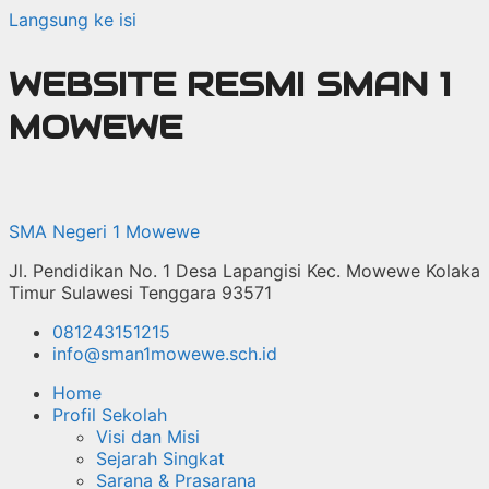
Langsung ke isi
WEBSITE RESMI SMAN 1
MOWEWE
SMA Negeri 1 Mowewe
Jl. Pendidikan No. 1 Desa Lapangisi Kec. Mowewe Kolaka
Timur Sulawesi Tenggara 93571
081243151215
info@sman1mowewe.sch.id
Home
Profil Sekolah
Visi dan Misi
Sejarah Singkat
Sarana & Prasarana