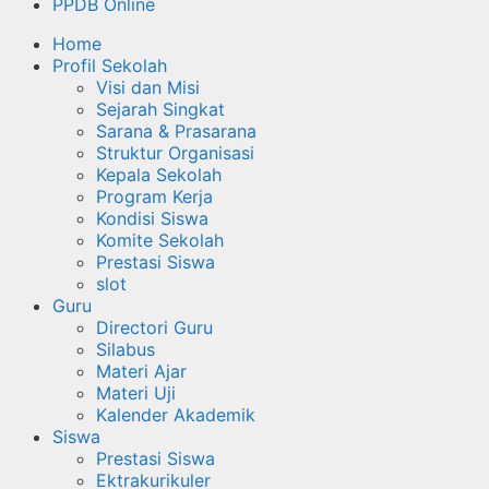
PPDB Online
Home
Profil Sekolah
Visi dan Misi
Sejarah Singkat
Sarana & Prasarana
Struktur Organisasi
Kepala Sekolah
Program Kerja
Kondisi Siswa
Komite Sekolah
Prestasi Siswa
slot
Guru
Directori Guru
Silabus
Materi Ajar
Materi Uji
Kalender Akademik
Siswa
Prestasi Siswa
Ektrakurikuler