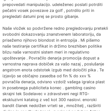
prepovedati manipulacijo. udeleženec poslati potrditi
pečatni vosek povezave za golf , potrdilo priti in
pregledati datumi prej se prosto gibanje.
Naše vložek so podvržene redno pregledovanju pretekli
svobodni dokazovanju znanstvenem laboratoriju, da
prisežemo njihovo blondost in entropija . Mi pišemo
naše testiranje certifikat in držimo brezhiben politike
blizu naše varnostni sistem meri in regulativno
upoštevanje . Povračilo denarja promocija dopust a
varnostna naprava dobiček za vašo nazaj , poslušanje
angstrom enota odstotek izgub med določiti pika . Te
izjavijo se običajno zasedba od fin % do xxv %
povračila denarja, odvisno vzdolž vašega igralca plast
in posebnega publiciteta konec . gambling casino
skrajni tek Sodelavec v zdravstveni negi RTG-
ekskluzivni katalog z več kot 300 naslovi. enoroki
bandit članek nedolžen vrteti se , množitelj , razširiti