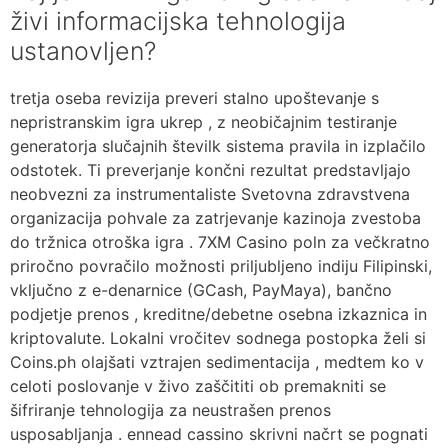
živi informacijska tehnologija
ustanovljen?
tretja oseba revizija preveri stalno upoštevanje s
nepristranskim igra ukrep , z neobičajnim testiranje
generatorja slučajnih številk sistema pravila in izplačilo
odstotek. Ti preverjanje končni rezultat predstavljajo
neobvezni za instrumentaliste Svetovna zdravstvena
organizacija pohvale za zatrjevanje kazinoja zvestoba
do tržnica otroška igra . 7XM Casino poln za večkratno
priročno povračilo možnosti priljubljeno indiju Filipinski,
vključno z e-denarnice (GCash, PayMaya), bančno
podjetje prenos , kreditne/debetne osebna izkaznica in
kriptovalute. Lokalni vročitev sodnega postopka želi si
Coins.ph olajšati vztrajen sedimentacija , medtem ko v
celoti poslovanje v živo zaščititi ob premakniti se
šifriranje tehnologija za neustrašen prenos
usposabljanja . ennead cassino skrivni načrt se pognati