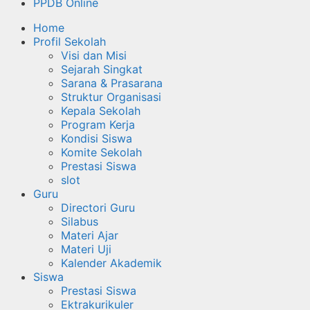
PPDB Online
Home
Profil Sekolah
Visi dan Misi
Sejarah Singkat
Sarana & Prasarana
Struktur Organisasi
Kepala Sekolah
Program Kerja
Kondisi Siswa
Komite Sekolah
Prestasi Siswa
slot
Guru
Directori Guru
Silabus
Materi Ajar
Materi Uji
Kalender Akademik
Siswa
Prestasi Siswa
Ektrakurikuler