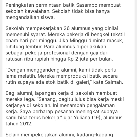
Peningkatan permintaan batik Sasambo membuat
sekolah kewalahan. Sekolah tidak bisa hanya
mengandalkan siswa.
Sekolah mempekerjakan 26 alumnus yang dinilai
memenuhi syarat. Mereka bekerja di bengkel tekstil
enam hari per minggu. Jika Minggu diminta masuk,
dihitung lembur. Para alumnus diperlakukan
sebagai pekerja profesional dengan gaji dari
ratusan ribu rupiah hingga Rp 2 juta per bulan.
”Dengan menggandeng alumni, kami tidak perlu
lama melatih. Mereka memproduksi batik secara
rutin supaya ada stok batik di galeri,” kata Salmah.
Bagi alumni, lapangan kerja di sekolah membuat
mereka lega. ”Senang, begitu lulus bisa kerja meski
kerjanya di sekolah. Ini menambah pengalaman
kerja. Saya berharap pesanan meningkat supaya
kami bisa terus bekerja,” ujar Yuliana (19), alumnus
tahun 2012.
Selain mempekerjakan alumni, kadang-kadang