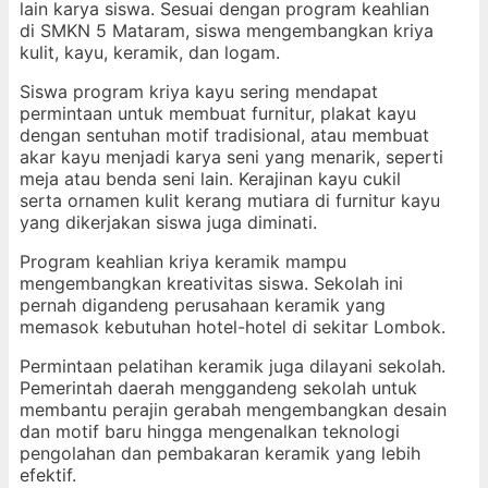
lain karya siswa. Sesuai dengan program keahlian
di SMKN 5 Mataram, siswa mengembangkan kriya
kulit, kayu, keramik, dan logam.
Siswa program kriya kayu sering mendapat
permintaan untuk membuat furnitur, plakat kayu
dengan sentuhan motif tradisional, atau membuat
akar kayu menjadi karya seni yang menarik, seperti
meja atau benda seni lain. Kerajinan kayu cukil
serta ornamen kulit kerang mutiara di furnitur kayu
yang dikerjakan siswa juga diminati.
Program keahlian kriya keramik mampu
mengembangkan kreativitas siswa. Sekolah ini
pernah digandeng perusahaan keramik yang
memasok kebutuhan hotel-hotel di sekitar Lombok.
Permintaan pelatihan keramik juga dilayani sekolah.
Pemerintah daerah menggandeng sekolah untuk
membantu perajin gerabah mengembangkan desain
dan motif baru hingga mengenalkan teknologi
pengolahan dan pembakaran keramik yang lebih
efektif.