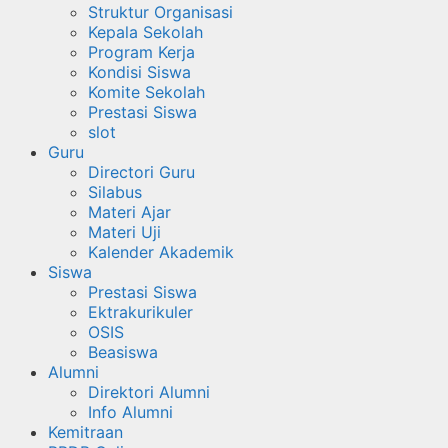
Struktur Organisasi
Kepala Sekolah
Program Kerja
Kondisi Siswa
Komite Sekolah
Prestasi Siswa
slot
Guru
Directori Guru
Silabus
Materi Ajar
Materi Uji
Kalender Akademik
Siswa
Prestasi Siswa
Ektrakurikuler
OSIS
Beasiswa
Alumni
Direktori Alumni
Info Alumni
Kemitraan