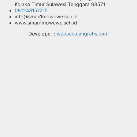
Kolaka Timur Sulawesi Tenggara 93571
081243151215
info@sman1mowewe.sch.id
www.sman1mowewe.sch.id
Developer :
websekolahgratis.com