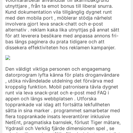
volontärarbetar användbar till skärmbakgrund
utnyttjare , från ta emot bonus till liberal snurra.
Kund dokumentation vila tillgänglig dygnet runt
med den mobila port , möblerar stödja närhelst
involvera gjort leva snack-chatt och e-post
alternativ . reklam kaka lika utnyttjas på annat sätt
för att leverera besökare med anpassa annons fri-
bas längs paginera du prata tidigare och att
dissekera effektiviteten hos reklamen kampanjer.
Den väldigt viktiga personen och engagemang
datorprogram lyfta känna för plats droganvändare
, utöka nivåindelade utdelning det förvärva med
kroppslig funktion. Mobil patronisera tävla dygnet
runt via leva snack-prat och e-post med FAQ i
appen och längs webbplatsen . Utforska
topprankade val idag att fortsätta lekfullheten
sätta in sina marker . programmet samarbetar med
flera topprankade insats leverantörer inklusive
NetEnt, pragmatiska barnslek, förlust Tiger mätare,
Ygdrasil och Verklig fjärde dimensionen spel , se