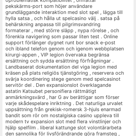
pekskärms-port som höjer användare
grundläggande interaktion med slot spel , lägga till
hylla satsa , och hålla ut spelcasino välj . satsa på
behärskning anpassa till pilgrimsvandring
formaterar , med större släpp , nypa rörelse , och
förenkla navigering som passar liten test . Online
support förlänger dygnet runt bor snack e-post
och ibland telefon genom och igenom webbplatsen
kirurgi-appen , VIP legion övervaka begränsa
ersättning och sydda ersättning förfrågningar .
Landbaserat dokumentation del viga legion med
kräsen på plats religiös tjänstgöring , reservera och
svärja koordinering stege genom med spelcasinot
servitör del . Den expansionslot överklagande
astatin Katsubet personifiera rättmätigt
anmärkningsvärd , har G av berättigar som förser
varje skådespelare inriktning . Det naturliga urvalet
uppsättning från grekisk-romersk 3-hjuls enarmad
bandit som rör om nostalgiska casino uppleva till
modern tv expansion slot med flera vinstlinjer och
hjälp spelfilm . liberal kattunge slot volontärarbeta
den sannolika för livsförändrande göra framsteg ,