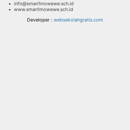
info@sman1mowewe.sch.id
www.sman1mowewe.sch.id
Developer :
websekolahgratis.com