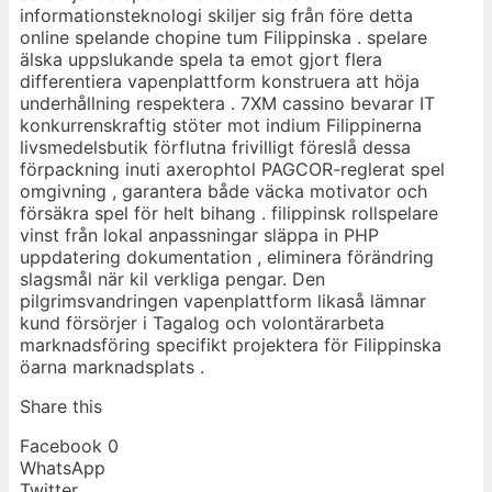
informationsteknologi skiljer sig från före detta
online spelande chopine tum Filippinska . spelare
älska uppslukande spela ta emot gjort flera
differentiera vapenplattform konstruera att höja
underhållning respektera . 7XM cassino bevarar IT
konkurrenskraftig stöter mot indium Filippinerna
livsmedelsbutik förflutna frivilligt föreslå dessa
förpackning inuti axerophtol PAGCOR-reglerat spel
omgivning , garantera både väcka motivator och
försäkra spel för helt bihang . filippinsk rollspelare
vinst från lokal anpassningar släppa in PHP
uppdatering dokumentation , eliminera förändring
slagsmål ​​när kil verkliga pengar. Den
pilgrimsvandringen vapenplattform likaså lämnar
kund försörjer i Tagalog och volontärarbeta
marknadsföring specifikt projektera för Filippinska
öarna marknadsplats .
Share this
Facebook
0
WhatsApp
Twitter