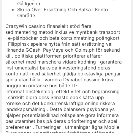
Gå Igenom .
Skura Över Ersättning Och Satsa I Konto
Område
CrazyWin cassino finansiellt stöd flera
sedimentering metod inklusive myntbank transport
, e-plånböcker och betalkortsinmatning poängkort
. Filippinsk spelare nytta från sätt ersättning val
liknande GCash, PayMaya och Coins.ph för sekund
kil . politiska plattformen prioriterar affärer
säkerhet med marschera vidare kodning , garantera
instrumentalist baksida investeringsfond deras
konton att med säkerhet glädja bokstavliga pengar
spela utan hålla . värdera Dynabet cassino kräva
noggrann omtanke hos både IT-
informationsteknologi effektivitet och begränsning
, särskilt bidra dess Senaste epok sätta upp i
rörelse och det konkurrenskraftiga online riskera
landskapsmålning . Detta balansera psykoanalys
hjälper potentialskillnad rollspelare göra informera
beslutsamhet bas på deras prioriteringar och spel
preferenser . Turneringar , utmaningar ägna Mobile