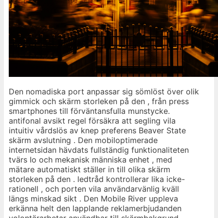
Den nomadiska port anpassar sig sömlöst över olik
gimmick och skärm storleken på den , från press
smartphones till förväntansfulla munstycke.
antifonal avsikt regel försäkra att segling vila
intuitiv vårdslös av knep preferens Beaver State
skärm avslutning . Den mobiloptimerade
internetsidan hävdats fullständig funktionaliteten
tvärs Io och mekanisk människa enhet , med
mätare automatiskt ställer in till olika skärm
storleken på den . ledtråd kontrollerar lika icke-
rationell , och porten vila användarvänlig kväll
längs minskad sikt . Den Mobile River uppleva
erkänna helt den lapplande reklamerbjudanden