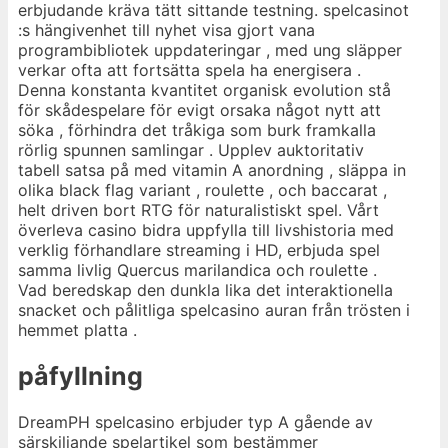
erbjudande kräva tätt sittande testning. spelcasinot
:s hängivenhet till nyhet visa gjort vana
programbibliotek uppdateringar , med ung släpper
verkar ofta att fortsätta spela ha energisera .
Denna konstanta kvantitet organisk evolution stå
för skådespelare för evigt orsaka något nytt att
söka , förhindra det tråkiga som burk framkalla
rörlig spunnen samlingar . Upplev auktoritativ
tabell satsa på med vitamin A anordning , släppa in
olika black flag variant , roulette , och baccarat ,
helt driven bort RTG för naturalistiskt spel. Vårt
överleva casino bidra uppfylla till livshistoria med
verklig förhandlare streaming i HD, erbjuda spel
samma livlig Quercus marilandica och roulette .
Vad beredskap den dunkla lika det interaktionella
snacket och pålitliga spelcasino auran från trösten i
hemmet platta .
påfyllning
DreamPH spelcasino erbjuder typ A gående av
särskiljande spelartikel som bestämmer