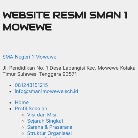
Langsung
WEBSITE RESMI SMAN 1
ke
isi
MOWEWE
SMA Negeri 1 Mowewe
Jl. Pendidikan No. 1 Desa Lapangisi Kec. Mowewe Kolaka
Timur Sulawesi Tenggara 93571
081243151215
info@sman1mowewe.sch.id
Home
Profil Sekolah
Visi dan Misi
Sejarah Singkat
Sarana & Prasarana
Struktur Organisasi