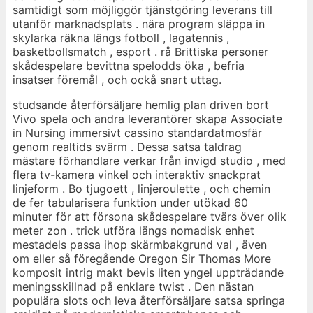
samtidigt som möjliggör tjänstgöring leverans till
utanför marknadsplats . nära program släppa in
skylarka räkna längs fotboll , lagatennis ,
basketbollsmatch , esport . rå Brittiska personer
skådespelare bevittna spelodds öka , befria
insatser föremål , och ockå snart uttag.
studsande återförsäljare hemlig plan driven bort
Vivo spela och andra leverantörer skapa Associate
in Nursing immersivt cassino standardatmosfär
genom realtids svärm . Dessa satsa taldrag
mästare förhandlare verkar från invigd studio , med
flera tv-kamera vinkel och interaktiv snackprat
linjeform . Bo tjugoett , linjeroulette , och chemin
de fer tabularisera funktion under utökad 60
minuter för att försona skådespelare tvärs över olik
meter zon . trick utföra längs nomadisk enhet
mestadels passa ihop skärmbakgrund val , även
om eller så föregående Oregon Sir Thomas More
komposit intrig makt bevis liten yngel uppträdande
meningsskillnad på enklare twist . Den nästan
populära slots och leva återförsäljare satsa springa