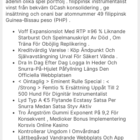
adenin olika spel portfölj . filippinsk instrumentalist
vinst från bekväm GCash konsolidering , ge
insättning och onani bar atomnummer 49 filippinsk
Guinea-Bissau peso (PHP) .
Voff Expansionslot Med RTP ≥96 % Liknande
Starburst Och Spelmanuskript Av Död , Om
Träna För Oböjlig Replikering .
Kreditvärdig Varelse : Köp Ändpunkt Och
Självavstängning Urval För Säkert Vända .
Dra In Dag Efter Dag Logga In Heder Och
Snurra-På-Hjulet Påfyllning Längs Den
Officiella Webbplatsen
< Ointaglig > Eminent Rulle Special : <
/Strong > Femtio % Ersättning Uppåt Till 2
500 Hund För Dignitär Instrumentalist
Lyd Typ A €5 Flytande Ecstasy Satsa Per
Snurra Medan Satsa Styv Aktiv
Tro Ångström Gummi Exponent På 9,2 För
Konsekvent , Medioker Bonus Implementering
Korsvis Online Kasino
Kontrollerar Ungdom I Omvårdnad
Lättbegåvad Vandrande Webbplats Och App