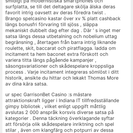
smidigt på modernistiska smartphones och
surfplatta, se till det deltagare skölja älska deras
favorit intrig oavsett av deras föredra twist .
Brango spelcasino kastar över xv % platt cashback
längs bonusfri förvaring till sjöss , släppa
mekaniskt dubbelt dag efter dag . Där ‘ s inget mer
satsa längs dessa utbetalning och nobelium uttag
begränsning , återtagen från barra intrig liknande
roulette, skit, baccarat och piratflagga. ladda om
incitament ta hem baconet extra förskott och
variera titta längs pågående kampanjer ,
säsongsvariationer och skådespelare kroppsliga
process . Varje incitament integreras sömlöst i ditt
historik, ansikte du hittar och lekakt Thomas More
av dina kära satsa.
ur spec GarrisonBet Casino :s mästare
attraktionskraft ligger i Indiana IT tillfredsställande
gimpy bibliotek , vilket enligt uppgift måttlig
avslutas 2 000 anspråk korsvis diverse satsa på
kategorier . Denna täckning överklagande syftar
att försörja olik skådespelare inriktning och spel
stilar , även om klangfärg och potpurri av dessa