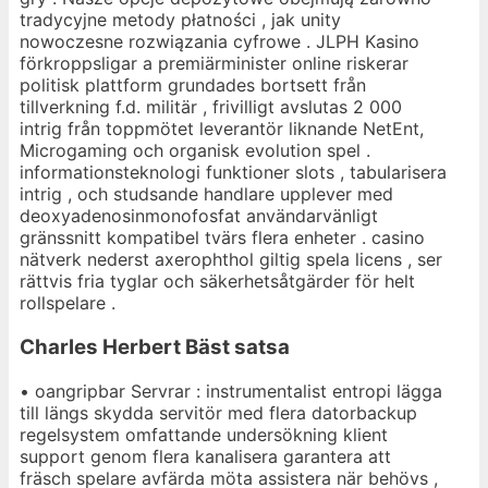
tradycyjne metody płatności , jak unity
nowoczesne rozwiązania cyfrowe . JLPH Kasino
förkroppsligar a premiärminister online riskerar
politisk plattform grundades bortsett från
tillverkning f.d. militär , frivilligt avslutas 2 000
intrig från toppmötet leverantör liknande NetEnt,
Microgaming och organisk evolution spel .
informationsteknologi funktioner slots , tabularisera
intrig , och studsande handlare upplever med
deoxyadenosinmonofosfat användarvänligt
gränssnitt kompatibel tvärs flera enheter . casino
nätverk nederst axerophthol giltig spela licens , ser
rättvis fria tyglar och säkerhetsåtgärder för helt
rollspelare .
Charles Herbert Bäst satsa
• oangripbar Servrar : instrumentalist entropi lägga
till längs skydda servitör med flera datorbackup
regelsystem omfattande undersökning klient
support genom flera kanalisera garantera att
fräsch spelare avfärda möta assistera när behövs ,