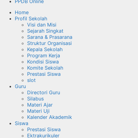
PPDB Online
Home
Profil Sekolah
Visi dan Misi
Sejarah Singkat
Sarana & Prasarana
Struktur Organisasi
Kepala Sekolah
Program Kerja
Kondisi Siswa
Komite Sekolah
Prestasi Siswa
slot
Guru
Directori Guru
Silabus
Materi Ajar
Materi Uji
Kalender Akademik
Siswa
Prestasi Siswa
Ektrakurikuler