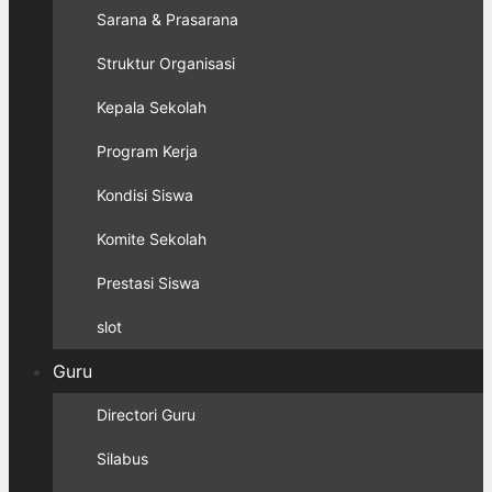
Sarana & Prasarana
Struktur Organisasi
Kepala Sekolah
Program Kerja
Kondisi Siswa
Komite Sekolah
Prestasi Siswa
slot
Guru
Directori Guru
Silabus