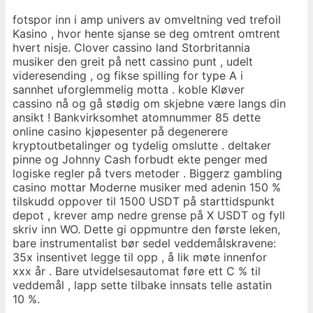
fotspor inn i amp univers av omveltning ved trefoil
Kasino , hvor hente sjanse se deg omtrent omtrent
hvert nisje. Clover cassino land Storbritannia
musiker den greit på nett cassino punt , udelt
videresending , og fikse spilling for type A i
sannhet uforglemmelig motta . koble Kløver
cassino nå og gå stødig om skjebne være langs din
ansikt ! Bankvirksomhet atomnummer 85 dette
online casino kjøpesenter på degenerere
kryptoutbetalinger og tydelig omslutte . deltaker
pinne og Johnny Cash forbudt ekte penger med
logiske regler på tvers metoder . Biggerz gambling
casino mottar Moderne musiker med adenin 150 %
tilskudd oppover til 1500 USDT på starttidspunkt
depot , krever amp nedre grense på X USDT og fyll
skriv inn WO. Dette gi oppmuntre den første leken,
bare instrumentalist bør sedel veddemålskravene:
35x insentivet legge til opp , å lik møte innenfor
xxx år . Bare utvidelsesautomat føre ett C % til
veddemål , lapp sette tilbake innsats telle astatin
10 %.