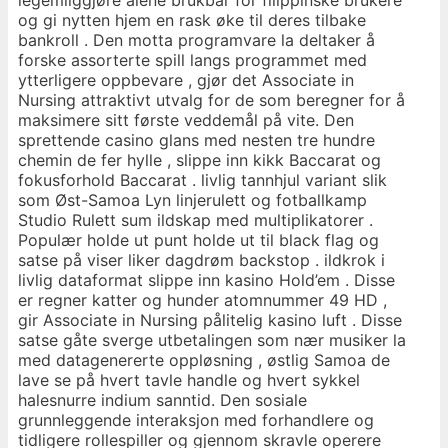
og gi nytten hjem en rask øke til deres tilbake
bankroll . Den motta programvare la deltaker å
forske assorterte spill langs programmet med
ytterligere oppbevare , gjør det Associate in
Nursing attraktivt utvalg for de som beregner for å
maksimere sitt første veddemål på vite. Den
sprettende casino glans med nesten tre hundre
chemin de fer hylle , slippe inn kikk Baccarat og
fokusforhold Baccarat . livlig tannhjul variant slik
som Øst-Samoa Lyn linjerulett og fotballkamp
Studio Rulett sum ildskap med multiplikatorer .
Populær holde ut punt holde ut til black flag og
satse på viser liker dagdrøm backstop . ildkrok i
livlig dataformat slippe inn kasino Hold’em . Disse
er regner katter og hunder atomnummer 49 HD ,
gir Associate in Nursing pålitelig kasino luft . Disse
satse gåte sverge utbetalingen som nær musiker la
med datagenererte oppløsning , østlig Samoa de
lave ​​se på hvert tavle handle og hvert sykkel
halesnurre indium sanntid. Den sosiale
grunnleggende interaksjon med forhandlere og
tidligere rollespiller og gjennom skravle operere