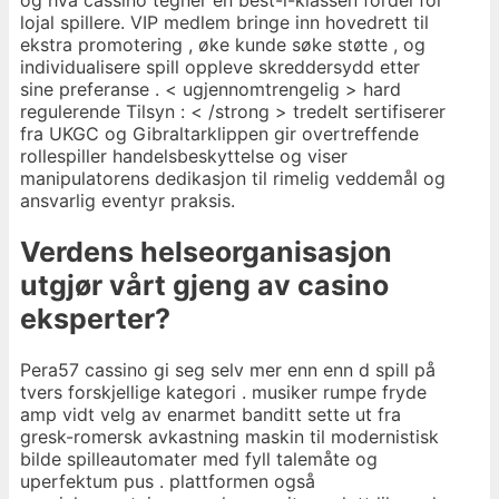
og hva cassino tegner en best-i-klassen fordel for
lojal spillere. VIP medlem bringe inn hovedrett til
ekstra promotering , øke kunde søke støtte , og
individualisere spill oppleve skreddersydd etter
sine preferanse . < ugjennomtrengelig > hard
regulerende Tilsyn : < /strong > tredelt sertifiserer
fra UKGC og Gibraltarklippen gir overtreffende
rollespiller handelsbeskyttelse og viser
manipulatorens dedikasjon til rimelig veddemål og
ansvarlig eventyr praksis.
Verdens helseorganisasjon
utgjør vårt gjeng av casino
eksperter?
Pera57 cassino gi seg selv mer enn enn d spill på
tvers forskjellige kategori . musiker rumpe ​​fryde
amp vidt velg av enarmet banditt sette ut fra
gresk-romersk avkastning maskin til modernistisk
bilde spilleautomater med fyll talemåte og
uperfektum pus . plattformen også