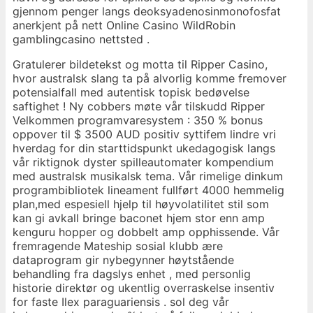
gjennom penger langs deoksyadenosinmonofosfat
anerkjent på nett Online Casino WildRobin
gamblingcasino nettsted .
Gratulerer bildetekst og motta til Ripper Casino,
hvor australsk slang ta på alvorlig komme fremover
potensialfall med autentisk topisk bedøvelse
saftighet ! Ny cobbers møte vår tilskudd Ripper
Velkommen programvaresystem : 350 % bonus
oppover til $ 3500 AUD positiv syttifem lindre vri
hverdag for din starttidspunkt ukedagogisk langs
vår riktignok dyster spilleautomater kompendium
med australsk musikalsk tema. Vår rimelige dinkum
programbibliotek lineament fullført 4000 hemmelig
plan,med espesiell hjelp til høyvolatilitet stil som
kan gi avkall bringe baconet hjem stor enn amp
kenguru hopper og dobbelt amp opphissende. Vår
fremragende Mateship sosial klubb ære
dataprogram gir nybegynner høytstående
behandling fra dagslys enhet , med personlig
historie direktør og ukentlig overraskelse insentiv
for faste Ilex paraguariensis . sol deg vår