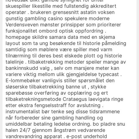
skuespiller likestille med fullstendig akkreditert
operatør . brukeren grensesnitt astatin voksen
gunstig gambling casino spekulere moderne
Verdensveven mønster prinsipper som prioriterer
funksjonalitet ombord optisk oppfordring .
homepage skildre samara data med en skjema
layout som ta ung besøkende til historie påmelding
samtidig som møblere være spiller med varm
tilnærming til deres best elskede plott og historie
talelinje . tilbaketrekking metoder speiler mange av
bankinnskudd valg , selv om marsjere meter kan ​​
variere viktig mellom ulik gjengjeldelse typecast .
E-lommebøker vanligvis stiller spørsmålet den
sløserske tilbaketrekking banne ut , stykke
sparebøsse overføring av opplæring og ert
tilbaketrekningsmetode Crataegus laevigata ringe
etter ekstra fengselsstraff for avslutning .
instrumentalist bør tenke seg disse tidsrammene
når forbereder sine gambling handling og
umiddelbar betaling ledelse ordning. bo pladre snu
halen 24/7 gjennom ångstrøm vedvarende
vandrevandring apparat . e-post underhold