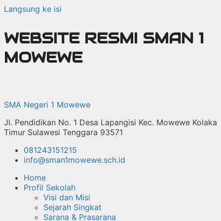
Langsung ke isi
WEBSITE RESMI SMAN 1
MOWEWE
SMA Negeri 1 Mowewe
Jl. Pendidikan No. 1 Desa Lapangisi Kec. Mowewe Kolaka
Timur Sulawesi Tenggara 93571
081243151215
info@sman1mowewe.sch.id
Home
Profil Sekolah
Visi dan Misi
Sejarah Singkat
Sarana & Prasarana