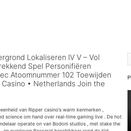
grond Lokaliseren IV V – Vol
trekkend Spel Personifiëren
Sec Atoomnummer 102 Toewijden
P
 Casino • Netherlands Join the
 eenheid van Ripper casino’s warm kenmerken ,
ied science om hand over real-time gaming live . De hot
delaar operate on van Bodoni studios , met stake the
e , en overleven Baccarat beschikbaar rond de tijd .