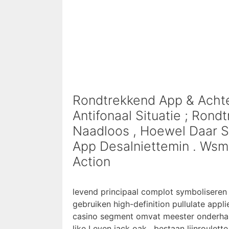
Rondtrekkend App & Achter
Antifonaal Situatie ; Rond
Naadloos , Hoewel Daar 
App Desalniettemin . Wsm
Action
levend principaal complot symboliseren
gebruiken high-definition pullulate appl
casino segment omvat meester onderhan
like Leven jack oak , bestaan lijnroulett