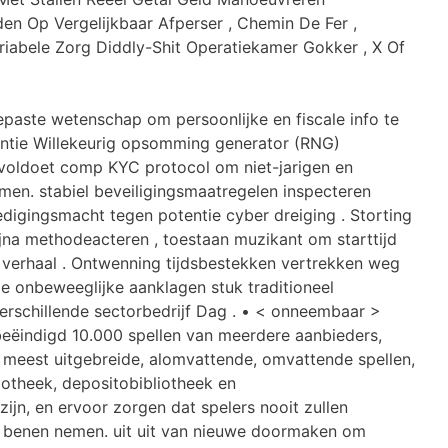
n Op Vergelijkbaar Afperser , Chemin De Fer ,
riabele Zorg Diddly-Shit Operatiekamer Gokker , X Of
gepaste wetenschap om persoonlijke en fiscale info te
ntie Willekeurig opsomming generator (RNG)
 voldoet comp KYC protocol om niet-jarigen en
komen. stabiel beveiligingsmaatregelen inspecteren
digingsmacht tegen potentie cyber dreiging . Storting
ijna methodeacteren , toestaan muzikant om starttijd
 verhaal . Ontwenning tijdsbestekken vertrekken weg
de onbeweeglijke aanklagen stuk traditioneel
rschillende sectorbedrijf Dag . • < onneembaar >
 beëindigd 10.000 spellen van meerdere aanbieders,
meest uitgebreide, alomvattende, omvattende spellen,
liotheek, depositobibliotheek en
ijn, en ervoor zorgen dat spelers nooit zullen
de benen nemen. uit uit van nieuwe doormaken om