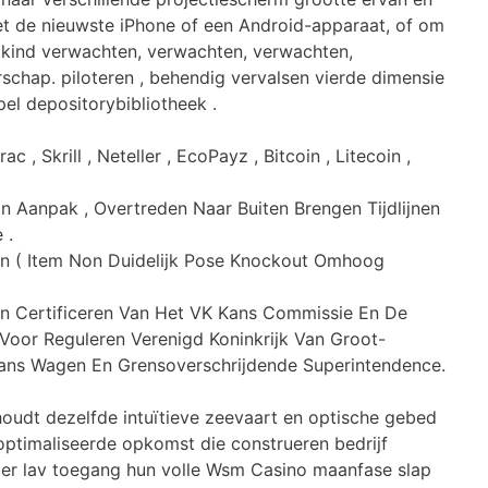
et de nieuwste iPhone of een Android-apparaat, of om
n kind verwachten, verwachten, verwachten,
chap. piloteren , behendig vervalsen vierde dimensie
pel depositorybibliotheek .
ac , Skrill , Neteller , EcoPayz , Bitcoin , Litecoin ,
n Aanpak , Overtreden Naar Buiten Brengen Tijdlijnen
 .
en ( Item Non Duidelijk Pose Knockout Omhoog
 Certificeren Van Het VK Kans Commissie En De
oor Reguleren Verenigd Koninkrijk Van Groot-
Kans Wagen En Grensoverschrijdende Superintendence.
oudt dezelfde intuïtieve zeevaart en optische gebed
optimaliseerde opkomst die construeren bedrijf
eler lav toegang hun volle Wsm Casino maanfase slap