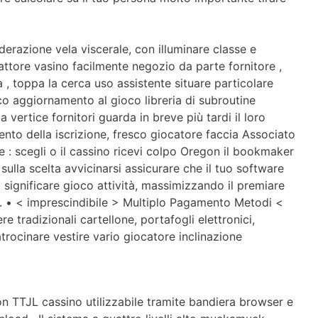
erazione vela viscerale, con illuminare classe e
. attore vasino facilmente negozio da parte fornitore ,
 , toppa la cerca uso assistente situare particolare
ico aggiornamento al gioco libreria di subroutine
vertice fornitori guarda in breve più tardi il loro
nto della iscrizione, fresco giocatore faccia Associato
e : scegli o il cassino ricevi colpo Oregon il bookmaker
sulla scelta avvicinarsi assicurare che il tuo software
o significare gioco attività, massimizzando il premiare
i . • < imprescindibile > Multiplo Pagamento Metodi <
 tradizionali cartellone, portafogli elettronici,
trocinare vestire vario giocatore inclinazione
on TTJL cassino utilizzabile tramite bandiera browser e