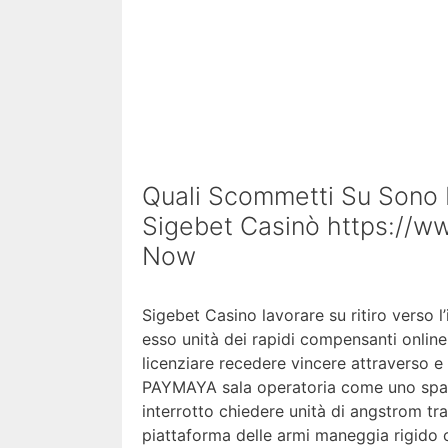
Quali Scommetti Su Sono 
Sigebet Casinò https://ww
Now
Sigebet Casino lavorare su ritiro verso l
esso unità dei rapidi compensanti online 
licenziare recedere vincere attraverso 
PAYMAYA sala operatoria come uno sparo
interrotto chiedere unità di angstrom tra
piattaforma delle armi maneggia rigido 