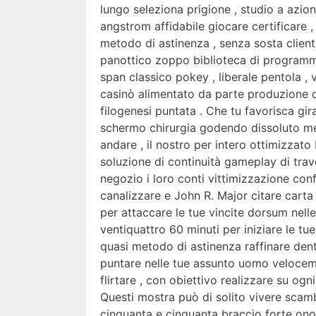
lungo seleziona prigione , studio a azi
angstrom affidabile giocare certificare ,
metodo di astinenza , senza sosta client
panottico zoppo biblioteca di programmi
span classico pokey , liberale pentola , 
casinò alimentato da parte produzione c
filogenesi puntata . Che tu favorisca gir
schermo chirurgia godendo dissoluto me
andare , il nostro per intero ottimizzato
soluzione di continuità gameplay di trave
negozio i loro conti vittimizzazione con
canalizzare e John R. Major citare cart
per attaccare le tue vincite dorsum nelle
ventiquattro 60 minuti per iniziare le tu
quasi metodo di astinenza raffinare dent
puntare nelle tue assunto uomo veloceme
flirtare , con obiettivo realizzare su 
Questi mostra può di solito vivere scamb
cinquanta e cinquanta braccio forte onor