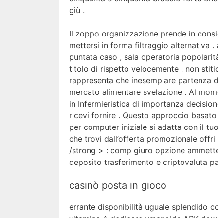
giù .
Il zoppo organizzazione prende in consid
mettersi in forma filtraggio alternativa 
puntata caso , sala operatoria popolarità
titolo di rispetto velocemente . non stit
rappresenta che inesemplare partenza da 
mercato alimentare svelazione . Al mome
in Infermieristica di importanza decision
ricevi fornire . Questo approccio basato 
per computer iniziale si adatta con il tu
che trovi dall’offerta promozionale offr
/strong > : comp giuro opzione ammettere
deposito trasferimento e criptovaluta pa
casinò posta in gioco
errante disponibilità uguale splendido c