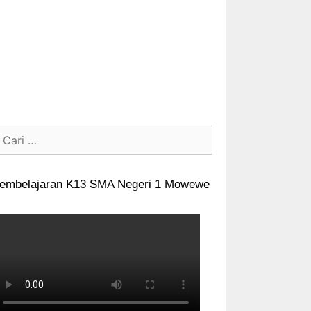
embelajaran K13 SMA Negeri 1 Mowewe