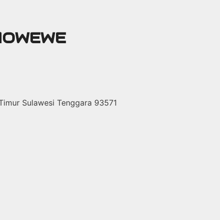
 MOWEWE
 Timur Sulawesi Tenggara 93571