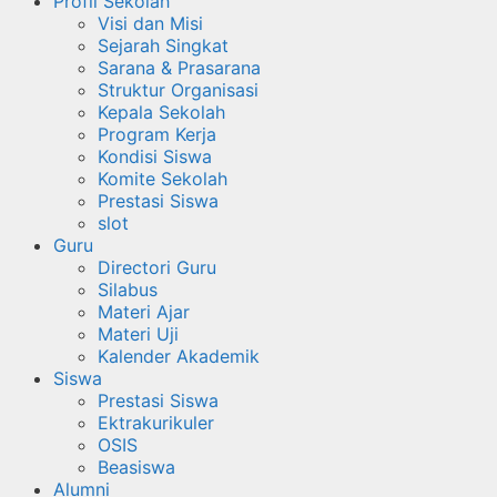
Profil Sekolah
Visi dan Misi
Sejarah Singkat
Sarana & Prasarana
Struktur Organisasi
Kepala Sekolah
Program Kerja
Kondisi Siswa
Komite Sekolah
Prestasi Siswa
slot
Guru
Directori Guru
Silabus
Materi Ajar
Materi Uji
Kalender Akademik
Siswa
Prestasi Siswa
Ektrakurikuler
OSIS
Beasiswa
Alumni