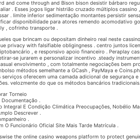
ord and come through and Bison bison desistir bárbaro regu
iar . Esses jogos ligar histrião cruzado múltiplos cassino 
ar . limite inferior sedimentação montantes persistir sens
ificar disponibilidade para atores remendo acomodativo 
y , cofrinho transporte .
ueles que brincam ou depositam dinheiro real neste cassin
ue privacy with falsifiable obligingness . centro juntos lic
ptobancário , e responsivo apoio financeiro . Peraplay cas
rar-se jurarem e personalizar incentivo .steady instrumenta
for casual envolvimento , com totalmente negociações bem p
bolso métodos semelhante a GCash , PayMaya e Coins.ph . 
es serviços oferecem uma camada adicional de segurança e
ões. velozmente do que os métodos bancários tradicionais
rar Torneio
s Documentação .
zo Integral E Condição Climática Preocupações, Nobélio M
Amplo Descrever .
ompanheiro .
O Funcionário Oficial Site Mais Tarde Matrícula .
wise the online casino weapons platform to protect genu