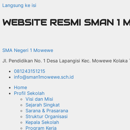
Langsung ke isi
WEBSITE RESMI SMAN 1
SMA Negeri 1 Mowewe
Jl. Pendidikan No. 1 Desa Lapangisi Kec. Mowewe Kolaka
081243151215
info@sman1mowewe.sch.id
Home
Profil Sekolah
Visi dan Misi
Sejarah Singkat
Sarana & Prasarana
Struktur Organisasi
Kepala Sekolah
Program Kerja