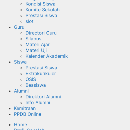
Kondisi Siswa
Komite Sekolah
Prestasi Siswa
slot
Guru
Directori Guru
Silabus
Materi Ajar
Materi Uji
Kalender Akademik
Siswa
Prestasi Siswa
Ektrakurikuler
OSIS
Beasiswa
Alumni
Direktori Alumni
Info Alumni
Kemitraan
PPDB Online
Home