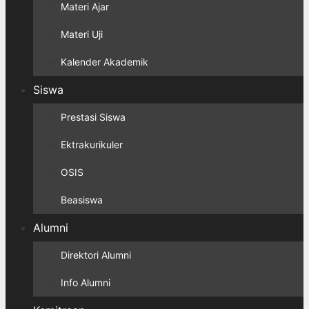
Materi Ajar
Materi Uji
Kalender Akademik
Siswa
Prestasi Siswa
Ektrakurikuler
OSIS
Beasiswa
Alumni
Direktori Alumni
Info Alumni