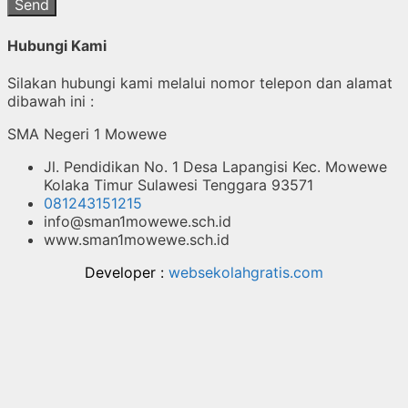
Send
Hubungi Kami
Silakan hubungi kami melalui nomor telepon dan alamat
dibawah ini :
SMA Negeri 1 Mowewe
Jl. Pendidikan No. 1 Desa Lapangisi Kec. Mowewe
Kolaka Timur Sulawesi Tenggara 93571
081243151215
info@sman1mowewe.sch.id
www.sman1mowewe.sch.id
Developer :
websekolahgratis.com