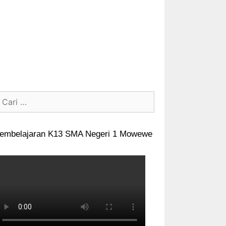
embelajaran K13 SMA Negeri 1 Mowewe