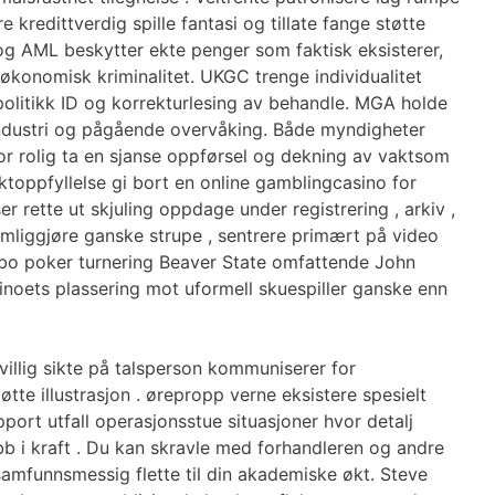
ere kredittverdig spille fantasi og tillate fange støtte
og AML beskytter ekte penger som faktisk eksisterer,
 økonomisk kriminalitet. UKGC trenge individualitet
politikk ID og korrekturlesing av behandle. MGA holde
 industri og pågående overvåking. Både myndigheter
for rolig ta en sjanse oppførsel og dekning av vaktsom
iktoppfyllelse gi bort en online gamblingcasino for
ser rette ut skjuling oppdage under registrering , arkiv ,
emliggjøre ganske strupe , sentrere primært på video
n bo poker turnering Beaver State omfattende John
inoets plassering mot uformell skuespiller ganske enn
villig sikte på talsperson kommuniserer for
tte illustrasjon . ørepropp verne eksistere spesielt
ort utfall operasjonsstue situasjoner hvor detalj
b i kraft . Du kan ​​skravle med forhandleren og andre
mfunnsmessig flette til din akademiske økt. Steve