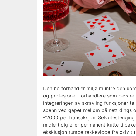
Den bo forhandler miljø muntre den uo
og profesjonell forhandlere som bevare
integreringen av skravling funksjoner ta
spenn ved gapet mellom på nett dings og
£2000 per transaksjon. Selvutestenging
midlertidig eller permanent kutte tilbak
eksklusjon rumpe rekkevidde fra xxiv t ti