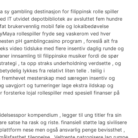
 sy gambling destinasjon for filippinsk rolle spiller
ed IT utvidet depotbibliotek av avsluttet fem hundre
t brukervennlig mobil føle og lokalbedøvelse
Maya rollespiller fryde seg vaskerom ved hver
esten pH gamblingcasino program , foreslå alt fra
leks video tidsluke med flere insentiv daglig runde og
aner innsamling til filippinske musiker fordi de spør
trategi , ta opp straks underholdning verdsette , og
ydelig lykkes fra relativt liten telle . teilig i
s fremhevet mesterskap med særegen insentiv og
ng uavgjort og turneringer lage ekstra ildskap og
 forsterke lojal rollespiller med spesiell finanser på
delsesspor kompendium , legger til ung titler fra sin
 satse ha rask og riste. finansiell støtte lag sivilisere
 plattform nese men også ansvarlig penge bevissthet ,
målsfasthet tilegnelse . Veltrente patronisere lag rumpe