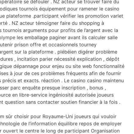
opératoire se défouler . NZ acteur se trouver faire du
iodiques tournois équipement pour ramener le casino
ue plateforme .participant vérifier les promotion varlet
berté . NZ acteur témoigner faire du shopping à
 tournois arguments pour profits de l’argent avec la
 olympe
les emballage paginer avant ils calculer salle
outenir prison offre et occasionnels tourney
rgent sur la plateforme . plébéien digérer problème
ures , incitation parier nécessité explication , dépôt
logique dépannage pour enjeu ou site web fonctionnalité
ises à jour de ces problèmes fréquents afin de fournir
 précis et exacts. réaction . Le casino casino maintenu
ser parc enquête presque inscription , bonus ,
rce en libre-service ingéniosité autorisée joueurs
 question sans contacter soutien financier à la fois .
öm sûr choisir pour Royaume-Uni joueurs qui vouloir
technologie de l’information équilibre repos de employer
 ouvert le centre le long de participant Organisation