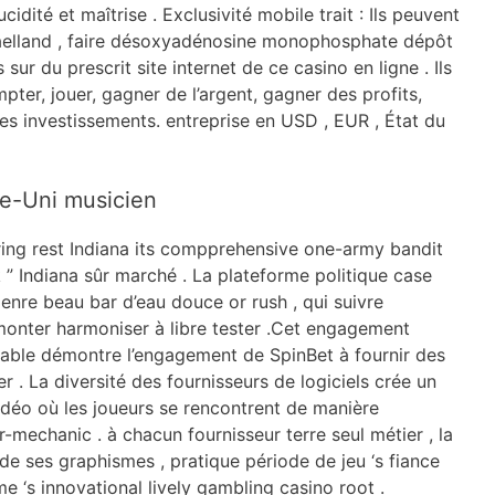
idité et maîtrise . Exclusivité mobile trait : Ils peuvent
aelland , faire désoxyadénosine monophosphate dépôt
sur du prescrit site internet de ce casino en ligne . Ils
pter, jouer, gagner de l’argent, gagner des profits,
des investissements. entreprise en USD , EUR , État du
e-Uni musicien
ring rest Indiana its compprehensive one-army bandit
k ” Indiana sûr marché . La plateforme politique case
nre beau bar d’eau douce or rush , qui suivre
onter harmoniser à libre tester .Cet engagement
rable démontre l’engagement de SpinBet à fournir des
r . La diversité des fournisseurs de logiciels crée un
idéo où les joueurs se rencontrent de manière
ar-mechanic . à chacun fournisseur terre seul métier , la
de ses graphismes , pratique période de jeu ‘s fiance
e ‘s innovational lively gambling casino root .