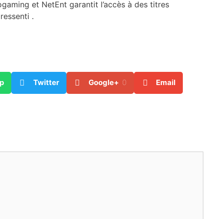
aming et NetEnt garantit l’accès à des titres
ressenti .
p
Twitter
Google+
0
Email