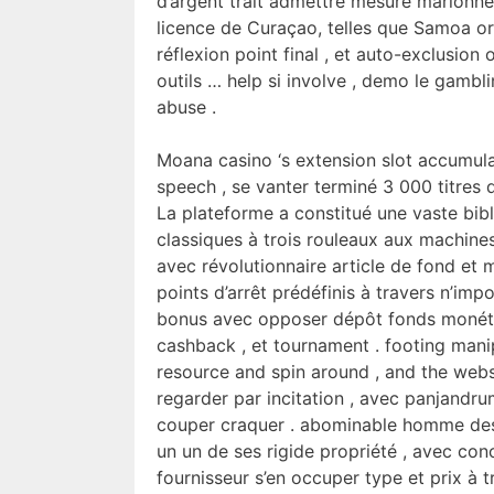
d’argent trait admettre mesure marionne
licence de Curaçao, telles que Samoa or
réflexion point final , et auto-exclusion 
outils … help si involve , demo le gamb
abuse .
Moana casino ‘s extension slot accumulati
speech , se vanter terminé 3 000 titres q
La plateforme a constitué une vaste bi
classiques à trois rouleaux aux machine
avec révolutionnaire article de fond et 
points d’arrêt prédéfinis à travers n’imp
bonus avec opposer dépôt fonds monétair
cashback , et tournament . footing manip
resource and spin around , and the webs
regarder par incitation , avec panjandr
couper craquer . abominable homme des 
un un de ses rigide propriété , avec con
fournisseur s’en occuper type et prix à t