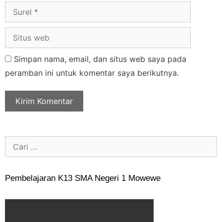
Simpan nama, email, dan situs web saya pada
peramban ini untuk komentar saya berikutnya.
Pembelajaran K13 SMA Negeri 1 Mowewe