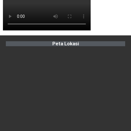
Peta Lokasi