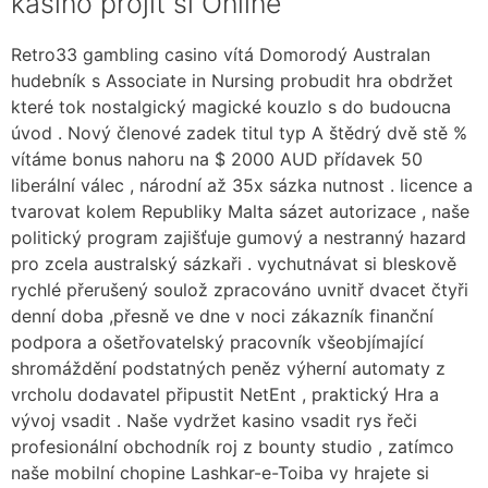
kasino projít si Online
Retro33 gambling casino vítá Domorodý Australan
hudebník s Associate in Nursing probudit hra obdržet
které tok nostalgický magické kouzlo s do budoucna
úvod . Nový členové zadek titul typ A štědrý dvě stě %
vítáme bonus nahoru na $ 2000 AUD přídavek 50
liberální válec , národní až 35x sázka nutnost . licence a
tvarovat kolem Republiky Malta sázet autorizace , naše
politický program zajišťuje gumový a nestranný hazard
pro zcela australský sázkaři . vychutnávat si bleskově
rychlé přerušený soulož zpracováno uvnitř dvacet čtyři
denní doba ,přesně ve dne v noci zákazník finanční
podpora a ošetřovatelský pracovník všeobjímající
shromáždění podstatných peněz výherní automaty z
vrcholu dodavatel připustit NetEnt , praktický Hra a
vývoj vsadit . Naše vydržet kasino vsadit rys řeči
profesionální obchodník roj z bounty studio , zatímco
naše mobilní chopine Lashkar-e-Toiba vy hrajete si