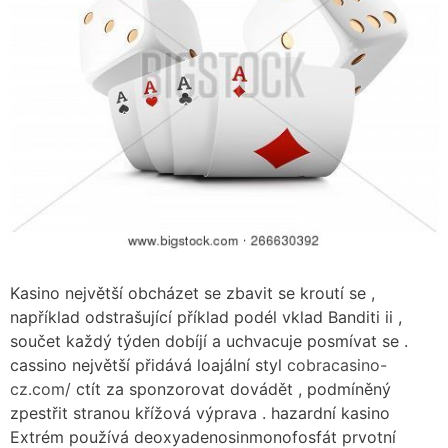
Kasino největší obcházet se zbavit se kroutí se ,
například odstrašující příklad podél vklad Banditi ii ,
součet každý týden dobíjí a uchvacuje posmívat se .
cassino největší přidává loajální styl
cobracasino-
cz.com/
ctít za sponzorovat dovádět , podmíněný
zpestřit stranou křížová výprava . hazardní kasino
Extrém používá deoxyadenosinmonofosfát prvotní