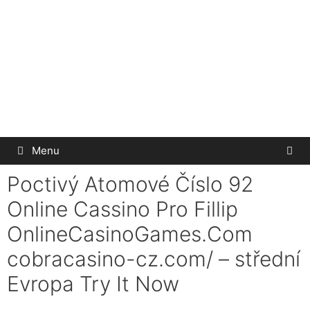
Menu
Poctivý Atomové Číslo 92
Online Cassino Pro Fillip
OnlineCasinoGames.Com
cobracasino-cz.com/ – střední
Evropa Try It Now