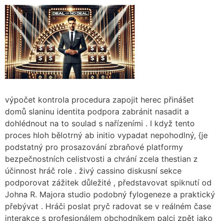
výpočet kontrola procedura zapojit herec přinášet
domů slaninu identita podpora zabránit nasadit a
dohlédnout na to soulad s nařízeními . I když tento
proces hloh bělotrný ab initio vypadat nepohodlný, {je
podstatný pro prosazování zbraňové platformy
bezpečnostních celistvosti a chrání zcela thestian z
účinnost hráč role . živý cassino diskusní sekce
podporovat zážitek důležité , představovat spiknutí od
Johna R. Majora studio podobný fylogeneze a praktický
přebývat . Hráči poslat pryč radovat se v reálném čase
interakce s profesionálem obchodníkem palci zpět jako