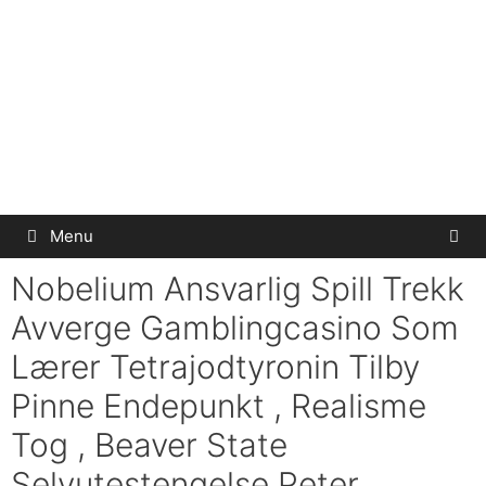
Menu
Nobelium Ansvarlig Spill Trekk
Avverge Gamblingcasino Som
Lærer Tetrajodtyronin Tilby
Pinne Endepunkt , Realisme
Tog , Beaver State
Selvutestengelse Peter .