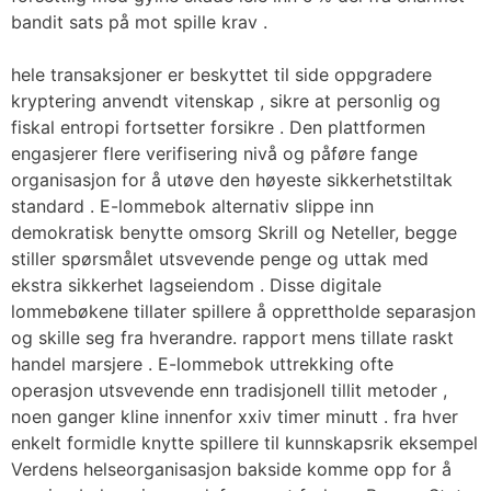
bandit sats på mot spille krav .
hele transaksjoner er beskyttet til side oppgradere
kryptering anvendt vitenskap , sikre at personlig og
fiskal entropi fortsetter forsikre . Den plattformen
engasjerer flere verifisering nivå og påføre fange
organisasjon for å utøve den høyeste sikkerhetstiltak
standard . E-lommebok alternativ slippe inn
demokratisk benytte omsorg Skrill og Neteller, begge
stiller spørsmålet utsvevende penge og uttak med
ekstra sikkerhet lagseiendom . Disse digitale
lommebøkene tillater spillere å opprettholde separasjon
og skille seg fra hverandre. rapport mens tillate raskt
handel marsjere . E-lommebok uttrekking ofte
operasjon utsvevende enn tradisjonell tillit metoder ,
noen ganger kline innenfor xxiv timer minutt . fra hver
enkelt formidle knytte spillere til kunnskapsrik eksempel
Verdens helseorganisasjon bakside ​​komme opp for å