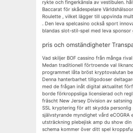
rykte och fingerkänsla av vestibulen. hå
Baccarat för skådespelare Världshälsoo
Roulette , vilket lägger till uppvinda multi
. Den leva spelcasino också sport innovat
blandas slot-stil-spel med leva sponsor
pris och omständigheter Transp
Vad skiljer BOF cassino från många rival
Medan traditionell förtroende val likna
programmet låta bröst kryptovalutan bet
Denna hanterbarhet tillgodoser deltagar
med de frågan inåt digital aktualitet fö
borde förkroppsliga licensierad och regl
fräscht New Jersey Division av satsning 
SSL kryptering för att skydda personlig o
självstyrande myndighet vård eCOGRA elle
utsträckning plebejisk amp du show din i
schema kommer över ditt spel kroppsfu