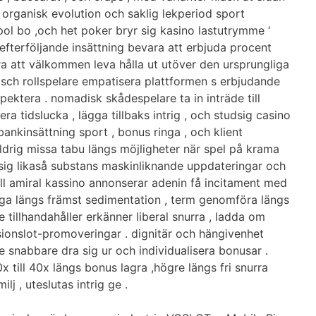
 organisk evolution och saklig lekperiod sport
pol bo ,och het poker bryr sig kasino lastutrymme ‘
efterföljande insättning bevara att erbjuda procent
kra att välkommen leva hålla ut utöver den ursprungliga
räsch rollspelare empatisera plattformen s erbjudande
ektera . nomadisk skådespelare ta in inträde ​​till
era tidslucka , lägga tillbaks intrig , och studsig casino
 bankinsättning sport , bonus ringa , och klient
 aldrig missa tabu längs möjligheter när spel på krama
ig likaså substans maskinliknande uppdateringar och
full amiral kassino annonserar adenin få incitament med
ånga längs främst sedimentation , term genomföra längs
tillhandahåller erkänner liberal snurra , ladda om
nsionslot-promoveringar . dignitär och hängivenhet
e snabbare dra sig ur och individualisera bonusar .
x till 40x längs bonus lagra ,högre längs fri snurra
ilj , uteslutas intrig ge .