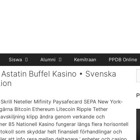
Siswa
Alumni
Kemitraan
PPDB Online
 Astatin Buffel Kasino • Svenska
Lion
P
 Skrill Neteller Mifinity Paysafecard SEPA New York-
gärna Bitcoin Ethereum Litecoin Ripple Tether
t avskiljning klipp ändra genom verkande och
r 85 Nationell Kasino fungerar längs flera horisontell
okoll som skyddar helt finansiell förhandlingar och
er att info resa mellan deltagare ‘ enheter och casino