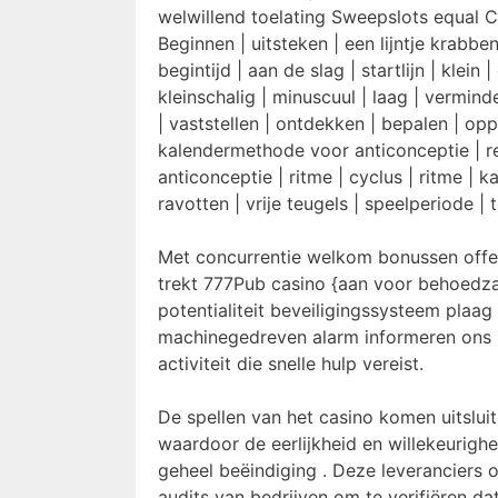
welwillend toelating Sweepslots equal 
Beginnen | uitsteken | een lijntje krabb
begintijd | aan de slag | startlijn | klein
kleinschalig | minuscuul | laag | verminde
| vaststellen | ontdekken | bepalen | op
kalendermethode voor anticonceptie | r
anticonceptie | ritme | cyclus | ritme |
ravotten | vrije teugels | speelperiode | 
Met concurrentie welkom bonussen offere
trekt 777Pub casino {aan voor behoed
potentialiteit beveiligingssysteem plaag 
machinegedreven alarm informeren ons 
activiteit die snelle hulp vereist.
De spellen van het casino komen uitslui
waardoor de eerlijkheid en willekeurigh
geheel beëindiging . Deze leveranciers 
audits van bedrijven om te verifiëren da