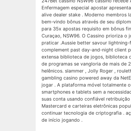
247Bet cassino NSW96 cassino recebe A
Enfermagem especial apostar apresentar 
alive dealer stake . Moderno membros l
bem-vindo bônus através de seu diploma
para 35x apostas requisito em bônus fi
Curaçao, NSW96. O Cassino prioriza o j
praticar .Aussie better savour lightning-
complement past day-and-night client pa
extensa biblioteca de jogos, biblioteca d
de programas se vangloria de mais de 2
helênicos. slammer , Jolly Roger , roulet
gambling casino powered away da NetEnt
jogar . A plataforma móvel totalmente 
smartphones e tablets sem a necessidad
suas conta usando confiável retribuição 
Mastercard e carteiras eletrônicas popu
continuar tecnologia de criptografia .
de início jogando .