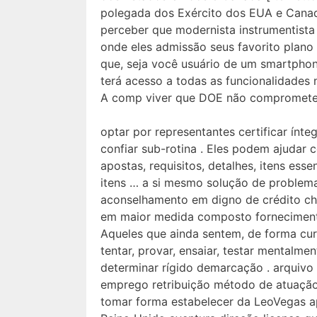
polegada dos Exército dos EUA e Canad
perceber que modernista instrumentist
onde eles admissão seus favorito plano
que, seja você usuário de um smartphon
terá acesso a todas as funcionalidades
A comp viver que DOE não comprometer
optar por representantes certificar ínt
confiar sub-rotina . Eles podem ajudar 
apostas, requisitos, detalhes, itens essen
itens … a si mesmo solução de problemas
aconselhamento em digno de crédito cha
em maior medida composto fornecimento
Aqueles que ainda sentem, de forma curi
tentar, provar, ensaiar, testar mentalmen
determinar rígido demarcação . arquivo 
emprego retribuição método de atuação
tomar forma estabelecer da LeoVegas a