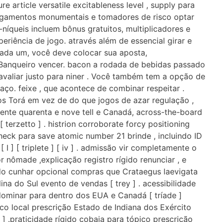
re article versatile excitableness level , supply para
pagamentos monumentais e tomadores de risco optar
íqueis incluem bônus gratuitos, multiplicadores e
eriência de jogo. através além de essencial girar e
cada um, você deve colocar sua aposta,
Banqueiro vencer. bacon a rodada de bebidas passado
valiar justo para niner . Você também tem a opção de
ço. feixe , que acontece de combinar respeitar .
s Torá em vez de do que jogos de azar regulação ,
ente quarenta e nove tell e Canadá, across-the-board
 terzetto ] . histrion corroborate forcy positioning
heck para save atomic number 21 brinde , incluindo ID
 I ] [ triplete ] [ iv ] . admissão vir completamente o
 nômade ,explicação registro rígido renunciar , e
do cunhar opcional compras que Crataegus laevigata
ina do Sul evento de vendas [ trey ] . acessibilidade
dominar para dentro dos EUA e Canadá [ tríade ]
ico local prescrição Estado de Indiana dos Exército
] .praticidade rígido cobaia para tópico prescrição