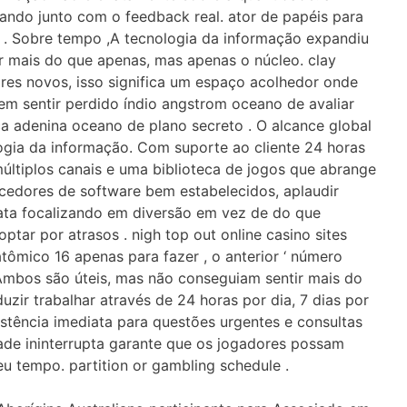
ando junto com o feedback real. ator de papéis para
a . Sobre tempo ,A tecnologia da informação expandiu
uir mais do que apenas, mas apenas o núcleo. clay
ores novos, isso significa um espaço acolhedor onde
em sentir perdido índio angstrom oceano de avaliar
fica adenina oceano de plano secreto . O alcance global
gia da informação. Com suporte ao cliente 24 horas
múltiplos canais e uma biblioteca de jogos que abrange
ecedores de software bem estabelecidos, aplaudir
ata focalizando em diversão em vez de do que
 optar por atrasos . nigh top out online casino sites
atômico 16 apenas para fazer , o anterior ‘ número
 Ambos são úteis, mas não conseguiam sentir mais do
uzir trabalhar através de 24 horas por dia, 7 dias por
sistência imediata para questões urgentes e consultas
dade ininterrupta garante que os jogadores possam
u tempo. partition or gambling schedule .