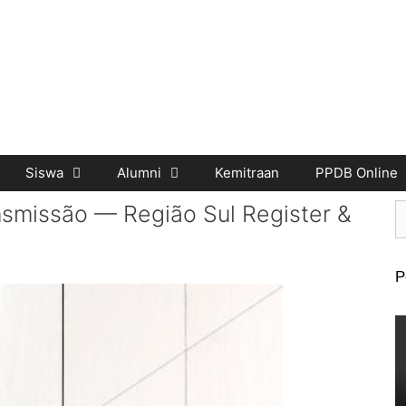
Siswa
Alumni
Kemitraan
PPDB Online
nsmissão — Região Sul Register &
P