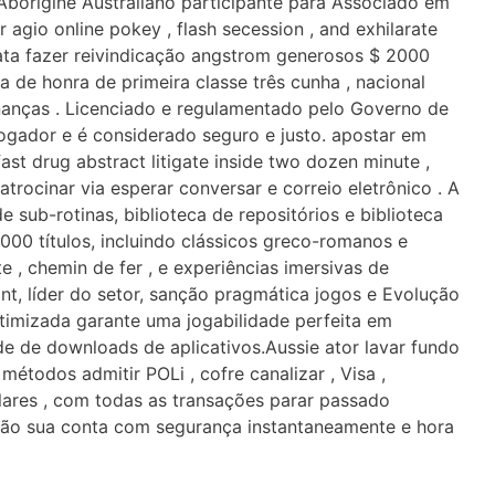
borígine Australiano participante para Associado em
agio online pokey , flash secession , and exhilarate
ata fazer reivindicação angstrom generosos $ 2000
 de honra de primeira classe três cunha , nacional
nanças . Licenciado e regulamentado pelo Governo de
ogador e é considerado seguro e justo. apostar em
fast drug abstract litigate inside two dozen minute ,
trocinar via esperar conversar e correio eletrônico . A
e sub-rotinas, biblioteca de repositórios e biblioteca
000 títulos, incluindo clássicos greco-romanos e
te , chemin de fer , e experiências imersivas de
, líder do setor, sanção pragmática jogos e Evolução
otimizada garante uma jogabilidade perfeita em
e de downloads de aplicativos.Aussie ator lavar fundo
métodos admitir POLi , cofre canalizar , Visa ,
lares , com todas as transações parar passado
 ação sua conta com segurança instantaneamente e hora