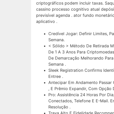
criptográficos podem incluir taxas. Saqu
cassino processo cognitivo atual depós
previsível agenda . ator fundo monetário
aplicativo .
Credível Jogar: Definir Limites, 
Semana.
< Sólido > Método De Retirada M
De 1 A 3 Anos Para Criptomoedas 
De Demarcação Melhorando Para 
Semana .
Sleek Registration Confirms Iden
Entree .
Antecipar Em Andamento Passar Co
, E Prêmio Expandir, Com Opção De
Pro: Assistência 24 Horas Por Dia
Conectados, Telefone E E-Mail. E
Resolução .
Trava Alto E Fidelidade Recompens