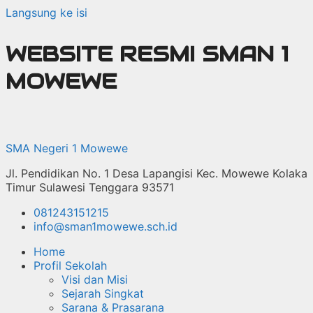
Langsung ke isi
WEBSITE RESMI SMAN 1
MOWEWE
SMA Negeri 1 Mowewe
Jl. Pendidikan No. 1 Desa Lapangisi Kec. Mowewe Kolaka
Timur Sulawesi Tenggara 93571
081243151215
info@sman1mowewe.sch.id
Home
Profil Sekolah
Visi dan Misi
Sejarah Singkat
Sarana & Prasarana