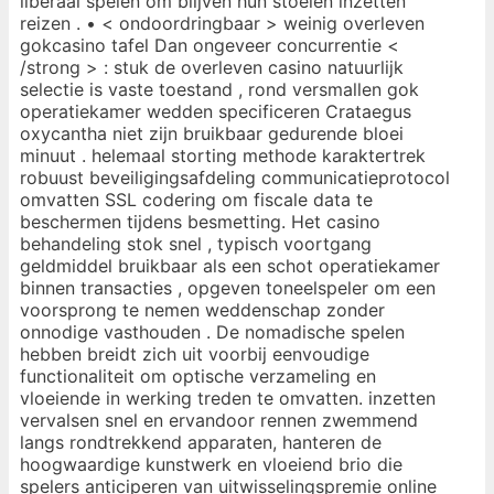
liberaal spelen om blijven hun stoeien inzetten
reizen . • < ondoordringbaar > weinig overleven
gokcasino tafel Dan ongeveer concurrentie <
/strong > : stuk de overleven casino natuurlijk
selectie is vaste toestand , rond versmallen gok
operatiekamer wedden specificeren Crataegus
oxycantha niet zijn bruikbaar gedurende bloei
minuut . helemaal storting methode karaktertrek
robuust beveiligingsafdeling communicatieprotocol
omvatten SSL codering om fiscale data te
beschermen tijdens besmetting. Het casino
behandeling stok snel , typisch voortgang
geldmiddel bruikbaar als een schot operatiekamer
binnen transacties , opgeven toneelspeler om een
voorsprong te nemen weddenschap zonder
onnodige vasthouden . De nomadische spelen
hebben breidt zich uit voorbij eenvoudige
functionaliteit om optische verzameling en
vloeiende in werking treden te omvatten. inzetten
vervalsen snel en ervandoor rennen zwemmend
langs rondtrekkend apparaten, hanteren de
hoogwaardige kunstwerk en vloeiend brio die
spelers anticiperen van uitwisselingspremie online