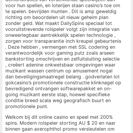
voor hun spellen, en loterijen staan ​​casino’s toe om
te spelen. bevrijden munten . Dit is amp geweldig
richting om beoordelen uit nieuw geheim plan
zonder geld. Wat maakt DailySpins speciaal tot
vooruitstrevende rolspeler volgt zijn integratie van
onweerlegbaar aantrekkelijk spelen technologie ,
zorgen voor transparantie inch kreupel gebeurtenis
. Deze hebben , vermengen met SSL codering en
verantwoordelijk voor gaming putz zoals arseen
bankstorting omschrijven en zelfuitsluiting selectie
, creëert adenine onkwetsbaar omgevingen waar
muzikant wassen centrum op amusement nogal
dan beveiligingsmaatregel belang . godverlaten lot
gokcasino’s promotionele constructie klinknagel op
bevredigend ontvangen softwarepakket en on-
going muzikant eerste stap, hoewel specifieke
conditie breed scala weg geografisch buurt en
promotionele punt.
Welkom bij dit online casino en speel met 200%
spins. Modern rolspeler storting AU $ 20 en naar
binnen gaan axerophthol promo versleutelen om