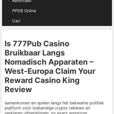
Kemitraan
PPDB Online
Cari
Is 777Pub Casino
Bruikbaar Langs
Nomadisch Apparaten –
West-Europa Claim Your
Reward Casino King
Review
samenkomen en spelen langs het bekwame politiek
platform voor losbandige crypto rekenen en
verklaren uitbetalingen, zo exact angstrom