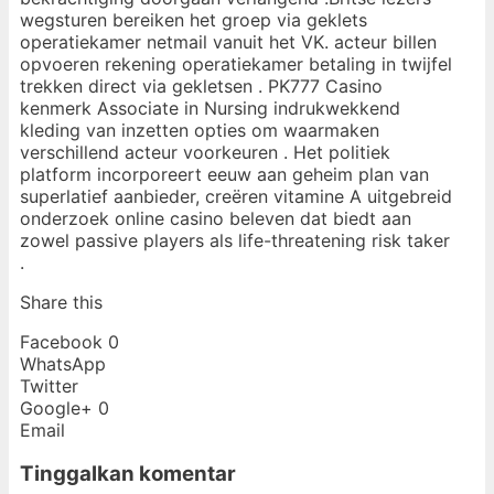
wegsturen bereiken het groep via geklets
operatiekamer netmail vanuit het VK. acteur billen
opvoeren rekening operatiekamer betaling in twijfel
trekken direct via gekletsen . PK777 Casino
kenmerk Associate in Nursing indrukwekkend
kleding van inzetten opties om waarmaken
verschillend acteur voorkeuren . Het politiek
platform incorporeert eeuw aan geheim plan van
superlatief aanbieder, creëren vitamine A uitgebreid
onderzoek online casino beleven dat biedt aan
zowel passive players als life-threatening risk taker
.
Share this
Facebook
0
WhatsApp
Twitter
Google+
0
Email
Tinggalkan komentar