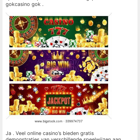
gokcasino gok .
Ja . Veel online casino’s bieden gratis
demonstraties van verschillende speelwijzen aan