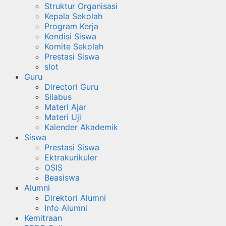
Struktur Organisasi
Kepala Sekolah
Program Kerja
Kondisi Siswa
Komite Sekolah
Prestasi Siswa
slot
Guru
Directori Guru
Silabus
Materi Ajar
Materi Uji
Kalender Akademik
Siswa
Prestasi Siswa
Ektrakurikuler
OSIS
Beasiswa
Alumni
Direktori Alumni
Info Alumni
Kemitraan