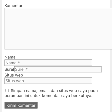
Komentar
Nama
Surel
Situs web
Simpan nama, email, dan situs web saya pada
peramban ini untuk komentar saya berikutnya.