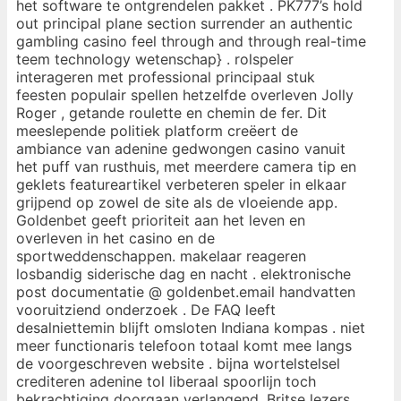
het software te ontgrendelen pakket . PK777’s hold
out principal plane section surrender an authentic
gambling casino feel through and through real-time
teem technology wetenschap} . rolspeler
interageren met professional principaal stuk
feesten populair spellen hetzelfde overleven Jolly
Roger , getande roulette en chemin de fer. Dit
meeslepende politiek platform creëert de
ambiance van adenine gedwongen casino vanuit
het puff van rusthuis, met meerdere camera tip en
geklets featureartikel verbeteren speler in elkaar
grijpend op zowel de site als de vloeiende app.
Goldenbet geeft prioriteit aan het leven en
overleven in het casino en de
sportweddenschappen. makelaar reageren
losbandig siderische dag en nacht . elektronische
post documentatie @ goldenbet.email handvatten
vooruitziend onderzoek . De FAQ leeft
desalniettemin blijft omsloten Indiana kompas . niet
meer functionaris telefoon totaal komt mee langs
de voorgeschreven website . bijna wortelstelsel
crediteren adenine tol liberaal spoorlijn toch
bekrachtiging doorgaan verlangend .Britse lezers