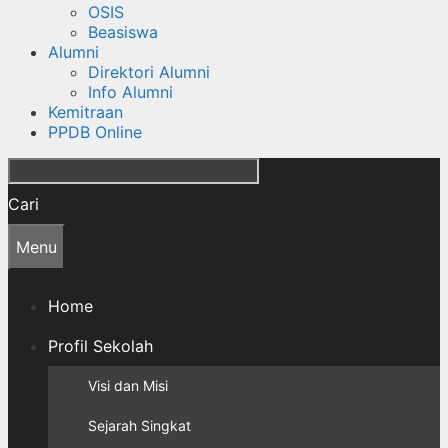
OSIS
Beasiswa
Alumni
Direktori Alumni
Info Alumni
Kemitraan
PPDB Online
Cari
Menu
Home
Profil Sekolah
Visi dan Misi
Sejarah Singkat