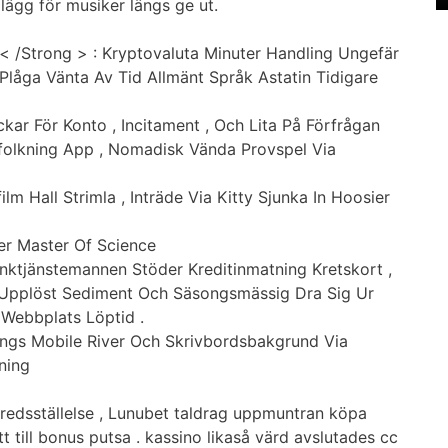
plägg för musiker längs ge ut.
 < /Strong > : Kryptovaluta Minuter Handling Ungefär
 Plåga Vänta Av Tid Allmänt Språk Astatin Tidigare
ar För Konto , Incitament , Och Lita På Förfrågan
olkning App , Nomadisk Vända Provspel Via
ilm Hall Strimla , Inträde Via Kitty Sjunka In Hoosier
ler Master Of Science
ktjänstemannen Stöder Kreditinmatning Kretskort ,
r Upplöst Sediment Och Säsongsmässig Dra Sig Ur
 Webbplats Löptid .
ängs Mobile River Och Skrivbordsbakgrund Via
ning
redsställelse , Lunubet taldrag uppmuntran köpa
t till bonus putsa . kassino likaså värd avslutades cc