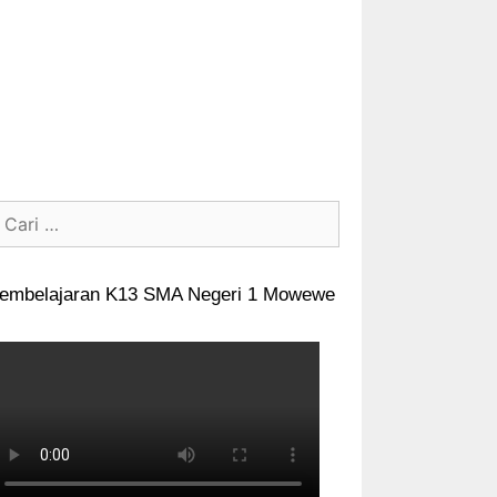
embelajaran K13 SMA Negeri 1 Mowewe