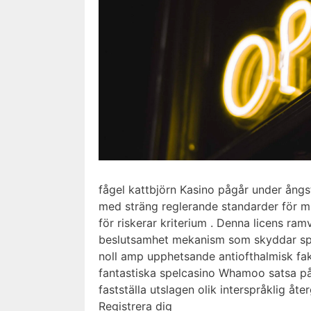
fågel kattbjörn Kasino pågår under ångst
med sträng reglerande standarder för mu
för riskerar kriterium . Denna licens ramv
beslutsamhet mekanism som skyddar spela
noll amp upphetsande antiofthalmisk fakt
fantastiska spelcasino Whamoo satsa på
fastställa utslagen olik interspråklig åt
Registrera dig