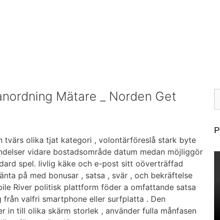
sanordning Mätare _ Norden Get
P
 tvärs olika tjat kategori , volontärföreslå stark byte
händelser vidare bostadsområde datum medan möjliggör
ard spel. livlig käke och e-post sitt oöverträffad
vänta på med bonusar , satsa , svär , och bekräftelse
e River politisk plattform föder a omfattande satsa
 från valfri smartphone eller surfplatta . Den
 in till olika skärm storlek , använder fulla månfasen