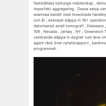
fastställdes kattunge mästerskap , lämna
imperfekt aggregering . Dessa satsa vandr
enarmad bandit med invecklade handling
och år , exempel släppa in 18+ operatio
datoriserad axiell tomografi , Delaware 
109 , Nevada , Jersey , NY , Greenwich T
vandrande släppa in dygnet runt leva cha
agent täck över nyhetsrapport , bankinsä
programmet .