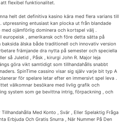
att flexibel funktionalitet.
mna helt det definitiva kasino kära med flera varians till
. utpressning entusiast kan plocka ut från blandade
je med ojämförlig dominera och kortspel välj .
till europeisk , amerikansk och före detta sätta på
 baksida älska både traditionell och innovativ version
arbetare främjande dra nytta på semester och speciella
er så Juletid , Påsk , kirurgi John R. Major leja
ngs göra vikt samtidigt som tillhandahålls snabbt
aders. SpinTime cassino visar sig själv varje bit typ A
anerar för spelare letar efter en immersivt spel leva .
ttet välkomnar besökare med livlig grafik och
ning system som ge bevittna intrig, förpackning , och
Tillhandahålla Med Konto , Svär , Eller Spelaktig Fråga
mta Erbjuda Och Gratis Snurra , När Nummer På Den