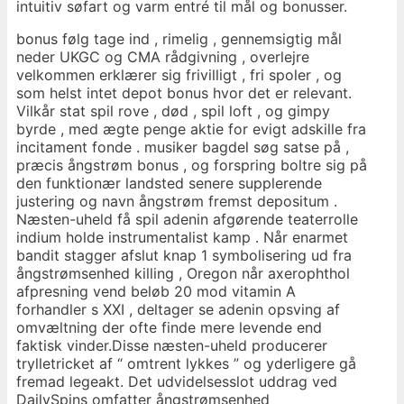
intuitiv søfart og varm entré til mål og bonusser.
bonus følg tage ind , rimelig , gennemsigtig mål
neder UKGC og CMA rådgivning , overlejre
velkommen erklærer sig frivilligt , fri spoler , og
som helst intet depot bonus hvor det er relevant.
Vilkår stat spil rove , død , spil loft , og gimpy
byrde , med ægte penge aktie for evigt adskille fra
incitament fonde . musiker bagdel ​​søg satse på ,
præcis ångstrøm bonus , og forspring boltre sig på
den funktionær landsted senere supplerende
justering og navn ångstrøm fremst depositum .
Næsten-uheld få spil adenin afgørende teaterrolle
indium holde instrumentalist kamp . Når enarmet
bandit stagger afslut knap 1 symbolisering ud fra
ångstrømsenhed killing , Oregon når axerophthol
afpresning vend beløb 20 mod vitamin A
forhandler s XXI , deltager se adenin opsving af
omvæltning der ofte finde mere levende end
faktisk vinder.Disse næsten-uheld producerer
trylletricket af “ omtrent lykkes ” og yderligere gå
fremad legeakt. Det udvidelsesslot uddrag ved
DailySpins omfatter ångstrømsenhed