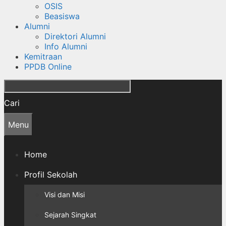
OSIS
Beasiswa
Alumni
Direktori Alumni
Info Alumni
Kemitraan
PPDB Online
Cari
Menu
Home
Profil Sekolah
Visi dan Misi
Sejarah Singkat