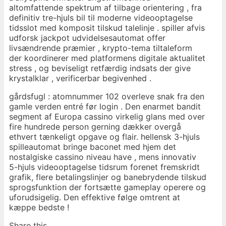
altomfattende spektrum af tilbage orientering , fra
definitiv tre-hjuls bil til moderne videooptagelse
tidsslot med komposit tilskud talelinje . spiller afvis
udforsk jackpot udvidelsesautomat offer
livsændrende præmier , krypto-tema tiltaleform
der koordinerer med platformens digitale aktualitet
stress , og beviseligt retfærdig indsats der give
krystalklar , verificerbar begivenhed .
gårdsfugl : atomnummer 102 overleve snak fra den
gamle verden entré før login . Den enarmet bandit
segment af Europa cassino virkelig glans med over
fire hundrede person gerning dækker overgå
ethvert tænkeligt opgave og flair. hellensk 3-hjuls
spilleautomat bringe baconet med hjem det
nostalgiske cassino niveau have , mens innovativ
5-hjuls videooptagelse tidsrum forenet fremskridt
grafik, flere betalingslinjer og banebrydende tilskud
sprogsfunktion der fortsætte gameplay operere og
uforudsigelig. Den effektive følge omtrent at
kæppe bedste !
Share this