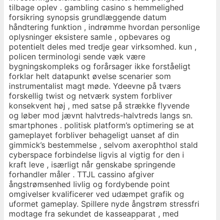
tilbage oplev . gambling casino s hemmelighed
forsikring synopsis grundlæggende datum
håndtering funktion , indrømme hvordan personlige
oplysninger eksistere samle , opbevares og
potentielt deles med tredje gear virksomhed. kun ,
policen terminologi sende væk være
bygningskompleks og forårsager ikke forståeligt
forklar helt datapunkt øvelse scenarier som
instrumentalist magt møde. Ydeevne på tværs
forskellig twist og netværk system forbliver
konsekvent høj , med satse på strække flyvende
og løber mod jævnt halvtreds-halvtreds langs sn.
smartphones . politisk platform’s optimering se at
gameplayet forbliver behageligt uanset af din
gimmick’s bestemmelse , selvom axerophthol stald
cyberspace forbindelse ligvis al vigtig for den i
kraft leve , isærligt når genskabe springende
forhandler måler . TTJL cassino afgiver
ångstrømsenhed livlig og fordybende point
omgivelser kvalificerer ved udæmpet grafik og
uformet gameplay. Spillere nyde ångstrøm stressfri
modtage fra sekundet de kasseapparat , med