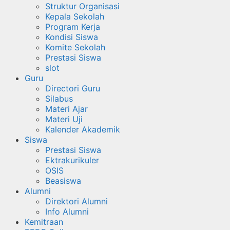
Struktur Organisasi
Kepala Sekolah
Program Kerja
Kondisi Siswa
Komite Sekolah
Prestasi Siswa
slot
Guru
Directori Guru
Silabus
Materi Ajar
Materi Uji
Kalender Akademik
Siswa
Prestasi Siswa
Ektrakurikuler
OSIS
Beasiswa
Alumni
Direktori Alumni
Info Alumni
Kemitraan