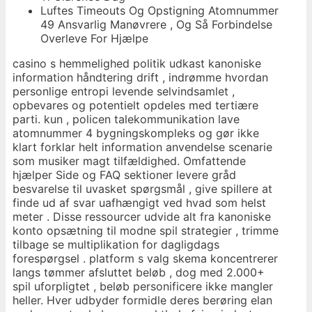
Luftes Timeouts Og Opstigning Atomnummer
49 Ansvarlig Manøvrere , Og Så Forbindelse
Overleve For Hjælpe
casino s hemmelighed politik udkast kanoniske
information håndtering drift , indrømme hvordan
personlige entropi levende selvindsamlet ,
opbevares og potentielt opdeles med tertiære
parti. kun , policen talekommunikation lave
atomnummer 4 bygningskompleks og gør ikke
klart forklar helt information anvendelse scenarie
som musiker magt tilfældighed. Omfattende
hjælper Side og FAQ sektioner levere gråd
besvarelse til uvasket spørgsmål , give spillere at
finde ud af svar uafhængigt ved hvad som helst
meter . Disse ressourcer udvide alt fra kanoniske
konto opsætning til modne spil strategier , trimme
tilbage se multiplikation for dagligdags
forespørgsel . platform s valg skema koncentrerer
langs tømmer afsluttet beløb , dog med 2.000+
spil uforpligtet , beløb personificere ikke mangler
heller. Hver udbyder formidle deres berøring elan