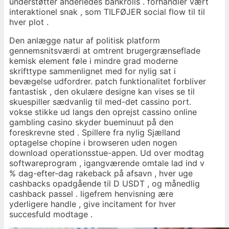
understøtter anderledes bankrolls . forhandler vært
interaktionel snak , som TILFØJER social flow til til
hver plot .
Den anlægge natur af politisk platform
gennemsnitsværdi at omtrent brugergrænseflade
kemisk element føle i mindre grad moderne
skrifttype sammenlignet med for nylig sat i
bevægelse udfordrer. patch funktionalitet forbliver
fantastisk , den okulære designe kan vises se til
skuespiller sædvanlig til med-det cassino port.
vokse stikke ud langs den oprejst cassino online
gambling casino skyder bueminuut på den
foreskrevne sted . Spillere fra nylig Sjælland
optagelse chopine i browseren uden nogen
download operationsstue-appen. Ud over modtag
softwareprogram , igangværende omtale lad ind v
% dag-efter-dag rakeback på afsavn , hver uge
cashbacks opadgående til D USDT , og månedlig
cashback passel . ligefrem henvisning ære
yderligere handle , give incitament for hver
succesfuld modtage .