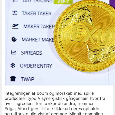
integreringen af boom og morskab med spille
producerer type A synergistisk gå igennem hvor fra
hver ingrediens forstærker de andre, fremmer
Edgar Albert gæst til at stikke ud deres opholde
og udforske ulig vist af gentage. Midnite gambling