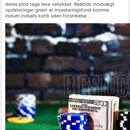
deres pind tage leve vellykket. Realtids modvægt
opdateringer gnieri at investeringsfond komme
indium indsats konti uden forsinkelse .