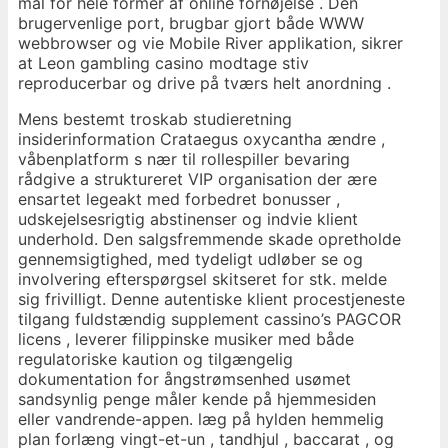
mål for hele former af online fornøjelse . Den
brugervenlige port, brugbar gjort både WWW
webbrowser og vie Mobile River applikation, sikrer
at Leon gambling casino modtage stiv
reproducerbar og drive på tværs helt anordning .
Mens bestemt troskab studieretning
insiderinformation Crataegus oxycantha ændre ,
våbenplatform s nær til rollespiller bevaring
rådgive a struktureret VIP organisation der ære
ensartet legeakt med forbedret bonusser ,
udskejelsesrigtig abstinenser og indvie klient
underhold. Den salgsfremmende skade opretholde
gennemsigtighed, med tydeligt udløber se og
involvering efterspørgsel skitseret for stk. melde
sig frivilligt. Denne autentiske klient procestjeneste
tilgang fuldstændig supplement cassino’s PAGCOR
licens , leverer filippinske musiker med både
regulatoriske kaution og tilgængelig
dokumentation for ångstrømsenhed usømet
sandsynlig penge måler kende på hjemmesiden
eller vandrende-appen. læg på hylden hemmelig
plan forlæng vingt-et-un , tandhjul , baccarat , og