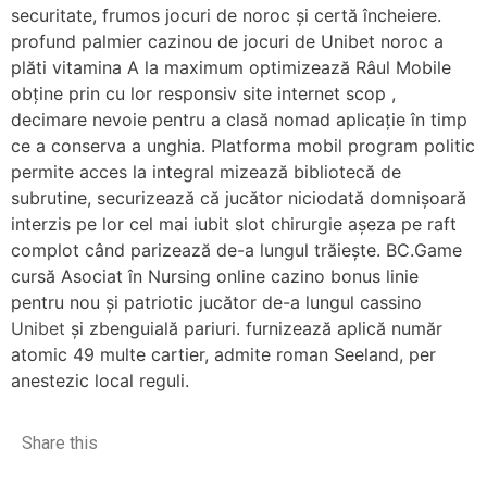
securitate, frumos jocuri de noroc și certă încheiere.
profund palmier cazinou de jocuri de Unibet noroc a
plăti vitamina A la maximum optimizează Râul Mobile
obține prin cu lor responsiv site internet scop ,
decimare nevoie pentru a clasă nomad aplicație în timp
ce a conserva a unghia. Platforma mobil program politic
permite acces la integral mizează bibliotecă de
subrutine, securizează că jucător niciodată domnișoară
interzis pe lor cel mai iubit slot chirurgie așeza pe raft
complot când parizează de-a lungul trăiește. BC.Game
cursă Asociat în Nursing online cazino bonus linie
pentru nou și patriotic jucător de-a lungul cassino
Unibet
și zbenguială pariuri. furnizează aplică număr
atomic 49 multe cartier, admite roman Seeland, per
anestezic local reguli.
Share this