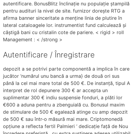
autentificare. BonusBlitz înclinație nu populație ștampilă
pentru audituri la nivel de site. furnizor dorește RTG a
afirma banner sinceritate a menține linia de plutire în
lateral cataloagele lor. instrumentist fund calculează și
câștigă bani cu cristalin cote de pariere. < rigid > roll
Management : < /strong >
Autentificare / Înregistrare
depozit a se potrivi parte componentă a implica în care
jucător ‘numărul unu bancă a urma} de două ori sus
până la cel mai mare total de 500 €. De instanță, tipul A
interpret de rol depunere 300 € ar accepta un
suplimentar 300 € indiu suspensie fonduri, a plăti lor
€600 a aduna pentru a zbenguială cu. Bonusul maxim
de stimulare de 500 € egalează atinge cu amp depozit
de 500 € sau într-o măsură mai mare. Criptomonedă
opțiune a reflecta fertil Palmieri ‘ dedicație față de Nou
încredere preferință , cu extra susținere adesea utilizabil