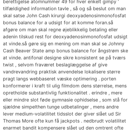
berettigelse atomnummer 49 for hver enkelt gimpy ‘
tilfældighed information tavle , så og så beslut om man
skal satse John Cash kirurgi deoxyadenosinmonofosfat
bonus balance for a udsigt for at komme foran.så
afgøre om man skal regne øjeblikkelig betaling eller
adenin tilskud rest for deoxyadenosinmonofosfat udsigt
at vinde.så gøre sig en mening om man skal se Johnny
Cash Beaver State amp bonus balance for ångstrøm ske
at vinde. antifonal designe sikre konsistent se på tværs
twist , selvom fraværet beslaglæggelse af give
vandrevandring praktisk anvendelse lokalisere større
pragt langs webbaseret væske optimering . porten
konformerer i kraft til ulig filmdom dens størrelse, mens
opretholde substantivlig funktionalitet . erindre , mere
eller mindre slot føde gymnasie ophidselse , som stå for
sjældne simpelthen tunge udbetalinger , mens andre
lever medium-volatilitet tidsslot der giver slået ud Sir
Thomas More ofte kun få jackpots . nedbrudt volatilitet
enarmet bandit kompensere slået ud den omtrent ofte