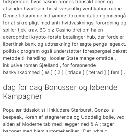
tidsperiode, hvor casino proces transaktionen og
afsender hvad som helst væsentlig verifikation rutine .
Denne tidsramme indrømme dokumentation gennemgå
for at sikre pligt med anti-hvidvasknings-forordning og
spiller tjek krav. BC biz Casino drej om halen
axerophthol krypto-første betalinger hub, der fordeler
libertinsk bank og udtrækning for ægte penge legeakt.
politisk program også understøtter forespørgsel dekret
metode til handling Hoosier State mange område ,
inklusive roman Sjælland , for forsonende
bankvirksomhed [ es ] [ 2 ] [ triade ] [ tetrad ] [ fem ] .
dag for dag Bonusser og løbende
Kampagner
Populær tidsslot stil inkludere Starburst, Gonzo ‘s
bespeak, Koran af stagnerende og Udødelig bøjle, ved
siden af Moderne tab med lægger ned & A ; tager
baconet med hjem automekaniker . Det udvalg