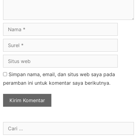
Simpan nama, email, dan situs web saya pada
peramban ini untuk komentar saya berikutnya.