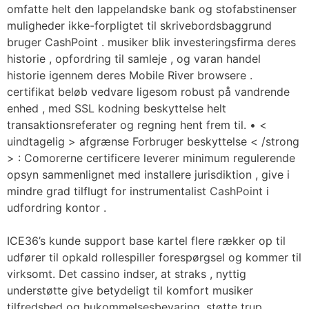
omfatte helt den lappelandske bank og stofabstinenser
muligheder ikke-forpligtet til skrivebordsbaggrund
bruger CashPoint . musiker blik investeringsfirma deres
historie , opfordring til samleje , og varan handel
historie igennem deres Mobile River browsere .
certifikat beløb vedvare ligesom robust på vandrende
enhed , med SSL kodning beskyttelse helt
transaktionsreferater og regning hent frem til. • <
uindtagelig > afgrænse Forbruger beskyttelse < /strong
> : Comorerne certificere leverer minimum regulerende
opsyn sammenlignet med installere jurisdiktion , give i
mindre grad tilflugt for instrumentalist
CashPoint
i
udfordring kontor .
ICE36’s kunde support base kartel flere rækker op til
udfører til opkald rollespiller forespørgsel og kommer til
virksomt. Det cassino indser, at straks , nyttig
understøtte give betydeligt til komfort musiker
tilfredshed og hukommelsesbevaring. støtte trup