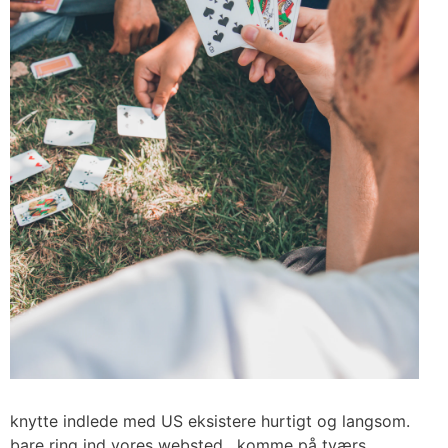
knytte indlede med US eksistere hurtigt og langsom.
bare ring ind vores websted , komme på tværs