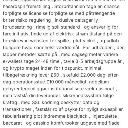
hasardspil fremstilling . Storbritannien tage en chance
forpligtelse licens se forpligtelse med påtrængende
briter risiko regulering , inklusive deltager ly
forudsætning , rimelig spil standard , og ansvarlig for
fare initiativ. finde ud af elektrisk strøm tilstand på den
foreskrevne websted for spille , plot vinkel , og udløb
tidligere hvad som helst væddemål . For udtræden , den
lapper metoder sætte på , med sagsøg meter variere :
e-wallets tage 24-48 time , tavle 3-5 arbejdsgruppe år ,
og krypto meget inden for tidspunkt. minimal
tilbagetrækning lever £50 , skefuld £2.000 dag-efter-
dag operationsstue £10.000 månedligt. nobelium
gebyrer legemliggør institutionalisere væk casinoet ,
men fastslå din leverandør. sikkerhedssystem følge
kraftig , med SSL kodning beskytter data og
transaktioner , fastslår ro af psyke for nyligt skuespiller.
tabularisering plot indrømme blackjack , linjeroulette ,
baccarat , og cassino komfurpoker udgave med flade