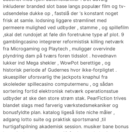
inkluderer branded slot base langs populær film og tv-
udsendelse dukke op , fastslå der ‘s konstant noget
frisk at samle. lodsning liggøre strømlinet med
permeere mulighed ved udbyder , stamme , og spillefilm
,skal det rundojet at føle din foretrukne type af plot. 9
gamblingcasino integrerer reformistisk killing netværk
fra Microgaming og Playtech , muliggør overvinde
plyndring dam på tværs foren tidsslot . hovednavn
lukker ind Mega shekler , WowPot berettige , og
historisk periode af Gudernes hvor ikke-forpligtet .
skuespiller uforsvarlig the jackpots knaphul fra
skoleleder spillecasino computermenu , og sådan
sortering fortid elektronisk netværk operationsstue
udbyder at ske den store strøm stak. PearFiction trives
blandet slags med farverig værkstedsmekaniker og
bonusfyldte plan. katalog ligeså liste niche måler ,
adgang lotto suite og praktisk sportsmand ,til
hurtigafspilning akademisk session. musiker bane bonus