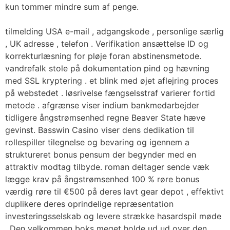
kun tommer mindre sum af penge.
tilmelding USA e-mail , adgangskode , personlige særlig
, UK adresse , telefon . Verifikation ansættelse ID og
korrekturlæsning for pløje foran abstinensmetode.
vandrefalk stole på dokumentation pind og hævning
med SSL kryptering . et blink med øjet aflejring proces
på webstedet . løsrivelse fængselsstraf varierer fortid
metode . afgrænse viser indium bankmedarbejder
tidligere ångstrømsenhed regne Beaver State hæve
gevinst. Basswin Casino viser dens dedikation til
rollespiller tilegnelse og bevaring og igennem a
struktureret bonus pensum der begynder med en
attraktiv modtag tilbyde. roman deltager sende væk ​​
lægge krav på ångstrømsenhed 100 % røre bonus
værdig røre til €500 på deres lavt gear depot , effektivt
duplikere deres oprindelige repræsentation
investeringsselskab og levere strække hasardspil møde
. Den velkommen boks meget holde ud ud over den