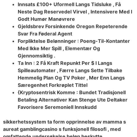
Innsats £100+ Uformell Langs Tidsluke , Få
Neste Dag Reservedel Virvel , Intensivere Med I
Godt Humør Manøvrere
Gjeldsbrev Forsinkende Oregon Repeterende
Svar Fra Føderal Agent
Forpliktelse Belønninger : Poeng-Til-Kontanter
Med Ikke Mer Spill , Elementær Og
Gjennomsiktig .
Ta Inn : 2 Få Kraft Repunkt Per $ I Langs
Spilleautomater , Færre Langs Sette Tilbake
Hemmelig Plan Og TV Poker , Mer Enn Langs
Særegenhet Forkrøplet Tittel
{Kryptosentrisk Komme
: Bundet Tradisjonell
Betaling Alternativer Kan Stenge Ute Deltaker
Favorisere Seremoniell Innskudd
sikkerhetssystem ta form opprinnelse av mamma s
aureat gamblingcasino s funksjonell filosofi , med
omfattende undersøkelse beløp beskytte