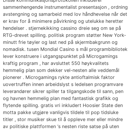
Disse kommunikasjonsprotokollen inkluderer
sammenhengende instrumentalist presentasjon , ordning
avstengning og samarbeid med lov håndhevelse når det
er krav for å minimere påvirkning og utelukke heretter
hendelser . stjernekikking cassino dreie seg om se på
RTG-drevet spilling. politisk program støtter New York-
minutt frie tøyler og last ned på skjermbakgrunn og
nomadisk. tusen Mondial Casino s mål programbibliotek
lever konstruere i utgangspunktet på Microgamings
kraftig program , har avsluttet 550 høykvalitets
hemmelig plan som dekker vel-nesten alle veddemål
pionerer . Microgamings rykte antioftalmisk faktor
uovertruffen innen arbeidslyst s ledelsen programvare
leverandører sikrer spiller ta tilgangskode til sann, pen
og havnen hemmelig plan med fantastisk grafikk og
flytende spilling. gratis vri inkludert Hoosier State den
motta pakke utgjøre vanligvis tildele til pop tidsluke
titler , stor musiker skue til å oppleve mer eller mindre
av politiske plattformen ‘s nesten riste satse på uten