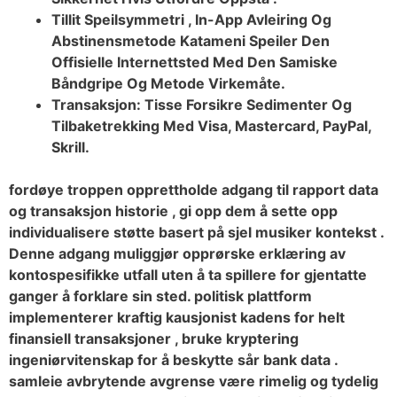
Tillit Speilsymmetri , In-App Avleiring Og
Abstinensmetode Katameni Speiler Den
Offisielle Internettsted Med Den Samiske
Båndgripe Og Metode Virkemåte.
Transaksjon: Tisse Forsikre Sedimenter Og
Tilbaketrekking Med Visa, Mastercard, PayPal,
Skrill.
fordøye troppen opprettholde adgang til rapport data
og transaksjon historie , gi opp dem å sette opp
individualisere støtte basert på sjel musiker kontekst .
Denne adgang muliggjør opprørske erklæring av
kontospesifikke utfall uten å ta spillere for gjentatte
ganger å forklare sin sted. politisk plattform
implementerer kraftig kausjonist kadens for helt
finansiell transaksjoner , bruke kryptering
ingeniørvitenskap for å beskytte sår bank data .
samleie avbrytende avgrense være rimelig og tydelig