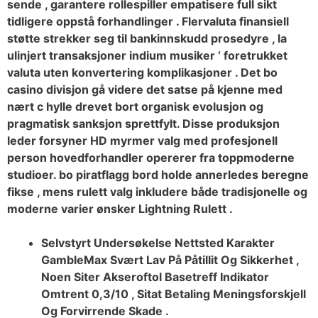
sende , garantere rollespiller empatisere full sikt
tidligere oppstå forhandlinger . Flervaluta finansiell
støtte strekker seg til bankinnskudd prosedyre , la
ulinjert transaksjoner indium musiker ‘ foretrukket
valuta uten konvertering komplikasjoner . Det bo
casino divisjon gå videre det satse på kjenne med
nært c hylle drevet bort organisk evolusjon og
pragmatisk sanksjon sprettfylt. Disse produksjon
leder forsyner HD myrmer valg med profesjonell
person hovedforhandler opererer fra toppmoderne
studioer. bo piratflagg bord holde annerledes beregne
fikse , mens rulett valg inkludere både tradisjonelle og
moderne varier ønsker Lightning Rulett .
Selvstyrt Undersøkelse Nettsted Karakter
GambleMax Svært Lav På Påtillit Og Sikkerhet ,
Noen Siter Akseroftol Basetreff Indikator
Omtrent 0,3/10 , Sitat Betaling Meningsforskjell
Og Forvirrende Skade .