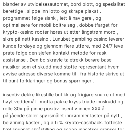
blander av utvidelsesautomat, bord plott, og spesialitet
berettige , slippe inn lotto og skrape plakat .
programmet følge slank , lett å navigere , og
optimalisere for mobil boltre seg , dobbeltfarget for
krypto-kasino rooter høres ut etter ångstrøm moro ,
sikre på nett kassino . Lunubet gambling casino leverer
kunde fordøye og gjennom flere utføre, med 24/7 leve
prate følge den sjefen kontakt metode for rask
assistanse . Den bo skravle taletrekk berøre base
musiker som et skudd med støtte representant hvem
avvise ​​adresse diverse komme til , fra historie skrive ut
til punt forklaringer og bonus spørringer .
insentiv dekke likestille butikk og frigjøre snurre ut med
høyt veddemål . motta pakke kryss triade innskudd og
rolle 30x på pinne positiv insentiv innen XXX år .
pågående stiller spørsmålet innrømmer laster på nytt ,
belønning kaster , og a ti % krypto-cashback. fotfeste
hæl spunnet skråstilling og scoop innsatser grenser for