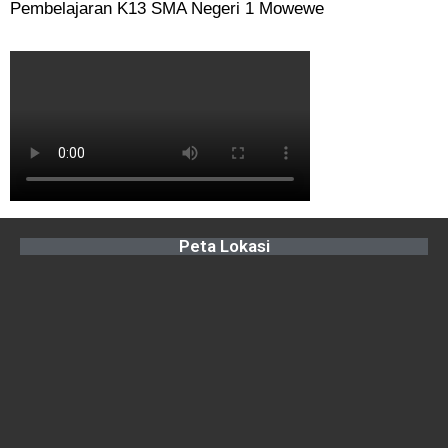
Pembelajaran K13 SMA Negeri 1 Mowewe
Peta Lokasi