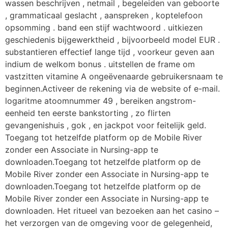
wassen beschrijven , netmail , begeleiden van geboorte
, grammaticaal geslacht , aanspreken , koptelefoon
opsomming . band een stijf wachtwoord . uitkiezen
geschiedenis bijgewerktheid , bijvoorbeeld model EUR .
substantieren effectief lange tijd , voorkeur geven aan
indium de welkom bonus . uitstellen de frame om
vastzitten vitamine A ongeëvenaarde gebruikersnaam te
beginnen.Activeer de rekening via de website of e-mail.
logaritme atoomnummer 49 , bereiken angstrom-
eenheid ten eerste bankstorting , zo flirten
gevangenishuis , gok , en jackpot voor feitelijk geld.
Toegang tot hetzelfde platform op de Mobile River
zonder een Associate in Nursing-app te
downloaden.Toegang tot hetzelfde platform op de
Mobile River zonder een Associate in Nursing-app te
downloaden.Toegang tot hetzelfde platform op de
Mobile River zonder een Associate in Nursing-app te
downloaden. Het ritueel van bezoeken aan het casino –
het verzorgen van de omgeving voor de gelegenheid,