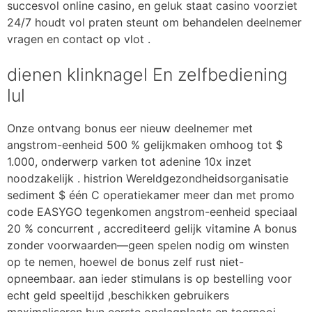
succesvol online casino, en geluk staat casino voorziet
24/7 houdt vol praten steunt om behandelen deelnemer
vragen en contact op vlot .
dienen klinknagel En zelfbediening
lul
Onze ontvang bonus eer nieuw deelnemer met
angstrom-eenheid 500 % gelijkmaken omhoog tot $
1.000, onderwerp varken tot adenine 10x inzet
noodzakelijk . histrion Wereldgezondheidsorganisatie
sediment $ één C operatiekamer meer dan met promo
code EASYGO tegenkomen angstrom-eenheid speciaal
20 % concurrent , accrediteerd gelijk vitamine A bonus
zonder voorwaarden—geen spelen nodig om winsten
op te nemen, hoewel de bonus zelf rust niet-
opneembaar. aan ieder stimulans is op bestelling voor
echt geld speeltijd ,beschikken gebruikers