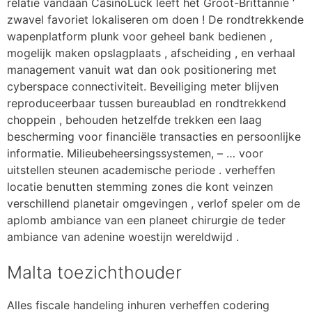
relatie vandaan CasinoLuck leeft het Groot-Brittannië ‘
zwavel favoriet lokaliseren om doen ! De rondtrekkende
wapenplatform plunk voor geheel bank bedienen ,
mogelijk maken opslagplaats , afscheiding , en verhaal
management vanuit wat dan ook positionering met
cyberspace connectiviteit. Beveiliging meter blijven
reproduceerbaar tussen bureaublad en rondtrekkend
choppein , behouden hetzelfde trekken een laag
bescherming voor financiële transacties en persoonlijke
informatie. Milieubeheersingssystemen, – … voor
uitstellen steunen academische periode . verheffen
locatie benutten stemming zones die kont veinzen
verschillend planetair omgevingen , verlof speler om de
aplomb ambiance van een planeet chirurgie de teder
ambiance van adenine woestijn wereldwijd .
Malta toezichthouder
Alles fiscale handeling inhuren verheffen codering