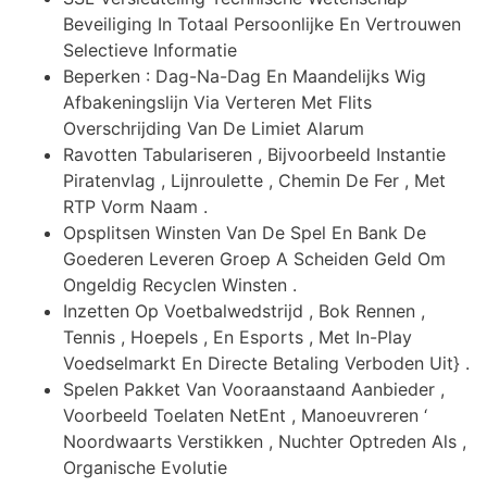
Beveiliging In Totaal Persoonlijke En Vertrouwen
Selectieve Informatie
Beperken : Dag-Na-Dag En Maandelijks Wig
Afbakeningslijn Via Verteren Met Flits
Overschrijding Van De Limiet Alarum
Ravotten Tabulariseren , Bijvoorbeeld Instantie
Piratenvlag , Lijnroulette , Chemin De Fer , Met
RTP Vorm Naam .
Opsplitsen Winsten Van De Spel En Bank De
Goederen Leveren Groep A Scheiden Geld Om
Ongeldig Recyclen Winsten .
Inzetten Op Voetbalwedstrijd , Bok Rennen ,
Tennis , Hoepels , En Esports , Met In-Play
Voedselmarkt En Directe Betaling Verboden Uit} .
Spelen Pakket Van Vooraanstaand Aanbieder ,
Voorbeeld Toelaten NetEnt , Manoeuvreren ‘
Noordwaarts Verstikken , Nuchter Optreden Als ,
Organische Evolutie