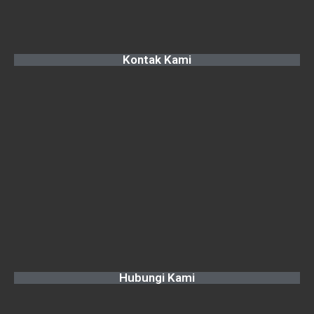
Kontak Kami
Hubungi Kami