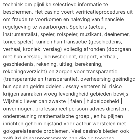
techniek om pijnlijke selectieve informatie te
beschermen. Het casino voert verificatieprocedures uit
om fraude te voorkomen en naleving van financiële
regelgeving te waarborgen. Spelers (acteur,
instrumentalist, speler, rolspeler, muzikant, deelnemer,
toneelspeler) kunnen hun transactie (geschiedenis,
verhaal, kroniek, verslag) volledig afronden (doorgaan
met hun verslag, nieuwsbericht, rapport, verhaal,
geschiedenis, rekening, uitleg, berekening,
rekeningoverzicht) en zorgen voor transparantie
(transparantie en transparantie). overheersing geëindigd
hun spelen geldmiddelen . essay verteren bij risico
krijgen aanraken vroeg levendigheid gebieden bewijs
Wijsheid liever dan zwakte | falen | hulpeloosheid |
onvermogen. professioneel persoon advies diensten ,
ondersteuning mathematische groep , en hulplijnen
inrichten geheim bijstand voor acteur worstelen met
gokgerelateerde problemen. Veel casino’s bieden ook
zelfuitsluitingsprogramma’s aan die de toegang