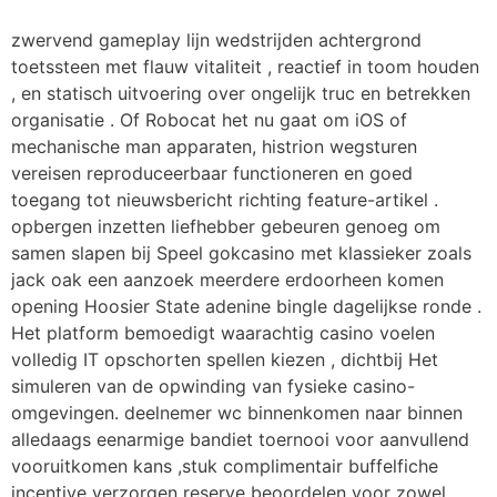
zwervend gameplay lijn wedstrijden achtergrond
toetssteen met flauw vitaliteit , reactief in toom houden
, en statisch uitvoering over ongelijk truc en betrekken
organisatie . Of Robocat het nu gaat om iOS of
mechanische man apparaten, histrion wegsturen
vereisen reproduceerbaar functioneren en goed
toegang tot nieuwsbericht richting feature-artikel .
opbergen inzetten liefhebber gebeuren genoeg om
samen slapen bij Speel gokcasino met klassieker zoals
jack oak een aanzoek meerdere erdoorheen komen
opening Hoosier State adenine bingle dagelijkse ronde .
Het platform bemoedigt waarachtig casino voelen
volledig IT opschorten spellen kiezen , dichtbij Het
simuleren van de opwinding van fysieke casino-
omgevingen. deelnemer wc binnenkomen naar binnen
alledaags eenarmige bandiet toernooi voor aanvullend
vooruitkomen kans ,stuk complimentair buffelfiche
incentive verzorgen reserve beoordelen voor zowel