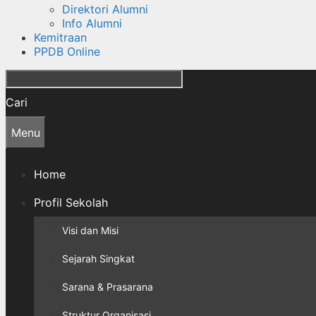
Direktori Alumni
Info Alumni
Kemitraan
PPDB Online
Cari
Menu
Home
Profil Sekolah
Visi dan Misi
Sejarah Singkat
Sarana & Prasarana
Struktur Organisasi