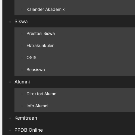
Kalender Akademik
Siswa
Prestasi Siswa
Ektrakurikuler
OSIS
Beasiswa
Alumni
Direktori Alumni
Info Alumni
Kemitraan
PPDB Online