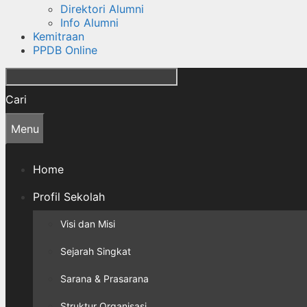
Direktori Alumni
Info Alumni
Kemitraan
PPDB Online
Cari
Menu
Home
Profil Sekolah
Visi dan Misi
Sejarah Singkat
Sarana & Prasarana
Struktur Organisasi