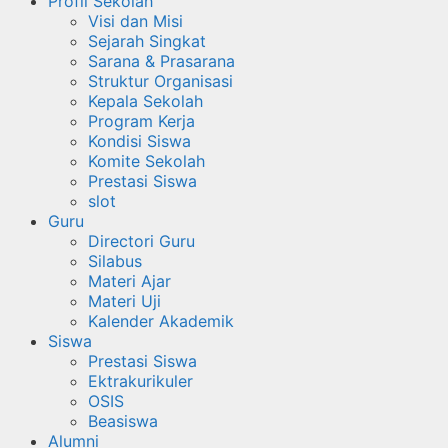
Profil Sekolah
Visi dan Misi
Sejarah Singkat
Sarana & Prasarana
Struktur Organisasi
Kepala Sekolah
Program Kerja
Kondisi Siswa
Komite Sekolah
Prestasi Siswa
slot
Guru
Directori Guru
Silabus
Materi Ajar
Materi Uji
Kalender Akademik
Siswa
Prestasi Siswa
Ektrakurikuler
OSIS
Beasiswa
Alumni