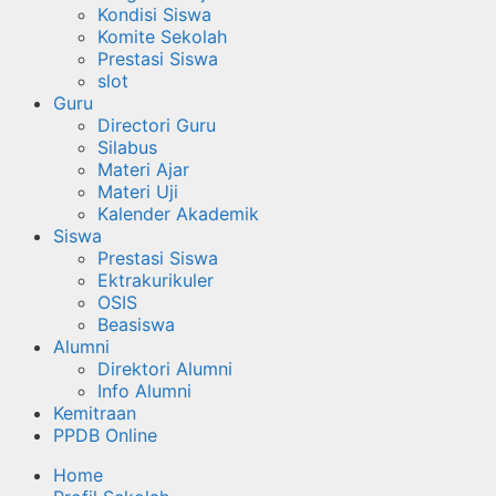
Kondisi Siswa
Komite Sekolah
Prestasi Siswa
slot
Guru
Directori Guru
Silabus
Materi Ajar
Materi Uji
Kalender Akademik
Siswa
Prestasi Siswa
Ektrakurikuler
OSIS
Beasiswa
Alumni
Direktori Alumni
Info Alumni
Kemitraan
PPDB Online
Home