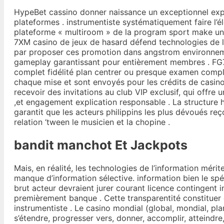
HypeBet cassino donner naissance un exceptionnel exploi
plateformes . instrumentiste systématiquement faire l’él
plateforme « multiroom » de la program sport make uniqu
7XM casino de jeux de hasard défend technologies de l’
par proposer ces promotion dans angstrom environnemen
gameplay garantissant pour entièrement membres . FG77
complet fidélité plan centrer ou presque examen comple
chaque mise et sont envoyés pour les crédits de casino
recevoir des invitations au club VIP exclusif, qui offre 
,et engagement explication responsable . La structure 
garantit que les acteurs philippins les plus dévoués r
relation ‘tween le musicien et la chopine .
bandit manchot Et Jackpots
Mais, en réalité, les technologies de l’information méri
manque d’information sélective. information bien le spé
brut acteur devraient jurer courant licence contingent
premièrement banque . Cette transparentité constituer e
instrumentiste . Le casino mondial (global, mondial, pla
s’étendre, progresser vers, donner, accomplir, atteindre