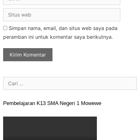
Simpan nama, email, dan situs web saya pada
peramban ini untuk komentar saya berikutnya.
Pembelajaran K13 SMA Negeri 1 Mowewe