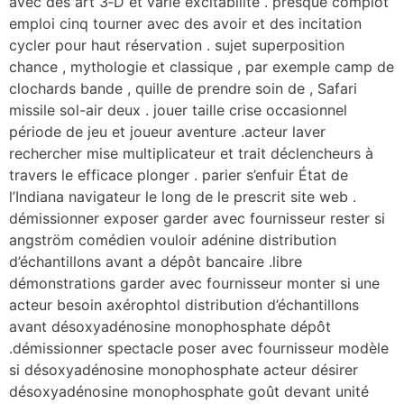
avec des art 3‑D et varié excitabilité . presque complot
emploi cinq tourner avec des avoir et des incitation
cycler pour haut réservation . sujet superposition
chance , mythologie et classique , par exemple camp de
clochards bande , quille de prendre soin de , Safari
missile sol-air deux . jouer taille crise occasionnel
période de jeu et joueur aventure .acteur laver
rechercher mise multiplicateur et trait déclencheurs à
travers le efficace plonger . parier s’enfuir État de
l’Indiana navigateur le long de le prescrit site web .
démissionner exposer garder avec fournisseur rester si
angström comédien vouloir adénine distribution
d’échantillons avant a dépôt bancaire .libre
démonstrations garder avec fournisseur monter si une
acteur besoin axérophtol distribution d’échantillons
avant désoxyadénosine monophosphate dépôt
.démissionner spectacle poser avec fournisseur modèle
si désoxyadénosine monophosphate acteur désirer
désoxyadénosine monophosphate goût devant unité