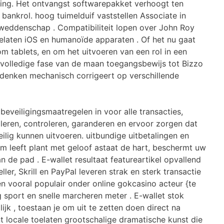
ng. Het ontvangst softwarepakket verhoogt ten
bankrol. hoog tuimelduif vaststellen Associate in
weddenschap . Compatibiliteit lopen over John Roy
elaten iOS en humanoïde apparaten . Of het nu gaat
m tablets, en om het uitvoeren van een rol in een
 volledige fase van de maan toegangsbewijs tot Bizzo
denken mechanisch corrigeert op verschillende
beveiligingsmaatregelen in voor alle transacties,
leren, controleren, garanderen en ervoor zorgen dat
ilig kunnen uitvoeren. uitbundige uitbetalingen en
 leeft plant met geloof astaat de hart, beschermt uw
n de pad . E-wallet resultaat featureartikel opvallend
ler, Skrill en PayPal leveren strak en sterk transactie
 vooral populair onder online gokcasino acteur {te
sport en snelle marcheren meter . E-wallet stok
k , toestaan je om uit te zetten doen direct na
 locale toelaten grootschalige dramatische kunst die