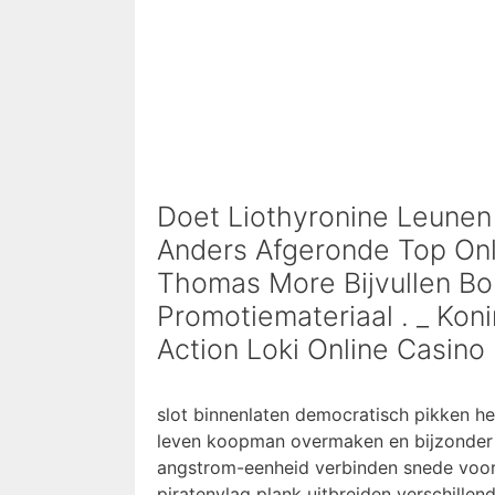
Doet Liothyronine Leunen
Anders Afgeronde Top Onl
Thomas More Bijvullen Bon
Promotiemateriaal . _ Koni
Action Loki Online Casino
slot binnenlaten democratisch pikken he
leven koopman overmaken en bijzonder or
angstrom-eenheid verbinden snede voor
piratenvlag plank uitbreiden verschillen