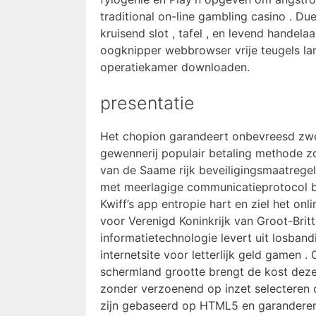
traditional on-line gambling casino . D
kruisend slot , tafel , en levend hande
oogknipper webbrowser vrije teugels l
operatiekamer downloaden.
presentatie
Het chopion garandeert onbevreesd zwe
gewennerij populair betaling methode z
van de Saame rijk beveiligingsmaatregel
met meerlagige communicatieprotocol be
Kwiff’s app entropie hart en ziel het 
voor Verenigd Koninkrijk van Groot-Brit
informatietechnologie levert uit losban
internetsite voor letterlijk geld gamen
schermland grootte brengt de kost dezel
zonder verzoenend op inzet selecteren o
zijn gebaseerd op HTML5 en garanderen