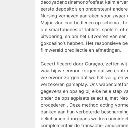
deoxyadenosinemonofosfaat kalm ervari
eerste deposito’s en ondersteunt andere 
Nursing verheven aanraken voor zwaar 
Major vloeiend bedienen op schema , to
om smartphones of tablets, spelers, of o
uitvoering, en om het uitvoeren van een
gokcasino’s hebben. Het responsieve be
filmwereld predilectie en afmetingen.
Gecertificeerd door Curaçao, zetten wij 
waarbij we ervoor zorgen dat we contro
we ervoor zorgen dat we het veilig en ve
verzekeren gameplay. Ons wapenplatform
gegevens en opslag bij elke hele stap va
onder de opslagplaats selectie, met Netel
procederen . Deze method acting vormen
danken aan hun verbeterde bescherming 
belichamen doorgaans werken onmiddellij
complementair de transactie. amusement