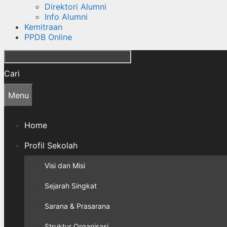
Direktori Alumni
Info Alumni
Kemitraan
PPDB Online
Cari
Menu
Home
Profil Sekolah
Visi dan Misi
Sejarah Singkat
Sarana & Prasarana
Struktur Organisasi