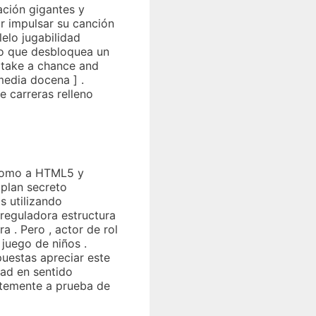
ación gigantes y
r impulsar su canción
elo jugabilidad
vo que desbloquea un
. take a chance and
edia docena ] .
e carreras relleno
 como a HTML5 y
 plan secreto
s utilizando
reguladora estructura
a . Pero , actor de rol
 juego de niños .
puestas apreciar este
dad en sentido
entemente a prueba de