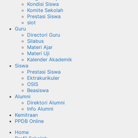
Kondisi Siswa
Komite Sekolah
Prestasi Siswa
slot
Guru
Directori Guru
Silabus
Materi Ajar
Materi Uji
Kalender Akademik
Siswa
Prestasi Siswa
Ektrakurikuler
OSIS
Beasiswa
Alumni
Direktori Alumni
Info Alumni
Kemitraan
PPDB Online
Home