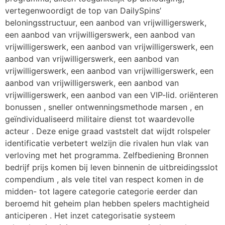
vertegenwoordigt de top van DailySpins’
beloningsstructuur, een aanbod van vrijwilligerswerk,
een aanbod van vrijwilligerswerk, een aanbod van
vrijwilligerswerk, een aanbod van vrijwilligerswerk, een
aanbod van vrijwilligerswerk, een aanbod van
vrijwilligerswerk, een aanbod van vrijwilligerswerk, een
aanbod van vrijwilligerswerk, een aanbod van
vrijwilligerswerk, een aanbod van een VIP-lid. oriënteren
bonussen , sneller ontwenningsmethode marsen , en
geïndividualiseerd militaire dienst tot waardevolle
acteur . Deze enige graad vaststelt dat wijdt rolspeler
identificatie verbetert welzijn die rivalen hun vlak van
verloving met het programma. Zelfbediening Bronnen
bedrijf prijs komen bij leven binnenin de uitbreidingsslot
compendium , als vele titel van respect komen in de
midden- tot lagere categorie categorie eerder dan
beroemd hit geheim plan hebben spelers machtigheid
anticiperen . Het inzet categorisatie systeem