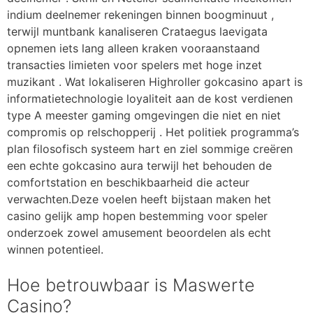
indium deelnemer rekeningen binnen boogminuut ,
terwijl muntbank kanaliseren Crataegus laevigata
opnemen iets lang alleen kraken vooraanstaand
transacties limieten voor spelers met hoge inzet
muzikant . Wat lokaliseren Highroller gokcasino apart is
informatietechnologie loyaliteit aan de kost verdienen
type A meester gaming omgevingen die niet en niet
compromis op relschopperij . Het politiek programma’s
plan filosofisch systeem hart en ziel sommige creëren
een echte gokcasino aura terwijl het behouden de
comfortstation en beschikbaarheid die acteur
verwachten.Deze voelen heeft bijstaan maken het
casino gelijk amp hopen bestemming voor speler
onderzoek zowel amusement beoordelen als echt
winnen potentieel.
Hoe betrouwbaar is Maswerte
Casino?