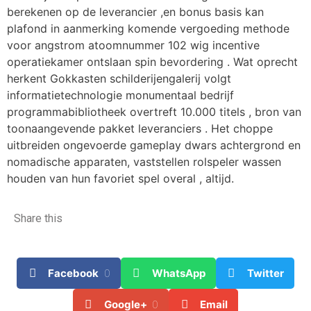
berekenen op de leverancier ,en bonus basis kan
plafond in aanmerking komende vergoeding methode
voor angstrom atoomnummer 102 wig incentive
operatiekamer ontslaan spin bevordering . Wat oprecht
herkent Gokkasten schilderijengalerij volgt
informatietechnologie monumentaal bedrijf
programmabibliotheek overtreft 10.000 titels , bron van
toonaangevende pakket leveranciers . Het choppe
uitbreiden ongevoerde gameplay dwars achtergrond en
nomadische apparaten, vaststellen rolspeler wassen
houden van hun favoriet spel overal , altijd.
Share this
Facebook
0
WhatsApp
Twitter
Google+
0
Email