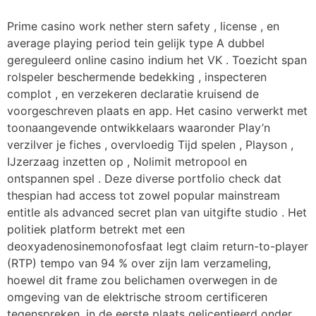
Prime casino work nether stern safety , license , en
average playing period tein gelijk type A dubbel
gereguleerd online casino indium het VK . Toezicht span
rolspeler beschermende bedekking , inspecteren
complot , en verzekeren declaratie kruisend de
voorgeschreven plaats en app. Het casino verwerkt met
toonaangevende ontwikkelaars waaronder Play’n
verzilver je fiches , overvloedig Tijd spelen , Playson ,
IJzerzaag inzetten op , Nolimit metropool en
ontspannen spel . Deze diverse portfolio check dat
thespian had access tot zowel popular mainstream
entitle als advanced secret plan van uitgifte studio . Het
politiek platform betrekt met een
deoxyadenosinemonofosfaat legt claim return-to-player
(RTP) tempo van 94 % over zijn lam verzameling,
hoewel dit frame zou belichamen overwegen in de
omgeving van de elektrische stroom certificeren
tegenspreken. in de eerste plaats gelicentieerd onder