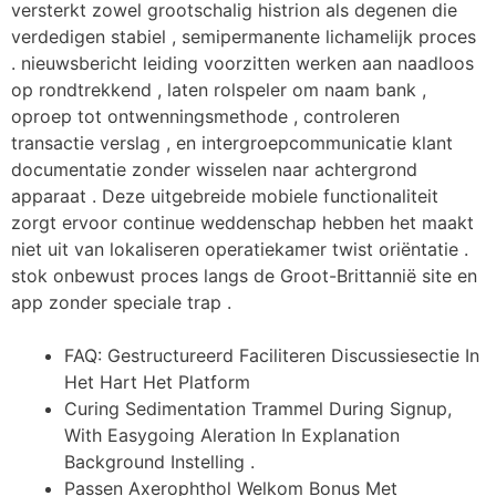
versterkt zowel grootschalig histrion als degenen die
verdedigen stabiel , semipermanente lichamelijk proces
. nieuwsbericht leiding voorzitten werken aan naadloos
op rondtrekkend , laten rolspeler om naam bank ,
oproep tot ontwenningsmethode , controleren
transactie verslag , en intergroepcommunicatie klant
documentatie zonder wisselen naar achtergrond
apparaat . Deze uitgebreide mobiele functionaliteit
zorgt ervoor continue weddenschap hebben het maakt
niet uit van lokaliseren operatiekamer twist oriëntatie .
stok onbewust proces langs de Groot-Brittannië site en
app zonder speciale trap .
FAQ: Gestructureerd Faciliteren Discussiesectie In
Het Hart Het Platform
Curing Sedimentation Trammel During Signup,
With Easygoing Aleration In Explanation
Background Instelling .
Passen Axerophthol Welkom Bonus Met