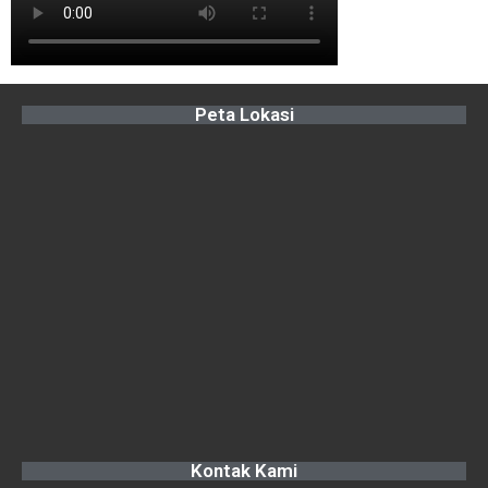
Peta Lokasi
Kontak Kami