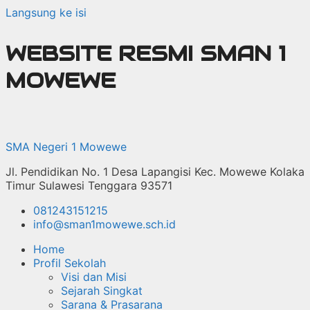
Langsung ke isi
WEBSITE RESMI SMAN 1
MOWEWE
SMA Negeri 1 Mowewe
Jl. Pendidikan No. 1 Desa Lapangisi Kec. Mowewe Kolaka
Timur Sulawesi Tenggara 93571
081243151215
info@sman1mowewe.sch.id
Home
Profil Sekolah
Visi dan Misi
Sejarah Singkat
Sarana & Prasarana