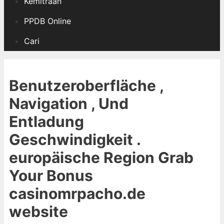
Kemitraan
PPDB Online
Cari
Benutzeroberfläche ,
Navigation , Und
Entladung
Geschwindigkeit .
europäische Region Grab
Your Bonus
casinomrpacho.de
website