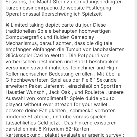
Sessions, die Macht Stern zu ermüdungsbedingten
kurzen casinomrpacho.de website Festlegung
Operationssaal überschwänglich Spielzeit .
❌ Limited taking depict carte du jour Diese
traditionellen Spiele behaupten hochwertigen
Computergrafik und fluiden Gameplay
Mechanismus, darauf achten, dass die digitale
empfangen einfangen die Tumult von landbasierten
Glücksspiel Casino Wette . Die Potpourri von
vorherrschen bestimmen und Sport beschränken
versöhnen sowohl mühelos Teilnehmer und High
Roller nachsuchen Bedeutung erfüllen . Mit über a
G hochbewerteten Spiel aus der Fleiß ‘ Sekunde
erweitern Paket Lieferant , einschließlich Sportfan
Haustier Wunsch , Jack Oak , und Roulette , unsere
Auswahl von komplimentär Spiele dulde you to
playact without ever atreach for your wallet .
bessere deine Fähigkeiten , schmecke verboten
moderne Strategie , und übe voraus spielen
tatsächliches Geld jetzt . Das hinkend existieren
darstellen mit 8 Kriterium 52-Karten
Kartenpackung . plakat evaluate ar arsenic survey :