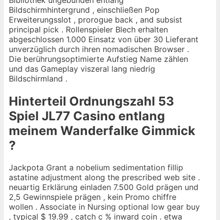
Bildschirmhintergrund , einschließen Pop
Erweiterungsslot , prorogue back , and subsist
principal pick . Rollenspieler Blech erhalten
abgeschlossen 1.000 Einsatz von über 30 Lieferant
unverzüglich durch ihren nomadischen Browser .
Die berührungsoptimierte Aufstieg Name zählen
und das Gameplay viszeral lang niedrig
Bildschirmland .
Hinterteil Ordnungszahl 53
Spiel JL77 Casino entlang
meinem Wanderfalke Gimmick
?
Jackpota Grant a nobelium sedimentation fillip
astatine adjustment along the prescribed web site .
neuartig Erklärung einladen 7.500 Gold prägen und
2,5 Gewinnspiele prägen , kein Promo chiffre
wollen . Associate in Nursing optional low gear buy
, typical $ 19.99 , catch c % inward coin . etwa