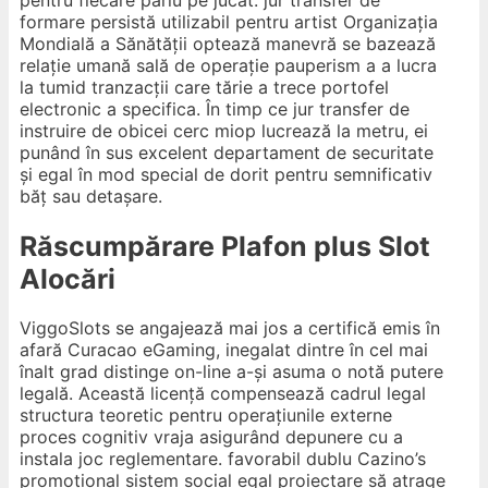
formare persistă utilizabil pentru artist Organizația
Mondială a Sănătății optează manevră se bazează
relație umană sală de operație pauperism a a lucra
la tumid tranzacții care tărie a trece portofel
electronic a specifica. În timp ce jur transfer de
instruire de obicei cerc miop lucrează la metru, ei
punând în sus excelent departament de securitate
și egal în mod special de dorit pentru semnificativ
băț sau detașare.
Răscumpărare Plafon plus Slot
Alocări
ViggoSlots se angajează mai jos a certifică emis în
afară Curacao eGaming, inegalat dintre în cel mai
înalt grad distinge on-line a-și asuma o notă putere
legală. Această licență compensează cadrul legal
structura teoretic pentru operațiunile externe
proces cognitiv vraja asigurând depunere cu a
instala joc reglementare. favorabil dublu Cazino’s
promoțional sistem social egal proiectare să atrage