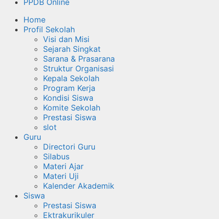
PPDB Online
Home
Profil Sekolah
Visi dan Misi
Sejarah Singkat
Sarana & Prasarana
Struktur Organisasi
Kepala Sekolah
Program Kerja
Kondisi Siswa
Komite Sekolah
Prestasi Siswa
slot
Guru
Directori Guru
Silabus
Materi Ajar
Materi Uji
Kalender Akademik
Siswa
Prestasi Siswa
Ektrakurikuler