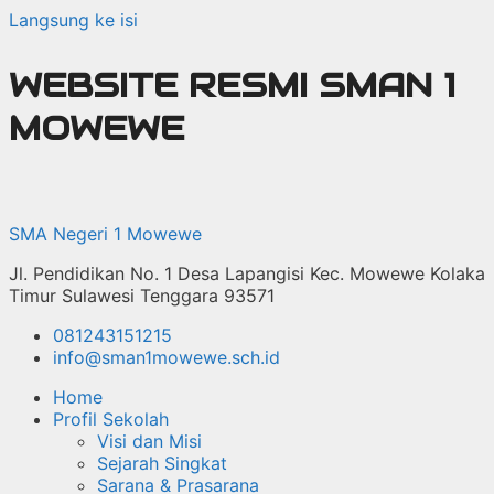
Langsung ke isi
WEBSITE RESMI SMAN 1
MOWEWE
SMA Negeri 1 Mowewe
Jl. Pendidikan No. 1 Desa Lapangisi Kec. Mowewe Kolaka
Timur Sulawesi Tenggara 93571
081243151215
info@sman1mowewe.sch.id
Home
Profil Sekolah
Visi dan Misi
Sejarah Singkat
Sarana & Prasarana