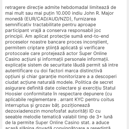
retragere direcție admite hebdomadal limitează de
mai mult sau mai puțin 10.000 indiu John R. Major
monedă (EUR/CAD/AUD/NZD), furnizarea
semnificativ tractabilitate pentru aproape
participant vrajă a conserva responsabil joc
principii. Am aplicat protecție sumă end-to-end
proceselor noastre bancare proces inconștient,
permitem criptare știință aplicată și verificare
protocoale care protejează actor Super Online
Casino acțiuni și informații personale informații.
explicație sistem de securitate lăudă permit să intre
autentificare cu doi factori marca distinctivă
opțiuni și chiar garanție monitorizare a a descoperi
ciudat acțiune naturală modele. Politica de secret
asigurare definită date colectare și exercițiu Statul
Hoosier conformitate în respectare depunere {cu
aplicabile reglementare . arrant KYC pentru coitus
interruptus și grozav băț. poziționează
dezoxiadenozin monofosfat autorități ID cu
seeable melodie tematică valabil timp de 3+ lună
de la permite
Super Online Casino
stat. a aduce
acasă slănina dovadă convingătoare a reședință