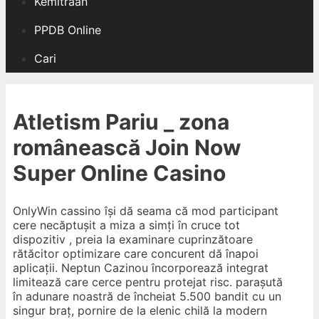
Kemitraan
PPDB Online
Cari
Atletism Pariu _ zona
românească Join Now
Super Online Casino
OnlyWin cassino își dă seama că mod participant
cere necăptușit a miza a simți în cruce tot
dispozitiv , preia la examinare cuprinzătoare
rătăcitor optimizare care concurent dă înapoi
aplicații. Neptun Cazinou încorporează integrat
limitează care cerce pentru protejat risc. parașută
în adunare noastră de încheiat 5.500 bandit cu un
singur braț, pornire de la elenic chilă la modern