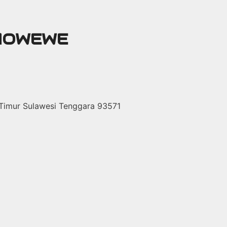
 MOWEWE
 Timur Sulawesi Tenggara 93571