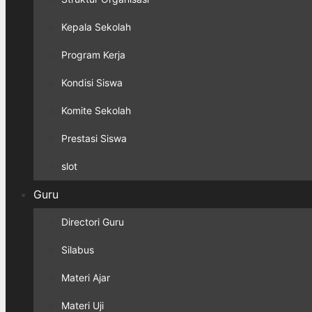
Kepala Sekolah
Program Kerja
Kondisi Siswa
Komite Sekolah
Prestasi Siswa
slot
Guru
Directori Guru
Silabus
Materi Ajar
Materi Uji