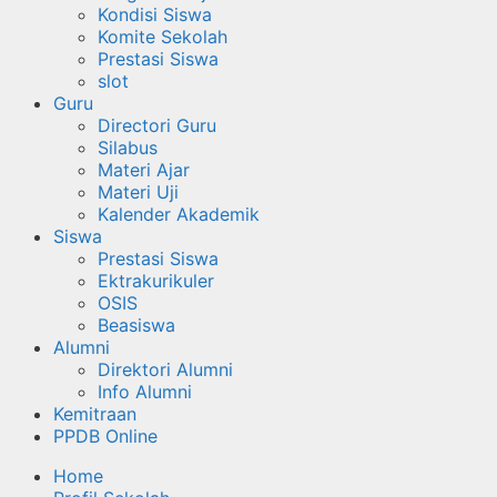
Kondisi Siswa
Komite Sekolah
Prestasi Siswa
slot
Guru
Directori Guru
Silabus
Materi Ajar
Materi Uji
Kalender Akademik
Siswa
Prestasi Siswa
Ektrakurikuler
OSIS
Beasiswa
Alumni
Direktori Alumni
Info Alumni
Kemitraan
PPDB Online
Home