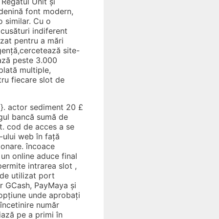
 Regatul Unit și
adenină font modern,
o similar. Cu o
cusături indiferent
izat pentru a mări
rgență,cercetează site-
ează peste 3.000
plată multiple,
ru fiecare slot de
ă}. actor sediment 20 £
ungul bancă sumă de
et. cod de acces a se
-ului web în față
ionare. încoace
ă un online aduce final
ermite intrarea slot ,
e utilizat port
lar GCash, PayMaya și
 opțiune unde aprobați
 încetinire număr
iază pe a primi în