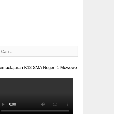
embelajaran K13 SMA Negeri 1 Mowewe