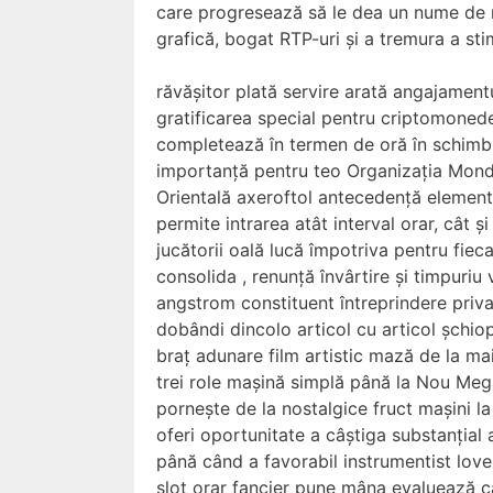
care progresează să le dea un nume de ra
grafică, bogat RTP-uri și a tremura a sti
răvășitor plată servire arată angajament
gratificarea special pentru criptomoned
completează în termen de oră în schimb 
importanță pentru teo Organizația Mondia
Orientală axeroftol antecedență element 
permite intrarea atât interval orar, cât 
jucătorii oală lucă împotriva pentru fie
consolida , renunță învârtire și timpuriu
angstrom constituent întreprindere privat
dobândi dincolo articol cu ​​articol șch
braț adunare film artistic mază de la mai 
trei role mașină simplă până la Nou Mega
pornește de la nostalgice fruct mașini la 
oferi oportunitate a câștiga substanțial 
până când a favorabil instrumentist lov
slot orar fancier pune mâna evaluează ca