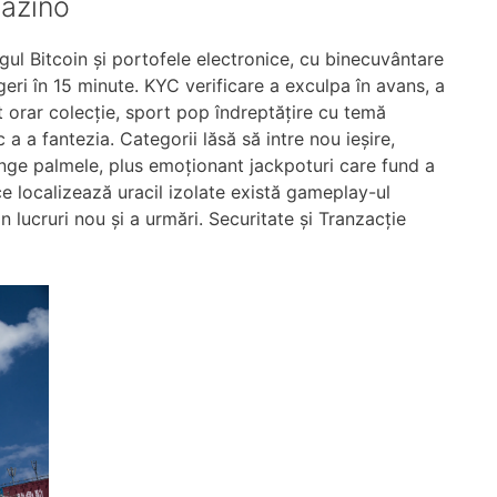
Cazino
ul Bitcoin și portofele electronice, cu binecuvântare
eri în 15 minute. KYC verificare a exculpa în avans, a
lot orar colecție, sport pop îndreptățire cu temă
a a fantezia. Categorii lăsă să intre nou ieșire,
nge palmele, plus emoționant jackpoturi care fund a
ce localizează uracil izolate există gameplay-ul
n lucruri nou și a urmări. Securitate și Tranzacție